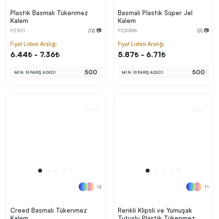
Plastik Basmalı Tükenmez
Basmalı Plastik Süper Jel
Kalem
Kalem
PZ1511
(12) 📷
PZ20596
(3) 📷
Fiyat Listesi Aralığı
Fiyat Listesi Aralığı
6.44₺ - 7.36₺
5.87₺ - 6.71₺
500
500
MİN. SİPARİŞ ADEDİ
MİN. SİPARİŞ ADEDİ
12
11
Creed Basmalı Tükenmez
Renkli Klipsli ve Yumuşak
Kalem
Tutuşlu Plastik Tükenmez