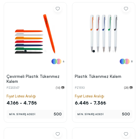
6
8
Çevirmeli Plastik Tükenmez
Plastik Tükenmez Kalem
Kalem
PZ20347
(14) 📷
PZ1510
(28) 📷
Fiyat Listesi Aralığı
Fiyat Listesi Aralığı
4.16₺ - 4.75₺
6.44₺ - 7.36₺
500
500
MİN. SİPARİŞ ADEDİ
MİN. SİPARİŞ ADEDİ