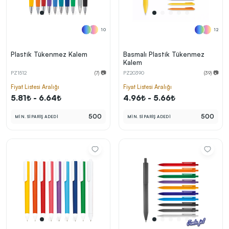
10
12
Plastik Tükenmez Kalem
Basmalı Plastik Tükenmez
Kalem
PZ1512
(7) 📷
PZ20390
(39) 📷
Fiyat Listesi Aralığı
Fiyat Listesi Aralığı
5.81₺ - 6.64₺
4.96₺ - 5.66₺
500
500
MİN. SİPARİŞ ADEDİ
MİN. SİPARİŞ ADEDİ