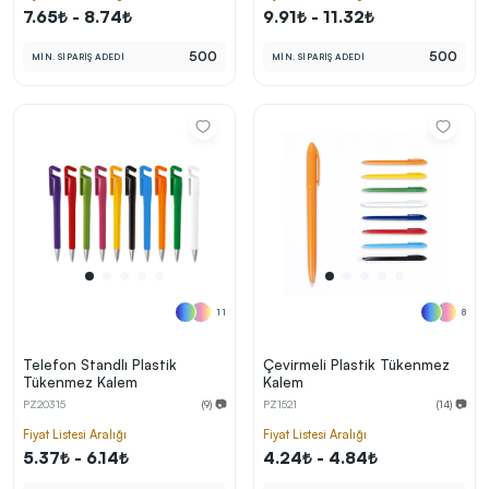
7.65₺ - 8.74₺
9.91₺ - 11.32₺
500
500
MİN. SİPARİŞ ADEDİ
MİN. SİPARİŞ ADEDİ
11
8
Telefon Standlı Plastik
Çevirmeli Plastik Tükenmez
Tükenmez Kalem
Kalem
PZ20315
(9) 📷
PZ1521
(14) 📷
Fiyat Listesi Aralığı
Fiyat Listesi Aralığı
5.37₺ - 6.14₺
4.24₺ - 4.84₺