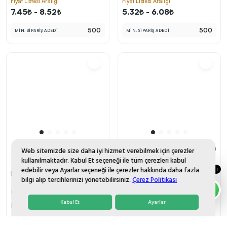
Fiyat Listesi Aralığı
Fiyat Listesi Aralığı
7.45₺ - 8.52₺
5.32₺ - 6.08₺
500
500
MİN. SİPARİŞ ADEDİ
MİN. SİPARİŞ ADEDİ
Web sitemizde size daha iyi hizmet verebilmek için çerezler
9
11
kullanılmaktadır. Kabul Et seçeneği ile tüm çerezleri kabul
edebilir veya Ayarlar seçeneği ile çerezler hakkında daha fazla
DESTEK HATTI
Plastik Tükenmez Kalem
Plastik Tükenmez Kalem
bilgi alıp tercihlerinizi yönetebilirsiniz.
Çerez Politikası
PZ20090
(2) 📷
PZ1520
(3) 📷
Kabul Et
Ayarlar
Fiyat Listesi Aralığı
Fiyat Listesi Aralığı
6.24₺ - 7.13₺
5.31₺ - 6.06₺