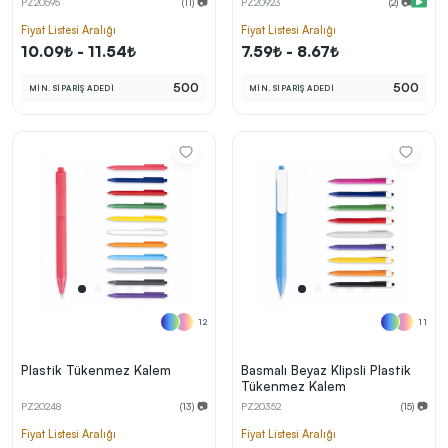
PZ20595
(11) 📷
PZ20923
(2) 📷
kolayca belirleyebilirsin.
Fiyat Listesi Aralığı
Fiyat Listesi Aralığı
10.09₺ - 11.54₺
7.59₺ - 8.67₺
500
500
MİN. SİPARİŞ ADEDİ
MİN. SİPARİŞ ADEDİ
En Uygun Fiyatlarla
Teklif Al!
3
Markan için hayal ettiğin ürünü, en uygun fiyatlarla
Promozone’da bulduktan sonra, uzman ekibimiz
sadece sitemiz üzerinden teklif almanı bekliyor.
Sonraki Adıma İlerle
12
11
Plastik Tükenmez Kalem
Basmalı Beyaz Klipsli Plastik
Tükenmez Kalem
PZ20248
(13) 📷
PZ20352
(15) 📷
Fiyat Listesi Aralığı
Fiyat Listesi Aralığı