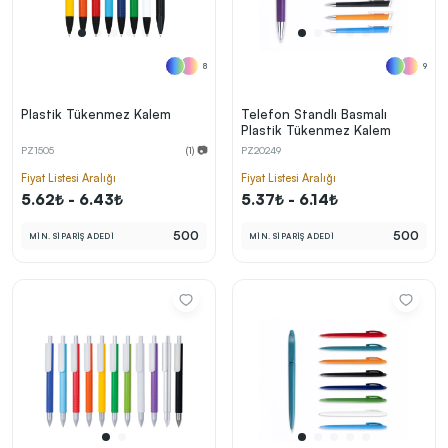
8
9
Plastik Tükenmez Kalem
Telefon Standlı Basmalı
Plastik Tükenmez Kalem
PZ1505
(1) 📷
PZ20249
Fiyat Listesi Aralığı
Fiyat Listesi Aralığı
5.62₺ - 6.43₺
5.37₺ - 6.14₺
500
500
MİN. SİPARİŞ ADEDİ
MİN. SİPARİŞ ADEDİ