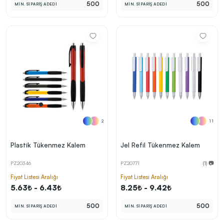
500
500
MİN. SİPARİŞ ADEDİ
MİN. SİPARİŞ ADEDİ
2
11
Plastik Tükenmez Kalem
Jel Refil Tükenmez Kalem
PZ20346
PZ20771
(1) 📷
Fiyat Listesi Aralığı
Fiyat Listesi Aralığı
5.63₺ - 6.43₺
8.25₺ - 9.42₺
500
500
MİN. SİPARİŞ ADEDİ
MİN. SİPARİŞ ADEDİ