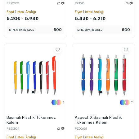
PZ20100
(7) 📷
PZ1516
(2) 📷
Fiyat Listesi Aralığı
Fiyat Listesi Aralığı
5.20₺ - 5.94₺
5.43₺ - 6.21₺
500
500
MİN. SİPARİŞ ADEDİ
MİN. SİPARİŞ ADEDİ
7
7
Basmalı Plastik Tükenmez
Aspect X Basmalı Plastik
Kalem
Tükenmez Kalem
PZ20804
(2) 📷
PZ20665
Fiyat Listesi Aralığı
Fiyat Listesi Aralığı