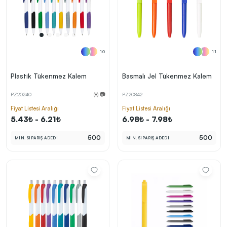
10
11
Plastik Tükenmez Kalem
Basmalı Jel Tükenmez Kalem
PZ20240
(8) 📷
PZ20842
Fiyat Listesi Aralığı
Fiyat Listesi Aralığı
5.43₺ - 6.21₺
6.98₺ - 7.98₺
500
500
MİN. SİPARİŞ ADEDİ
MİN. SİPARİŞ ADEDİ