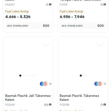
Kalem
PZ20677
(1) 📷
PZ1513
(1) 📷
Fiyat Listesi Aralığı
Fiyat Listesi Aralığı
4.66₺ - 5.32₺
6.95₺ - 7.94₺
500
500
MİN. SİPARİŞ ADEDİ
MİN. SİPARİŞ ADEDİ
12
12
Basmalı Plastik Jell Tükenmez
Basmalı Plastik Tükenmez
Kalem
Kalem
PZ20241
(20) 📷
PZ20785
(1) 📷