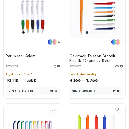
5
8
Yarı Metal Kalem
Çevirmeli Telefon Standlı
Plastik Tükenmez Kalem
PZ20354
(1) 📷
PZ20597
(15) 📷
Fiyat Listesi Aralığı
Fiyat Listesi Aralığı
10.11₺ - 11.55₺
4.16₺ - 4.75₺
500
500
MİN. SİPARİŞ ADEDİ
MİN. SİPARİŞ ADEDİ