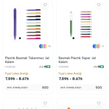
12
11
Plastik Basmalı Tükenmez Jel
Basmalı Plastik Süper Jel
Kalem
Kalem
PZ20344
(34) 📷
PZ20350
(15) 📷
Fiyat Listesi Aralığı
Fiyat Listesi Aralığı
7.59₺ - 8.67₺
7.59₺ - 8.67₺
500
500
MİN. SİPARİŞ ADEDİ
MİN. SİPARİŞ ADEDİ