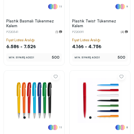
11
9
Plastik Basmalı Tükenmez
Plastik Twist Tükenmez
Kalem
Kalem
PZ20341
(1) 📷
PZ20091
(4) 📷
Fiyat Listesi Aralığı
Fiyat Listesi Aralığı
6.58₺ - 7.52₺
4.16₺ - 4.75₺
500
500
MİN. SİPARİŞ ADEDİ
MİN. SİPARİŞ ADEDİ
11
8