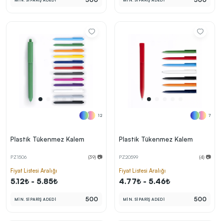
MİN. SİPARİŞ ADEDİ
MİN. SİPARİŞ ADEDİ
12
7
Plastik Tükenmez Kalem
Plastik Tükenmez Kalem
PZ1506
(39) 📷
PZ20599
(4) 📷
Fiyat Listesi Aralığı
Fiyat Listesi Aralığı
5.12₺ - 5.85₺
4.77₺ - 5.46₺
500
500
MİN. SİPARİŞ ADEDİ
MİN. SİPARİŞ ADEDİ