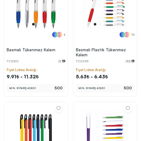
6
10
Basmalı Tükenmez Kalem
Basmalı Plastik Tükenmez
Kalem
PZ20812
(1) 📷
PZ20098
(10) 📷
Fiyat Listesi Aralığı
Fiyat Listesi Aralığı
9.91₺ - 11.32₺
5.63₺ - 6.43₺
500
500
MİN. SİPARİŞ ADEDİ
MİN. SİPARİŞ ADEDİ