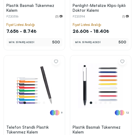
Plastik Basmalı Tükenmez
Penlight-Metalize Klips-Işıklı
Kalem
Doktor Kalemi
PZ20356
(3) 📷
PZ20394
(1) 📷
Fiyat Listesi Aralığı
Fiyat Listesi Aralığı
7.65₺ - 8.74₺
26.60₺ - 18.40₺
500
500
MİN. SİPARİŞ ADEDİ
MİN. SİPARİŞ ADEDİ
9
12
Telefon Standlı Plastik
Plastik Basmalı Tükenmez
Tükenmez Kalem
Kalem