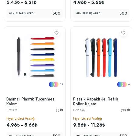
5.43₺ - 6.21₺
4.96₺ - 5.66₺
500
500
MİN. SİPARİŞ ADEDİ
MİN. SİPARİŞ ADEDİ
12
6
Basmalı Plastik Tükenmez
Plastik Kapaklı Jel Refilli
Kalem
Roller Kalem
PZ20598
(8) 📷
PZ20242
(60) 📷
Fiyat Listesi Aralığı
Fiyat Listesi Aralığı
4.96₺ - 5.66₺
9.86₺ - 11.26₺
500
500