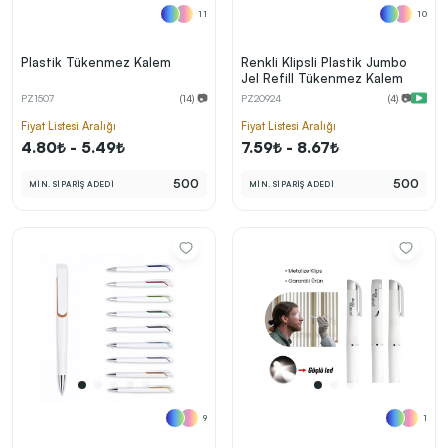
11
10
Plastik Tükenmez Kalem
Renkli Klipsli Plastik Jumbo
Jel Refill Tükenmez Kalem
PZ1507
(14) 📷
PZ20924
(4) 📷
Fiyat Listesi Aralığı
Fiyat Listesi Aralığı
4.80₺ - 5.49₺
7.59₺ - 8.67₺
500
500
MİN. SİPARİŞ ADEDİ
MİN. SİPARİŞ ADEDİ
9
1