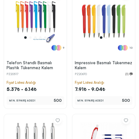
9
10
Telefon Standlı Basmalı
Impressive Basmalı Tükenmez
Plastik Tükenmez Kalem
Kalem
PZ20517
PZ20670
(3) 📷
Fiyat Listesi Aralığı
Fiyat Listesi Aralığı
5.37₺ - 6.14₺
7.91₺ - 9.04₺
500
500
MİN. SİPARİŞ ADEDİ
MİN. SİPARİŞ ADEDİ