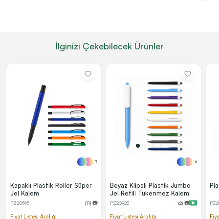
İlginizi Çekebilecek Ürünler
7
6
Kapaklı Plastik Roller Süper
Beyaz Klipsli Plastik Jumbo
Pl
Jel Kalem
Jel Refill Tükenmez Kalem
PZ20595
(11) 📷
PZ20923
(2) 📷
PZ2
Fiyat Listesi Aralığı
Fiyat Listesi Aralığı
Fiya