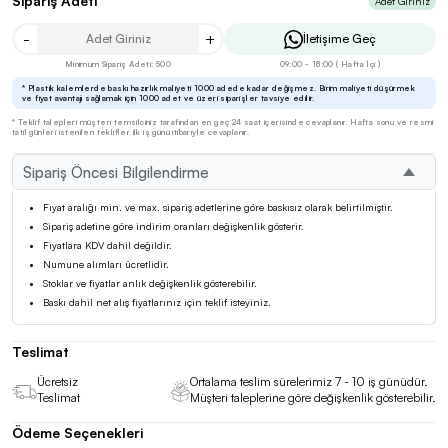
Sipariş Adeti
Adet Giriniz
-
+
İletişime Geç
Minimum Sipariş Adeti: 500
09:00 - 18:00 ( Hafta İçi )
* Plastik kalemlerde baskı hazırlık maliyeti 1000 adede kadar değişmez. Birim maliyeti düşürmek
ve fiyat avantajı sağlamak için 1000 adet ve üzeri siparişler tavsiye edilir.
* Teklif talepleri müşteri temsilciniz tarafından en geç 24 saat içerisinde cevaplanır. Hafta sonu ve resmi
tatil günleri istenilen teklifler ilk iş günü itibariyle cevaplanır.
Sipariş Öncesi Bilgilendirme
Fiyat aralığı min. ve max. sipariş adetlerine göre baskısız olarak belirtilmiştir.
Sipariş adetine göre indirim oranları değişkenlik gösterir.
Fiyatlara KDV dahil değildir.
Numune alımları ücretlidir.
Stoklar ve fiyatlar anlık değişkenlik gösterebilir.
Baskı dahil net alış fiyatlarınız için teklif isteyiniz.
Teslimat
Ücretsiz
Ortalama teslim sürelerimiz 7 - 10 iş günüdür.
Teslimat
Müşteri taleplerine göre değişkenlik gösterebilir.
Ödeme Seçenekleri