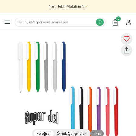
Nasıl Teklif Alabilirim?
0
Şirketin için İhtiyacın Olan
Promosyon Ürünlerini Bul!
1
Şirketin için ihtiyacın olan farklı kategorilerde
binlerce kaliteli ve yenilikçi ürünü, seçkin marka ve
üretici firma garantisi ile Promozone’da
keşfedebilirsin.
Renk, Baskı ve Adet
Seçimini Yap!
2
Promosyon ürününü özelleştirmek için renk, baskı
yönü ve adet gibi detayları seçerek, teklif adımına
geçmeden önce tüm tercihlerine uygun seçenekleri
Fotoğraf
Örnek Çalışmalar
1
/
14