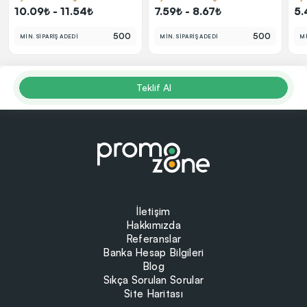
10.09₺ - 11.54₺
7.59₺ - 8.67₺
5.
500
500
MİN. SİPARİŞ ADEDİ
MİN. SİPARİŞ ADEDİ
Mİ
Teklif Al
İletişim
Hakkımızda
Referanslar
Banka Hesap Bilgileri
Blog
Sıkça Sorulan Sorular
Site Haritası