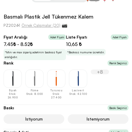
kolayca belirleyebilirsin.
Basmalı Plastik Jell Tükenmez Kalem
PZ20241
Örnek Çalışmalar (20)
Fiyat Aralığı
Liste Fiyatı
Adet Fiyatı
Adet Fiyatı
En Uygun Fiyatlarla
Teklif Al!
7.45₺ - 8.52₺
10,65 ₺
3
Markan için hayal ettiğin ürünü, en uygun fiyatlarla
Promozone’da bulduktan sonra, uzman ekibimiz
*Min ve max sipariş adetinin baskısız fiyat
*Baskısız numune ücretidir.
sadece sitemiz üzerinden teklif almanı bekliyor.
aralığıdır.
Renk
Renk Seçiniz
+8
Sonraki Adıma İlerle
Siyah
Füme
Turuncu
Lacivert
Stok:
Stok: 8.000
Stok:
Stok: 42.100
26.900
27.400
Baskı
Baskı Seçiniz
İstiyorum
İstemiyorum