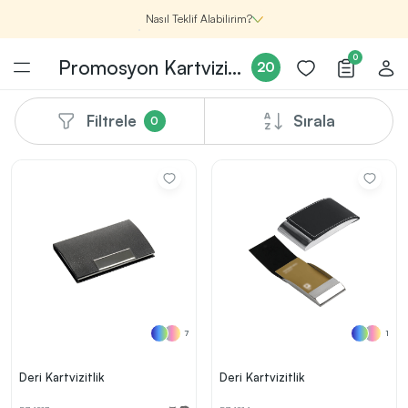
Nasıl Teklif Alabilirim?
0
Promosyon Kartvizitlik Modelleri
20
Filtrele
Sırala
0
Şirketin için İhtiyacın Olan
Promosyon Ürünlerini Bul!
1
Şirketin için ihtiyacın olan farklı kategorilerde
binlerce kaliteli ve yenilikçi ürünü, seçkin marka ve
üretici firma garantisi ile Promozone’da
keşfedebilirsin.
7
1
Renk, Baskı ve Adet
Seçimini Yap!
2
Promosyon ürününü özelleştirmek için renk, baskı
Deri Kartvizitlik
Deri Kartvizitlik
yönü ve adet gibi detayları seçerek, teklif adımına
geçmeden önce tüm tercihlerine uygun seçenekleri