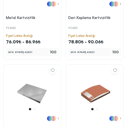
1
1
Metal Kartvizitlik
Deri Kaplama Kartvizitlik
PZ4250
PZ4251
Fiyat Listesi Aralığı
Fiyat Listesi Aralığı
76.09₺ - 86.96₺
78.80₺ - 90.06₺
100
100
MİN. SİPARİŞ ADEDİ
MİN. SİPARİŞ ADEDİ
1
1