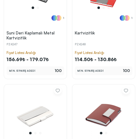
1
1
Suni Deri Kaplamalı Metal
Kartvizitlik
Kartvizitlik
PZ4247
PZ4248
Fiyat Listesi Aralığı
Fiyat Listesi Aralığı
156.69₺ - 179.07₺
114.50₺ - 130.86₺
100
100
MİN. SİPARİŞ ADEDİ
MİN. SİPARİŞ ADEDİ