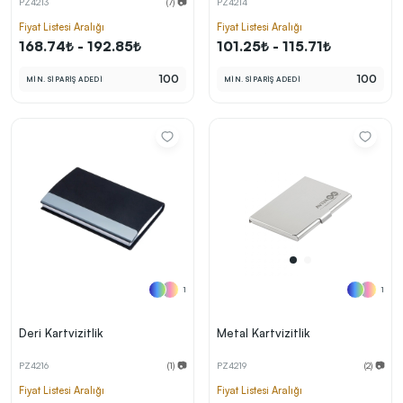
PZ4213
(7) 📷
PZ4214
kolayca belirleyebilirsin.
Fiyat Listesi Aralığı
Fiyat Listesi Aralığı
168.74₺ - 192.85₺
101.25₺ - 115.71₺
100
100
MİN. SİPARİŞ ADEDİ
MİN. SİPARİŞ ADEDİ
En Uygun Fiyatlarla
Teklif Al!
3
Markan için hayal ettiğin ürünü, en uygun fiyatlarla
Promozone’da bulduktan sonra, uzman ekibimiz
sadece sitemiz üzerinden teklif almanı bekliyor.
Sonraki Adıma İlerle
1
1
Deri Kartvizitlik
Metal Kartvizitlik
PZ4216
(1) 📷
PZ4219
(2) 📷
Fiyat Listesi Aralığı
Fiyat Listesi Aralığı