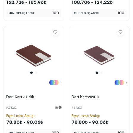
162.72₺ - 185.96₺
108.70₺ - 124.22₺
100
100
MİN. SİPARİŞ ADEDİ
MİN. SİPARİŞ ADEDİ
1
1
Deri Kartvizitlik
Deri Kartvizitlik
PZ4222
(1) 📷
PZ4223
Fiyat Listesi Aralığı
Fiyat Listesi Aralığı
78.80₺ - 90.06₺
78.80₺ - 90.06₺
100
100