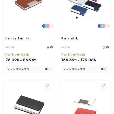
1
4
Deri Kartvizitlik
Kartvizitlik
PZ4231
(1) 📷
PZ4246
(2) 📷
Fiyat Listesi Aralığı
Fiyat Listesi Aralığı
76.09₺ - 86.96₺
156.69₺ - 179.08₺
100
100
MİN. SİPARİŞ ADEDİ
MİN. SİPARİŞ ADEDİ