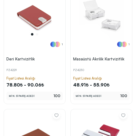
1
1
Deri Kartvizitlik
Masaüstü Akrilik Kartvizitlik
PZ4229
PZ4230
Fiyat Listesi Aralığı
Fiyat Listesi Aralığı
78.80₺ - 90.06₺
48.91₺ - 55.90₺
100
100
MİN. SİPARİŞ ADEDİ
MİN. SİPARİŞ ADEDİ