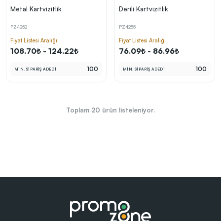
Metal Kartvizitlik
Derili Kartvizitlik
PZ4252
PZ4255
Fiyat Listesi Aralığı
Fiyat Listesi Aralığı
108.70₺ - 124.22₺
76.09₺ - 86.96₺
100
100
MİN. SİPARİŞ ADEDİ
MİN. SİPARİŞ ADEDİ
Toplam
20
ürün listeleniyor.