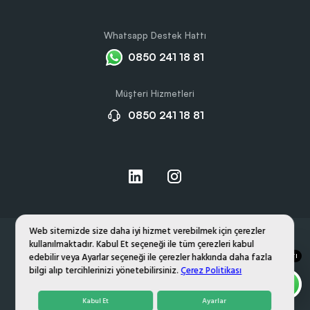
Whatsapp Destek Hattı
0850 241 18 81
Müşteri Hizmetleri
0850 241 18 81
Web sitemizde size daha iyi hizmet verebilmek için çerezler
kullanılmaktadır. Kabul Et seçeneği ile tüm çerezleri kabul
Hakkımızda
Gizlilik ve Çerez Politikası
edebilir veya Ayarlar seçeneği ile çerezler hakkında daha fazla
DESTEK HATTI
Kişisel Verilerin Korunması
bilgi alıp tercihlerinizi yönetebilirsiniz.
Çerez Politikası
PROMOZONE
© 2026,
. TÜM HAKLARI SAKLIDIR.
Kabul Et
Ayarlar