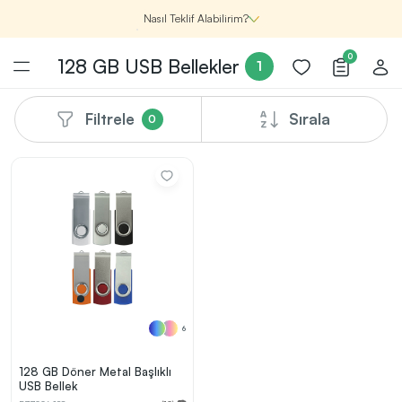
Nasıl Teklif Alabilirim?
0
128 GB USB Bellekler
1
Filtrele
Sırala
0
Şirketin için İhtiyacın Olan
Promosyon Ürünlerini Bul!
1
Şirketin için ihtiyacın olan farklı kategorilerde
binlerce kaliteli ve yenilikçi ürünü, seçkin marka ve
üretici firma garantisi ile Promozone’da
keşfedebilirsin.
6
Renk, Baskı ve Adet
Seçimini Yap!
2
Promosyon ürününü özelleştirmek için renk, baskı
128 GB Döner Metal Başlıklı
yönü ve adet gibi detayları seçerek, teklif adımına
USB Bellek
geçmeden önce tüm tercihlerine uygun seçenekleri