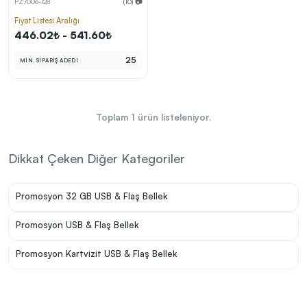
PZ7006-128
(10) 📷
kolayca belirleyebilirsin.
Fiyat Listesi Aralığı
446.02₺ - 541.60₺
25
MİN. SİPARİŞ ADEDİ
En Uygun Fiyatlarla
Teklif Al!
3
Markan için hayal ettiğin ürünü, en uygun fiyatlarla
Toplam
1
ürün listeleniyor.
Promozone’da bulduktan sonra, uzman ekibimiz
sadece sitemiz üzerinden teklif almanı bekliyor.
Dikkat Çeken Diğer Kategoriler
Sonraki Adıma İlerle
Promosyon 32 GB USB & Flaş Bellek
Promosyon USB & Flaş Bellek
Promosyon Kartvizit USB & Flaş Bellek