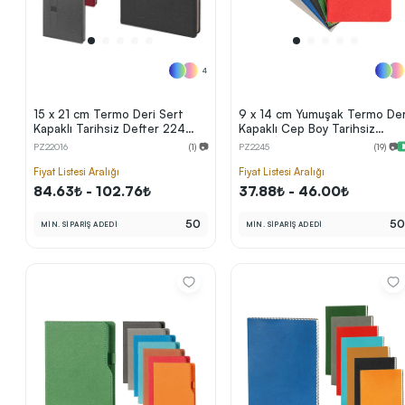
4
15 x 21 cm Termo Deri Sert
9 x 14 cm Yumuşak Termo Der
Kapaklı Tarihsiz Defter 224
Kapaklı Cep Boy Tarihsiz
Sayfa 70 gr Ivory Krem İç Kağıt
Defter 80 Sayfa 80 gr Ivory
PZ22016
(1) 📷
PZ2245
(19) 📷
Çizgili Ön Yüz Kalem Lastikli
Krem Çizgili
Fiyat Listesi Aralığı
Fiyat Listesi Aralığı
84.63₺ - 102.76₺
37.88₺ - 46.00₺
50
5
MİN. SİPARİŞ ADEDİ
MİN. SİPARİŞ ADEDİ