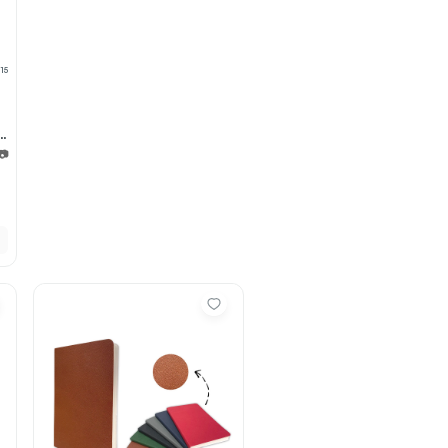
15
 📷
0