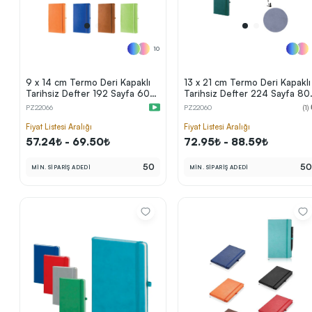
10
9 x 14 cm Termo Deri Kapaklı
13 x 21 cm Termo Deri Kapaklı
Tarihsiz Defter 192 Sayfa 60
Tarihsiz Defter 224 Sayfa 80
gr Holmen Krem Çizgili Lastikli
gr Ivory Krem İç Kağıt Çizgili
PZ22066
PZ22060
(1)
Kalem Tutuculu
Kalem Tutuculu
Fiyat Listesi Aralığı
Fiyat Listesi Aralığı
57.24₺ - 69.50₺
72.95₺ - 88.59₺
50
5
MİN. SİPARİŞ ADEDİ
MİN. SİPARİŞ ADEDİ