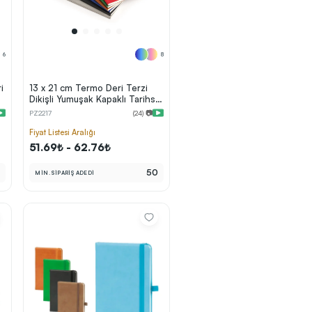
6
8
i
13 x 21 cm Termo Deri Terzi
Dikişli Yumuşak Kapaklı Tarihsiz
Defter, 80 Sayfa, 80gr. Ivory
PZ2217
(24) 📷
Çizgili İç Kağıt
Fiyat Listesi Aralığı
51.69₺ - 62.76₺
0
50
MİN. SİPARİŞ ADEDİ