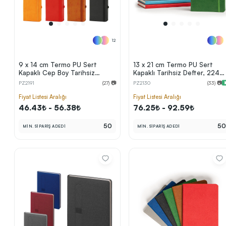
12
9 x 14 cm Termo PU Sert
13 x 21 cm Termo PU Sert
Kapaklı Cep Boy Tarihsiz
Kapaklı Tarihsiz Defter, 224
Defter 160 Sayfa 60 gr
Sayfa, 70 gr Ivory Krem Çizgil
PZ2191
(27) 📷
PZ2130
(33) 📷
Holmen Krem İç Kağıt Çizgili
İç Kağıt, Esnek Kapak Lastikli,
Lastikli Kalem Tutuculu
Kalem Tutuculu
Fiyat Listesi Aralığı
Fiyat Listesi Aralığı
Ekonomik Model
46.43₺ - 56.38₺
76.25₺ - 92.59₺
50
5
MİN. SİPARİŞ ADEDİ
MİN. SİPARİŞ ADEDİ