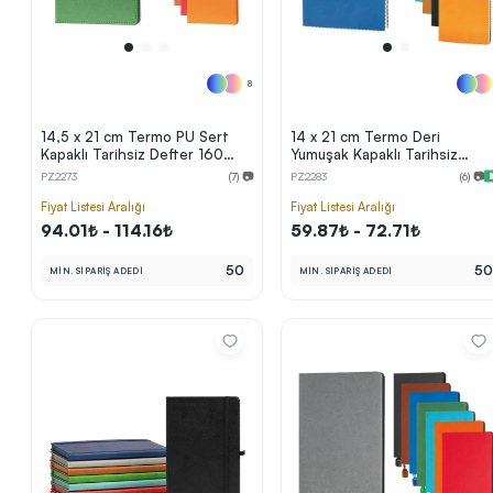
8
14,5 x 21 cm Termo PU Sert
14 x 21 cm Termo Deri
Kapaklı Tarihsiz Defter 160
Yumuşak Kapaklı Tarihsiz
Sayfa 70 gr Krem İç Kağıt
Defter 196 Sayfa 80 gr Krem
PZ2273
(7) 📷
PZ2283
(6) 📷
Çizgili Renkli Kenarlı Kalem
Çizgili
Tutuculu
Fiyat Listesi Aralığı
Fiyat Listesi Aralığı
94.01₺ - 114.16₺
59.87₺ - 72.71₺
50
5
MİN. SİPARİŞ ADEDİ
MİN. SİPARİŞ ADEDİ