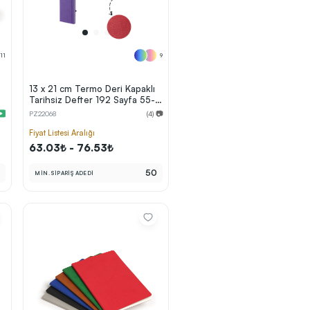
11
9
13 x 21 cm Termo Deri Kapaklı
Tarihsiz Defter 192 Sayfa 55-
i
60gr Enzo Krem İç Kağıt Kalem
PZ22068
(4) 📷
Geçmeli Çizgili
Fiyat Listesi Aralığı
63.03₺ - 76.53₺
0
50
MİN. SİPARİŞ ADEDİ