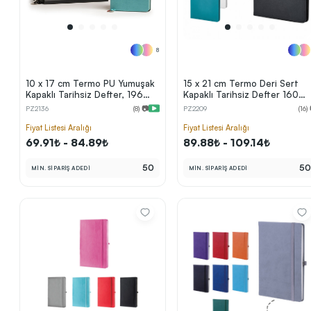
8
10 x 17 cm Termo PU Yumuşak
15 x 21 cm Termo Deri Sert
Kapaklı Tarihsiz Defter, 196
Kapaklı Tarihsiz Defter 160
Sayfa, 80 gr Ivory Krem Çizgili
Sayfa 60 gr Holmen Krem İç
PZ2136
(8) 📷
PZ2209
(16)
İç Kağıt, Renkli Kenarlı, Metal
Kağıt Çizgili Ekonomik Model
Tokalı, Karton Kılıflı
Fiyat Listesi Aralığı
Fiyat Listesi Aralığı
69.91₺ - 84.89₺
89.88₺ - 109.14₺
50
5
MİN. SİPARİŞ ADEDİ
MİN. SİPARİŞ ADEDİ