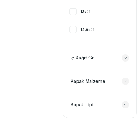
13x21
Tarihsiz Promosyon Defterler
14,5x21
Defter Tek Fiyat
Premium Promosyon Defterler
14x21
İç Kağıt Gr.
15x21
Kapak Malzeme
9x14
Kapak Tipi