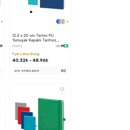
8
6
12,5 x 20 cm Termo PU
Yumuşak Kapaklı Tarihsiz
Defter, 160 Sayfa, 60 gr
 📷
PZ2214
(15) 📷
Holmen Krem Çizgili İç Kağıt
Fiyat Listesi Aralığı
40.32₺ - 48.96₺
0
50
MİN. SİPARİŞ ADEDİ