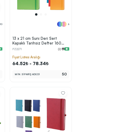
10
6
13 x 21 cm Suni Deri Sert
Kapaklı Tarihsiz Defter 160
Sayfa 60 gr Holmen Krem
PZ2271
(2) 📷
Çizgili Lastikli Kalem Tutuculu
Fiyat Listesi Aralığı
64.52₺ - 78.34₺
0
50
MİN. SİPARİŞ ADEDİ