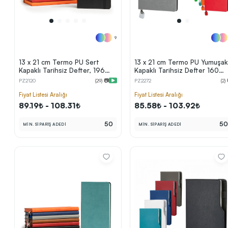
9
13 x 21 cm Termo PU Sert
13 x 21 cm Termo PU Yumuşak
Kapaklı Tarihsiz Defter, 196
Kapaklı Tarihsiz Defter 160
Sayfa, 80 gr Ivory Krem Çizgili
Sayfa 70 gr Krem Çizgili İç
PZ2120
(29) 📷
PZ2272
(2)
İç Kağıt, Renkli Kenarlı, Esnek
Kağıt Renkli Kenar Metal
Lastikli, Kalem Tutuculu
Renkli Tokalı Karton Kılıflı
Fiyat Listesi Aralığı
Fiyat Listesi Aralığı
89.19₺ - 108.31₺
85.58₺ - 103.92₺
50
5
MİN. SİPARİŞ ADEDİ
MİN. SİPARİŞ ADEDİ