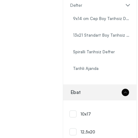
Defter
9x14 cm Cep Boy Tarihsiz Defter
13x21 Standart Boy Tarihsiz Defter
Spiralli Tarihsiz Defter
Tarihli Ajanda
Çok Tercih Edilen Promosyon Defterler
Ebat
Ekonomik Promosyon Defterler
10x17
Yumuşak Kapaklı Promosyon Defter
12,5x20
Organizerler