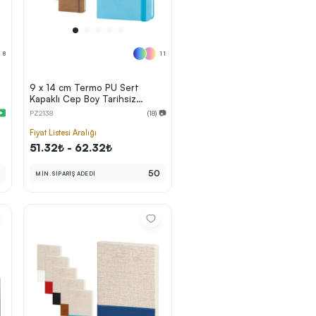
8
11
9 x 14 cm Termo PU Sert
Kapaklı Cep Boy Tarihsiz
Defter 196 Sayfa 80 gr Ivory
PZ2138
(18) 📷
Krem İç Kağıt Çizgili Lastikli
Kalem Tutuculu
Fiyat Listesi Aralığı
51.32₺ - 62.32₺
0
50
MİN. SİPARİŞ ADEDİ