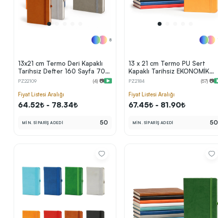
8
13x21 cm Termo Deri Kapaklı
13 x 21 cm Termo PU Sert
Tarihsiz Defter 160 Sayfa 70
Kapaklı Tarihsiz EKONOMİK
gr Krem Çizgili Elastik Bantlı
Defter, 160 Sayfa, 60 gr
PZ22109
(4) 📷
PZ2184
(57) 📷
Kalem Tutuculu
Holmen Krem Çizgili İç Kağıt,
Sonraki Adıma İlerle
Esnek Kapak Lastikli, Kalem
Fiyat Listesi Aralığı
Fiyat Listesi Aralığı
Tutuculu
64.52₺ - 78.34₺
67.45₺ - 81.90₺
50
5
MİN. SİPARİŞ ADEDİ
MİN. SİPARİŞ ADEDİ