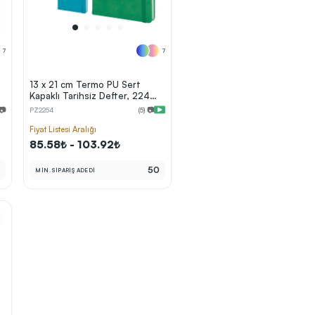
7
7
13 x 21 cm Termo PU Sert
Kapaklı Tarihsiz Defter, 224
Sayfa, 80 gr Ivory Krem Çizgili
 📷
PZ2254
(5) 📷
İç Kağıt, Esnek Lastikli, Kalem
Tutuculu
Fiyat Listesi Aralığı
85.58₺ - 103.92₺
0
50
MİN. SİPARİŞ ADEDİ