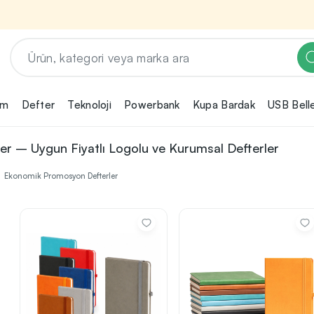
em
Defter
Teknoloji
Powerbank
Kupa Bardak
USB Bell
Renk, Baskı ve Adet
Seçimini Yap!
r – Uygun Fiyatlı Logolu ve Kurumsal Defterler
ın
Promosyon ürününü özelleştirmek için renk,
2
Ekonomik Promosyon Defterler
baskı yönü ve adet gibi detayları seçerek,
teklif adımına geçmeden önce tüm
rini
tercihlerine uygun seçenekleri kolayca
3
belirleyebilirsin.
nilikçi
irma
bilirsin.