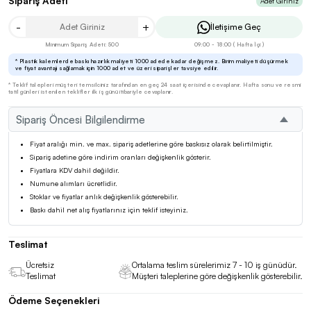
Sipariş Adeti
Adet Giriniz
-
+
İletişime Geç
Minimum Sipariş Adeti: 500
09:00 - 18:00 ( Hafta İçi )
* Plastik kalemlerde baskı hazırlık maliyeti 1000 adede kadar değişmez. Birim maliyeti düşürmek
ve fiyat avantajı sağlamak için 1000 adet ve üzeri siparişler tavsiye edilir.
* Teklif talepleri müşteri temsilciniz tarafından en geç 24 saat içerisinde cevaplanır. Hafta sonu ve resmi
tatil günleri istenilen teklifler ilk iş günü itibariyle cevaplanır.
Sipariş Öncesi Bilgilendirme
Fiyat aralığı min. ve max. sipariş adetlerine göre baskısız olarak belirtilmiştir.
Sipariş adetine göre indirim oranları değişkenlik gösterir.
Fiyatlara KDV dahil değildir.
Numune alımları ücretlidir.
Stoklar ve fiyatlar anlık değişkenlik gösterebilir.
Baskı dahil net alış fiyatlarınız için teklif isteyiniz.
Teslimat
Ücretsiz
Ortalama teslim sürelerimiz 7 - 10 iş günüdür.
Teslimat
Müşteri taleplerine göre değişkenlik gösterebilir.
Ödeme Seçenekleri