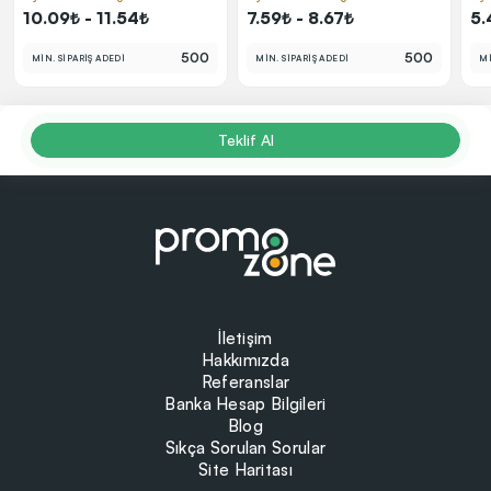
10.09₺ - 11.54₺
7.59₺ - 8.67₺
5.
500
500
MİN. SİPARİŞ ADEDİ
MİN. SİPARİŞ ADEDİ
Mİ
Teklif Al
İletişim
Hakkımızda
Referanslar
Banka Hesap Bilgileri
Blog
Sıkça Sorulan Sorular
Site Haritası