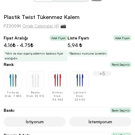
kolayca belirleyebilirsin.
Plastik Twist Tükenmez Kalem
PZ20091
Örnek Çalışmalar (4)
Fiyat Aralığı
Liste Fiyatı
Adet Fiyatı
Adet Fiyatı
En Uygun Fiyatlarla
Teklif Al!
4.16₺ - 4.75₺
5,94 ₺
3
Markan için hayal ettiğin ürünü, en uygun fiyatlarla
Promozone’da bulduktan sonra, uzman ekibimiz
*Min ve max sipariş adetinin baskısız fiyat
*Baskısız numune ücretidir.
sadece sitemiz üzerinden teklif almanı bekliyor.
aralığıdır.
Renk
Renk Seçiniz
+5
Sonraki Adıma İlerle
Turkuaz
Beyaz
Kırmızı
Lacivert
Stok: 7.850
Stok: 92.912
Stok:
Stok:
44.965
23.440
Baskı
Baskı Seçiniz
İstiyorum
İstemiyorum