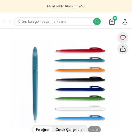
Nasıl Teklif Alabilirim?
0
Şirketin için İhtiyacın Olan
Promosyon Ürünlerini Bul!
1
Şirketin için ihtiyacın olan farklı kategorilerde
binlerce kaliteli ve yenilikçi ürünü, seçkin marka ve
üretici firma garantisi ile Promozone’da
keşfedebilirsin.
Renk, Baskı ve Adet
Seçimini Yap!
2
Promosyon ürününü özelleştirmek için renk, baskı
yönü ve adet gibi detayları seçerek, teklif adımına
geçmeden önce tüm tercihlerine uygun seçenekleri
Fotoğraf
Örnek Çalışmalar
1
/
12