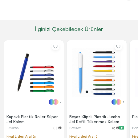
İlginizi Çekebilecek Ürünler
7
6
Kapaklı Plastik Roller Süper
Beyaz Klipsli Plastik Jumbo
Pl
Jel Kalem
Jel Refill Tükenmez Kalem
PZ20595
(11) 📷
PZ20923
(2) 📷
PZ2
Fiyat Listesi Aralığı
Fiyat Listesi Aralığı
Fiya