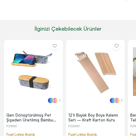
İlginizi Çekebilecek Ürünler
1
1
Geri Dönüştürülmüş Pet
12’li Büyük Boy Boya Kalemi
Ba
Şişeden Üretilmiş Bambu
Seti – Kraft Karton Kutu
Te
Kapaklı Kalemlik ve Telefon
PZ9535
PZ20931
PZ9
Standı
Fiyat Listesi Aralığı
Fiyat Listesi Aralığı
Fiya