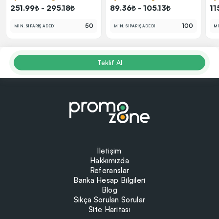
251.99₺ - 295.18₺
89.36₺ - 105.13₺
11
50
100
MİN. SİPARİŞ ADEDİ
MİN. SİPARİŞ ADEDİ
Mİ
Teklif Al
İletişim
Hakkımızda
Referanslar
Banka Hesap Bilgileri
Blog
Sıkça Sorulan Sorular
Site Haritası