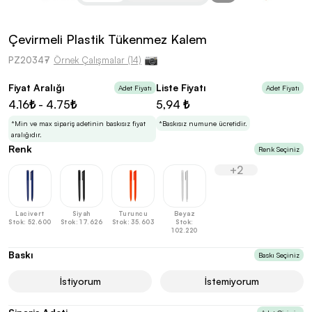
kolayca belirleyebilirsin.
Çevirmeli Plastik Tükenmez Kalem
PZ20347
Örnek Çalışmalar (14)
Fiyat Aralığı
Liste Fiyatı
Adet Fiyatı
Adet Fiyatı
En Uygun Fiyatlarla
Teklif Al!
4.16₺ - 4.75₺
5,94 ₺
3
Markan için hayal ettiğin ürünü, en uygun fiyatlarla
Promozone’da bulduktan sonra, uzman ekibimiz
*Min ve max sipariş adetinin baskısız fiyat
*Baskısız numune ücretidir.
sadece sitemiz üzerinden teklif almanı bekliyor.
aralığıdır.
Renk
Renk Seçiniz
+2
Sonraki Adıma İlerle
Lacivert
Siyah
Turuncu
Beyaz
Stok: 52.600
Stok: 17.626
Stok: 35.603
Stok:
102.220
Baskı
Baskı Seçiniz
İstiyorum
İstemiyorum