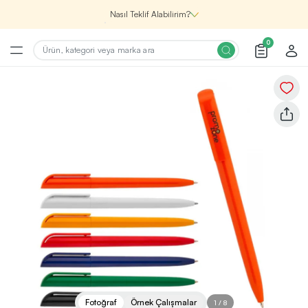
Nasıl Teklif Alabilirim?
0
Şirketin için İhtiyacın Olan
Promosyon Ürünlerini Bul!
1
Şirketin için ihtiyacın olan farklı kategorilerde
binlerce kaliteli ve yenilikçi ürünü, seçkin marka ve
üretici firma garantisi ile Promozone’da
keşfedebilirsin.
Renk, Baskı ve Adet
Seçimini Yap!
2
Promosyon ürününü özelleştirmek için renk, baskı
yönü ve adet gibi detayları seçerek, teklif adımına
geçmeden önce tüm tercihlerine uygun seçenekleri
Fotoğraf
Örnek Çalışmalar
1
/
8