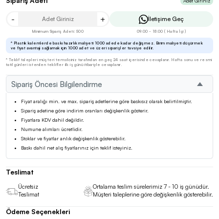
Sipariş Adeti
Adet Giriniz
-
+
İletişime Geç
Minimum Sipariş Adeti: 500
09:00 - 18:00 ( Hafta İçi )
* Plastik kalemlerde baskı hazırlık maliyeti 1000 adede kadar değişmez. Birim maliyeti düşürmek
ve fiyat avantajı sağlamak için 1000 adet ve üzeri siparişler tavsiye edilir.
* Teklif talepleri müşteri temsilciniz tarafından en geç 24 saat içerisinde cevaplanır. Hafta sonu ve resmi
tatil günleri istenilen teklifler ilk iş günü itibariyle cevaplanır.
Sipariş Öncesi Bilgilendirme
Fiyat aralığı min. ve max. sipariş adetlerine göre baskısız olarak belirtilmiştir.
Sipariş adetine göre indirim oranları değişkenlik gösterir.
Fiyatlara KDV dahil değildir.
Numune alımları ücretlidir.
Stoklar ve fiyatlar anlık değişkenlik gösterebilir.
Baskı dahil net alış fiyatlarınız için teklif isteyiniz.
Teslimat
Ücretsiz
Ortalama teslim sürelerimiz 7 - 10 iş günüdür.
Teslimat
Müşteri taleplerine göre değişkenlik gösterebilir.
Ödeme Seçenekleri