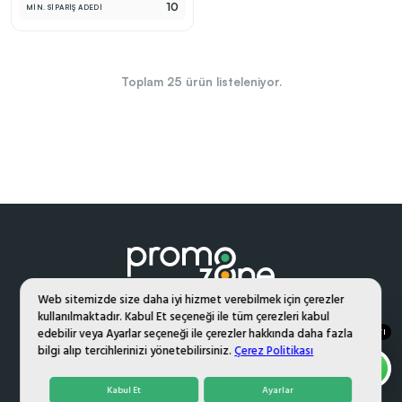
10
MİN. SİPARİŞ ADEDİ
Toplam
25
ürün listeleniyor.
Web sitemizde size daha iyi hizmet verebilmek için çerezler
kullanılmaktadır. Kabul Et seçeneği ile tüm çerezleri kabul
edebilir veya Ayarlar seçeneği ile çerezler hakkında daha fazla
DESTEK HATTI
İletişim
bilgi alıp tercihlerinizi yönetebilirsiniz.
Çerez Politikası
Hakkımızda
Referanslar
Banka Hesap Bilgileri
Kabul Et
Ayarlar