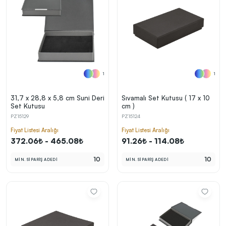
1
1
31,7 x 28,8 x 5,8 cm Suni Deri
Sıvamalı Set Kutusu ( 17 x 10
Set Kutusu
cm )
PZ15129
PZ15124
Fiyat Listesi Aralığı
Fiyat Listesi Aralığı
372.06₺ - 465.08₺
91.26₺ - 114.08₺
10
10
MİN. SİPARİŞ ADEDİ
MİN. SİPARİŞ ADEDİ