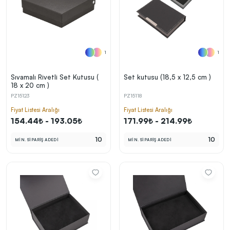
1
1
Sıvamalı Rivetli Set Kutusu (
Set kutusu (18,5 x 12,5 cm )
18 x 20 cm )
PZ15123
PZ15118
Fiyat Listesi Aralığı
Fiyat Listesi Aralığı
154.44₺ - 193.05₺
171.99₺ - 214.99₺
10
10
MİN. SİPARİŞ ADEDİ
MİN. SİPARİŞ ADEDİ