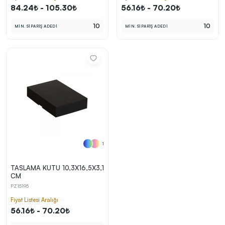
84.24₺ - 105.30₺
56.16₺ - 70.20₺
10
10
MİN. SİPARİŞ ADEDİ
MİN. SİPARİŞ ADEDİ
1
TASLAMA KUTU 10,3X16,5X3,1
CM
PZ15195
Fiyat Listesi Aralığı
56.16₺ - 70.20₺