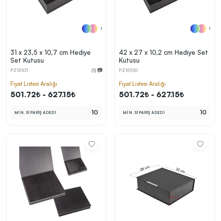
1
1
31 x 23,5 x 10,7 cm Hediye
42 x 27 x 10,2 cm Hediye Set
Set Kutusu
Kutusu
PZ15101
(1) 📷
PZ15100
Fiyat Listesi Aralığı
Fiyat Listesi Aralığı
501.72₺ - 627.15₺
501.72₺ - 627.15₺
10
10
MİN. SİPARİŞ ADEDİ
MİN. SİPARİŞ ADEDİ