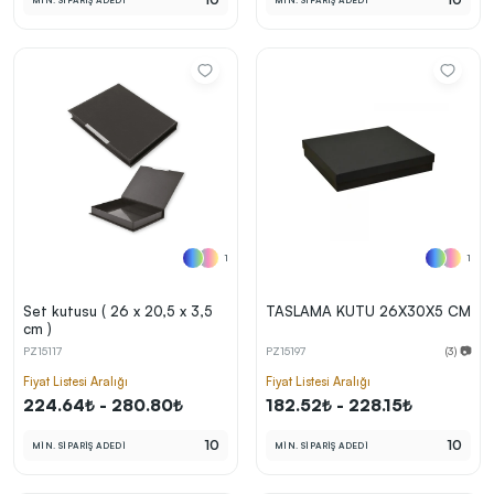
MİN. SİPARİŞ ADEDİ
MİN. SİPARİŞ ADEDİ
1
1
Set kutusu ( 26 x 20,5 x 3,5
TASLAMA KUTU 26X30X5 CM
cm )
PZ15117
PZ15197
(3) 📷
Fiyat Listesi Aralığı
Fiyat Listesi Aralığı
224.64₺ - 280.80₺
182.52₺ - 228.15₺
10
10
MİN. SİPARİŞ ADEDİ
MİN. SİPARİŞ ADEDİ