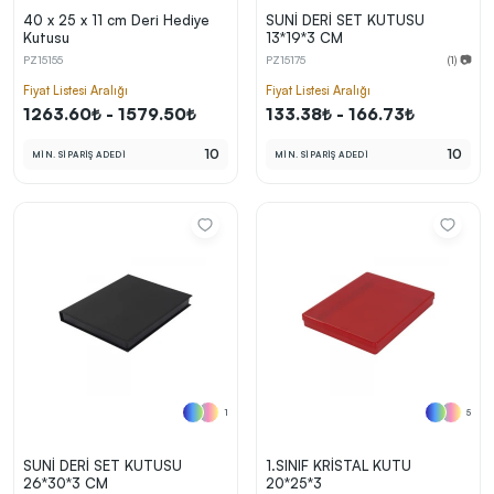
40 x 25 x 11 cm Deri Hediye
SUNİ DERİ SET KUTUSU
Kutusu
13*19*3 CM
PZ15155
PZ15175
(1) 📷
Fiyat Listesi Aralığı
Fiyat Listesi Aralığı
1263.60₺ - 1579.50₺
133.38₺ - 166.73₺
10
10
MİN. SİPARİŞ ADEDİ
MİN. SİPARİŞ ADEDİ
1
5
SUNİ DERİ SET KUTUSU
1.SINIF KRİSTAL KUTU
26*30*3 CM
20*25*3