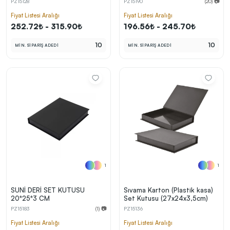
PZ15128
PZ15190
(20) 📷
kolayca belirleyebilirsin.
Fiyat Listesi Aralığı
Fiyat Listesi Aralığı
252.72₺ - 315.90₺
196.56₺ - 245.70₺
10
10
MİN. SİPARİŞ ADEDİ
MİN. SİPARİŞ ADEDİ
En Uygun Fiyatlarla
Teklif Al!
3
Markan için hayal ettiğin ürünü, en uygun fiyatlarla
Promozone’da bulduktan sonra, uzman ekibimiz
sadece sitemiz üzerinden teklif almanı bekliyor.
Sonraki Adıma İlerle
1
1
SUNİ DERİ SET KUTUSU
Sıvama Karton (Plastik kasa)
20*25*3 CM
Set Kutusu (27x24x3,5cm)
PZ15183
(1) 📷
PZ15136
Fiyat Listesi Aralığı
Fiyat Listesi Aralığı