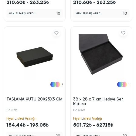
210.60₺ - 263.25₺
210.60₺ - 263.25₺
10
10
MİN. SİPARİŞ ADEDİ
MİN. SİPARİŞ ADEDİ
1
1
TASLAMA KUTU 20X25X5 CM
38 x 28 x 7 cm Hediye Set
Kutusu
PZ15196
PZ15099
Fiyat Listesi Aralığı
Fiyat Listesi Aralığı
154.44₺ - 193.05₺
501.72₺ - 627.15₺
10
10