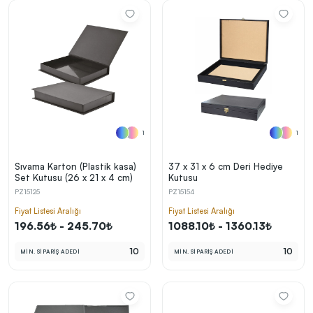
1
1
Sıvama Karton (Plastik kasa)
37 x 31 x 6 cm Deri Hediye
Set Kutusu (26 x 21 x 4 cm)
Kutusu
PZ15125
PZ15154
Fiyat Listesi Aralığı
Fiyat Listesi Aralığı
196.56₺ - 245.70₺
1088.10₺ - 1360.13₺
10
10
MİN. SİPARİŞ ADEDİ
MİN. SİPARİŞ ADEDİ