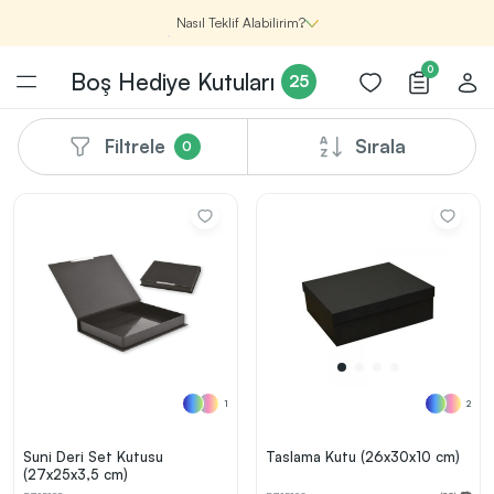
Nasıl Teklif Alabilirim?
0
Boş Hediye Kutuları
25
Filtrele
Sırala
0
Şirketin için İhtiyacın Olan
Promosyon Ürünlerini Bul!
1
Şirketin için ihtiyacın olan farklı kategorilerde
binlerce kaliteli ve yenilikçi ürünü, seçkin marka ve
üretici firma garantisi ile Promozone’da
keşfedebilirsin.
1
2
Renk, Baskı ve Adet
Seçimini Yap!
2
Promosyon ürününü özelleştirmek için renk, baskı
Suni Deri Set Kutusu
Taslama Kutu (26x30x10 cm)
yönü ve adet gibi detayları seçerek, teklif adımına
(27x25x3,5 cm)
geçmeden önce tüm tercihlerine uygun seçenekleri