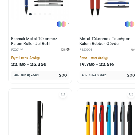
8
Basmalı Metal Tükenmez
Metal Tükenmez Touchpen
Kalem Roller Jel Refil
Kalem Rubber Gövde
PZ20149
(28) 📷
PZ20604
(6)
Fiyat Listesi Aralığı
Fiyat Listesi Aralığı
22.18₺ - 25.35₺
19.78₺ - 22.61₺
200
20
MİN. SİPARİŞ ADEDİ
MİN. SİPARİŞ ADEDİ