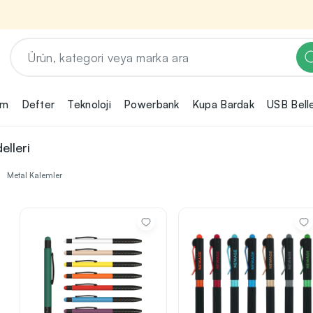
em
Defter
Teknoloji
Powerbank
Kupa Bardak
USB Bell
Renk, Baskı ve Adet
Seçimini Yap!
lleri
ın
Promosyon ürününü özelleştirmek için renk,
2
Metal Kalemler
baskı yönü ve adet gibi detayları seçerek,
teklif adımına geçmeden önce tüm
rini
tercihlerine uygun seçenekleri kolayca
3
belirleyebilirsin.
nilikçi
irma
bilirsin.