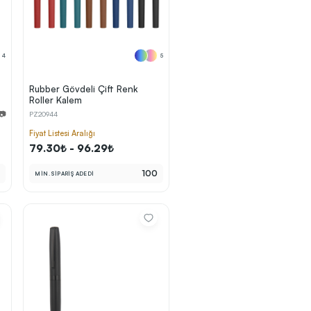
4
5
Rubber Gövdeli Çift Renk
Roller Kalem
 📷
PZ20944
Fiyat Listesi Aralığı
79.30₺ - 96.29₺
0
100
MİN. SİPARİŞ ADEDİ