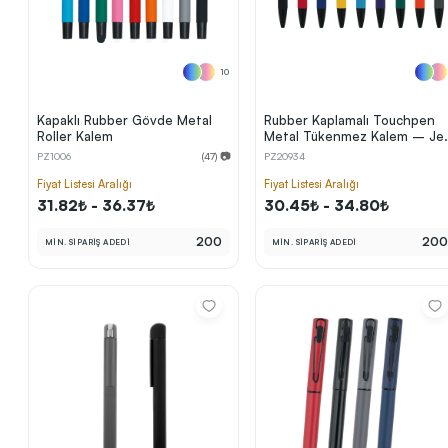
10
Kapaklı Rubber Gövde Metal
Rubber Kaplamalı Touchpen
Roller Kalem
Metal Tükenmez Kalem – Jel
Refill
PZ1006
(47) 📷
PZ20934
Fiyat Listesi Aralığı
Fiyat Listesi Aralığı
31.82₺ - 36.37₺
30.45₺ - 34.80₺
200
20
MİN. SİPARİŞ ADEDİ
MİN. SİPARİŞ ADEDİ