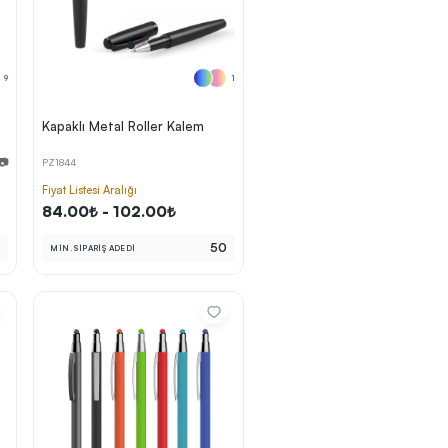
9
1
Kapaklı Metal Roller Kalem
 📷
PZ1844
Fiyat Listesi Aralığı
84.00₺ - 102.00₺
0
50
MİN. SİPARİŞ ADEDİ