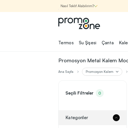
Nasıl Teklif Alabilirim?
Promozone
Termos
Su Şişesi
Çanta
Kal
Nasıl Çalışır?
Promosyon Metal Kalem Mode
Şirketin için İhtiyac
Ana Sayfa
Promosyon Kalem
Olan
Promosyon Ürünle
Bul!
Seçili Filtreler
0
1
Şirketin için ihtiyacın olan farklı
kategorilerde binlerce kaliteli ve ye
ürünü, seçkin marka ve üretici f
Kategoriler
garantisi ile Promozone'da keşfede