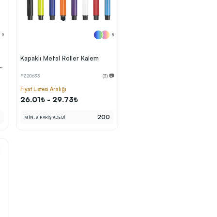
9
8
Kapaklı Metal Roller Kalem
l
PZ20633
(3) 📷
Fiyat Listesi Aralığı
26.01₺ - 29.73₺
0
200
MİN. SİPARİŞ ADEDİ