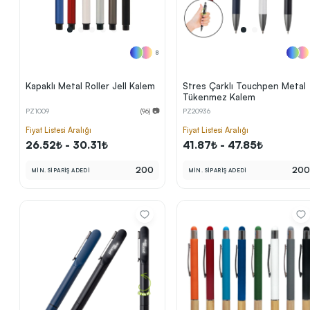
8
Kapaklı Metal Roller Jell Kalem
Stres Çarklı Touchpen Metal
Tükenmez Kalem
PZ1009
(96) 📷
PZ20936
Fiyat Listesi Aralığı
Fiyat Listesi Aralığı
26.52₺ - 30.31₺
41.87₺ - 47.85₺
200
20
MİN. SİPARİŞ ADEDİ
MİN. SİPARİŞ ADEDİ