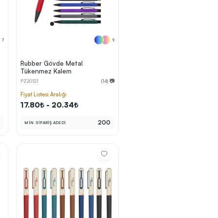
7
9
Rubber Gövde Metal
Tükenmez Kalem
PZ20121
(14) 📷
Fiyat Listesi Aralığı
17.80₺ - 20.34₺
0
200
MİN. SİPARİŞ ADEDİ