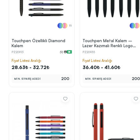
11
Touchpen Özellikli Diamond
Touchpen Metal Kalem –
Kalem
Lazer Kazımalı Renkli Logo
Özellikli
PZ20913
(9) 📷
PZ20935
Sonraki Adıma İlerle
Fiyat Listesi Aralığı
Fiyat Listesi Aralığı
28.63₺ - 32.72₺
36.40₺ - 41.60₺
200
20
MİN. SİPARİŞ ADEDİ
MİN. SİPARİŞ ADEDİ