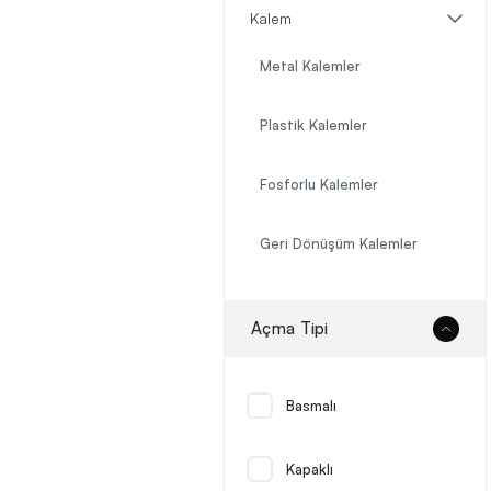
Kalem
Metal Kalemler
Plastik Kalemler
Fosforlu Kalemler
Geri Dönüşüm Kalemler
Kurşun Kalemler
Açma Tipi
Hediye Kalem Setler
Basmalı
Roller Kalemler
Kapaklı
Touchpen Dokunmatik Kalemler