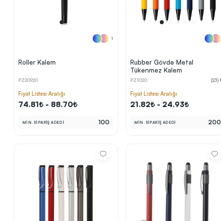
1
Roller Kalem
Rubber Gövde Metal
Tükenmez Kalem
PZ20920
PZ1020
(23)
Fiyat Listesi Aralığı
Fiyat Listesi Aralığı
74.81₺ - 88.70₺
21.82₺ - 24.93₺
100
20
MİN. SİPARİŞ ADEDİ
MİN. SİPARİŞ ADEDİ