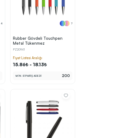
4
7
Rubber Gövdeli Touchpen
Metal Tükenmez
PZ20941
Fiyat Listesi Aralığı
15.86₺ - 18.13₺
0
200
MİN. SİPARİŞ ADEDİ