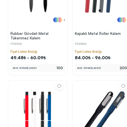
2
Rubber Gövdeli Metal
Kapaklı Metal Roller Kalem
Tükenmez Kalem
PZ20942
PZ20844
Fiyat Listesi Aralığı
Fiyat Listesi Aralığı
49.48₺ - 60.09₺
84.00₺ - 96.00₺
100
20
MİN. SİPARİŞ ADEDİ
MİN. SİPARİŞ ADEDİ