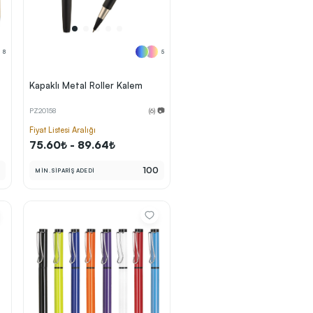
8
5
Kapaklı Metal Roller Kalem
PZ20158
(6) 📷
Fiyat Listesi Aralığı
75.60₺ - 89.64₺
0
100
MİN. SİPARİŞ ADEDİ