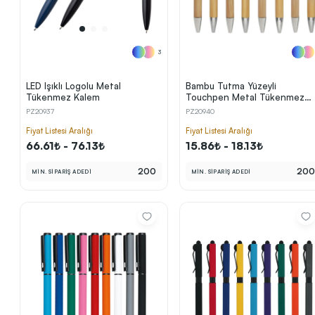
3
LED Işıklı Logolu Metal
Bambu Tutma Yüzeyli
Tükenmez Kalem
Touchpen Metal Tükenmez
Kalem
PZ20937
PZ20940
Fiyat Listesi Aralığı
Fiyat Listesi Aralığı
66.61₺ - 76.13₺
15.86₺ - 18.13₺
200
20
MİN. SİPARİŞ ADEDİ
MİN. SİPARİŞ ADEDİ