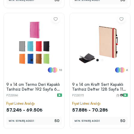
MİN. SİPARİŞ ADEDİ
MİN. SİPARİŞ ADEDİ
10
4
9 x 14 cm Termo Deri Kapaklı
9 x 14 cm Kraft Sert Kapaklı
Tarihsiz Defter 192 Sayfa 60
Tarihsiz Defter 128 Sayfa 110
gr Holmen Krem Çizgili
gr Siyah Çizgisiz Kalem Takma
PZ22066
PZ22073
(1) 📷
Lastikli Kalem Tutuculu
Yerli
Fiyat Listesi Aralığı
Fiyat Listesi Aralığı
57.24₺ - 69.50₺
57.88₺ - 70.28₺
50
50
MİN. SİPARİŞ ADEDİ
MİN. SİPARİŞ ADEDİ