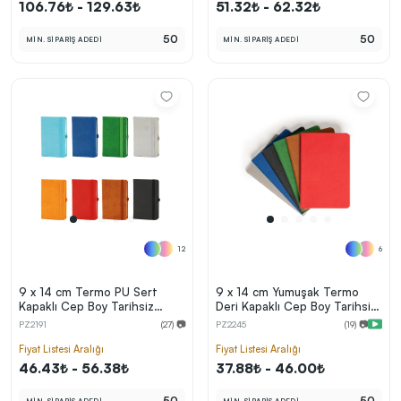
106.76₺ - 129.63₺
51.32₺ - 62.32₺
50
50
MİN. SİPARİŞ ADEDİ
MİN. SİPARİŞ ADEDİ
12
6
9 x 14 cm Termo PU Sert
9 x 14 cm Yumuşak Termo
Kapaklı Cep Boy Tarihsiz
Deri Kapaklı Cep Boy Tarihsiz
Defter 160 Sayfa 60 gr
Defter 80 Sayfa 80 gr Ivory
PZ2191
(27) 📷
PZ2245
(19) 📷
Holmen Krem İç Kağıt Çizgili
Krem Çizgili
Lastikli Kalem Tutuculu
Fiyat Listesi Aralığı
Fiyat Listesi Aralığı
Ekonomik Model
46.43₺ - 56.38₺
37.88₺ - 46.00₺
50
50