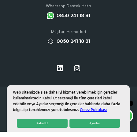
Whatsapp Destek Hattı
0850 241 18 81
Müşteri Hizmetleri
0850 241 18 81
Web sitemizde size daha iyi hizmet verebilmek için çerezler
kullanılmaktadır. Kabul Et seçeneği ile tüm çerezleri kabul
Hakkımızda
Gizlilik ve Çerez Politikası
edebilir veya Ayarlar seçeneği ile çerezler hakkında daha fazla
DESTEK HATTI
Kişisel Verilerin Korunması
bilgi alıp tercihlerinizi yönetebilirsiniz.
Çerez Politikası
PROMOZONE
© 2026,
. TÜM HAKLARI SAKLIDIR.
Kabul Et
Ayarlar