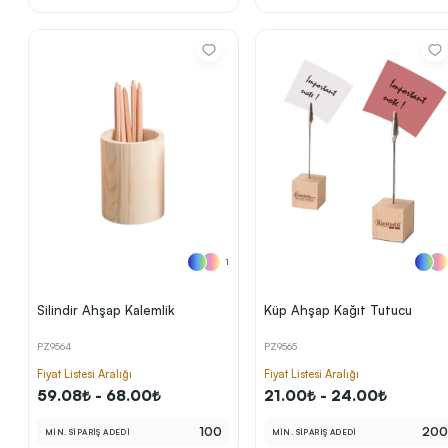
1
Silindir Ahşap Kalemlik
Küp Ahşap Kağıt Tutucu
PZ9564
PZ9565
Fiyat Listesi Aralığı
Fiyat Listesi Aralığı
59.08₺ - 68.00₺
21.00₺ - 24.00₺
100
20
MİN. SİPARİŞ ADEDİ
MİN. SİPARİŞ ADEDİ