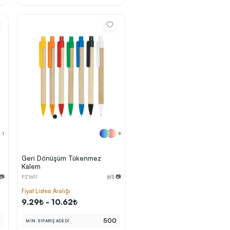
1
8
Geri Dönüşüm Tükenmez
Kalem
 📷
PZ1651
(61) 📷
Fiyat Listesi Aralığı
9.29₺ - 10.62₺
0
500
MİN. SİPARİŞ ADEDİ