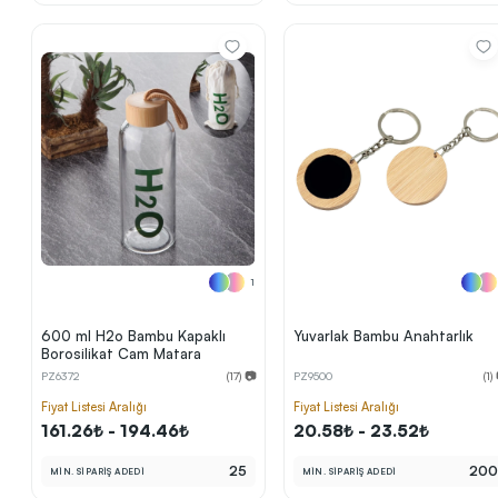
1
600 ml H2o Bambu Kapaklı
Yuvarlak Bambu Anahtarlık
Borosilikat Cam Matara
PZ6372
(17) 📷
PZ9500
(1)
Fiyat Listesi Aralığı
Fiyat Listesi Aralığı
161.26₺ - 194.46₺
20.58₺ - 23.52₺
25
20
MİN. SİPARİŞ ADEDİ
MİN. SİPARİŞ ADEDİ