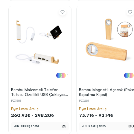
1
Bambu Malzemeli Telefon
Bambu Magnetli Açacak (Pake
Tutucu Özellikli USB Çoklayıcı
Kapatma Klipsi)
Hub (1×USB‑C + 2×USB 2.0,
PZ9383
PZ9265
Geri Dönüştürülmüş Gövde)
Fiyat Listesi Aralığı
Fiyat Listesi Aralığı
260.93₺ - 298.20₺
73.71₺ - 92.14₺
25
10
MİN. SİPARİŞ ADEDİ
MİN. SİPARİŞ ADEDİ