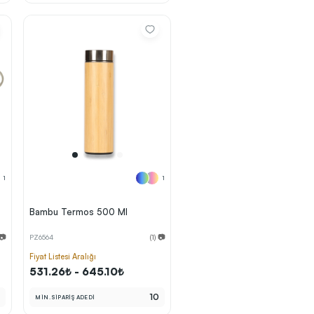
1
1
Bambu Termos 500 Ml
 📷
PZ6564
(1) 📷
Fiyat Listesi Aralığı
531.26₺ - 645.10₺
0
10
MİN. SİPARİŞ ADEDİ