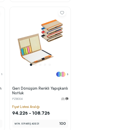
1
5
m
Geri Dönüşüm Renkli Yapışkanlı
Notluk
PZ8004
(3) 📷
Fiyat Listesi Aralığı
94.22₺ - 108.72₺
0
100
MİN. SİPARİŞ ADEDİ