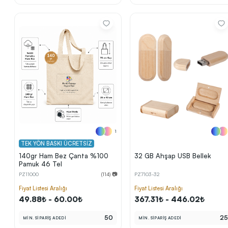
1
TEK YÖN BASKI ÜCRETSİZ
140gr Ham Bez Çanta %100
32 GB Ahşap USB Bellek
Pamuk 46 Tel
PZ11000
(114) 📷
PZ7103-32
Fiyat Listesi Aralığı
Fiyat Listesi Aralığı
49.88₺ - 60.00₺
367.31₺ - 446.02₺
50
2
MİN. SİPARİŞ ADEDİ
MİN. SİPARİŞ ADEDİ