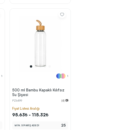
1
1
500 ml Bambu Kapaklı Kılıfsız
Su Şişesi
PZ6499
(4) 📷
Fiyat Listesi Aralığı
95.63₺ - 115.32₺
0
25
MİN. SİPARİŞ ADEDİ