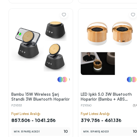
1
Bambu 15W Wireless Şarj
LED Işıklı 5.0 3W Bluetooth
Standlı 3W Bluetooth Hoparlör
Hoparlör (Bambu + ABS
Gövde, PU Deri Askılı)
PZ9353
PZ9360
(1)
Fiyat Listesi Aralığı
Fiyat Listesi Aralığı
857.50₺ - 1041.25₺
379.75₺ - 461.13₺
10
1
MİN. SİPARİŞ ADEDİ
MİN. SİPARİŞ ADEDİ