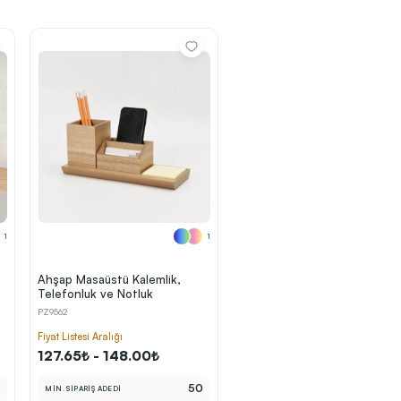
1
1
Ahşap Masaüstü Kalemlik,
Telefonluk ve Notluk
PZ9562
Fiyat Listesi Aralığı
127.65₺ - 148.00₺
0
50
MİN. SİPARİŞ ADEDİ