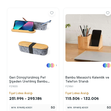
Sonraki Adıma İlerle
1
Geri Dönüştürülmüş Pet
Bambu Masaüstü Kalemlik ve
Şişeden Üretilmiş Bambu
Telefon Standı
Kapaklı Kalemlik ve Telefon
PZ9535
PZ9561
Standı
Fiyat Listesi Aralığı
Fiyat Listesi Aralığı
251.99₺ - 295.18₺
115.50₺ - 132.00₺
50
5
MİN. SİPARİŞ ADEDİ
MİN. SİPARİŞ ADEDİ