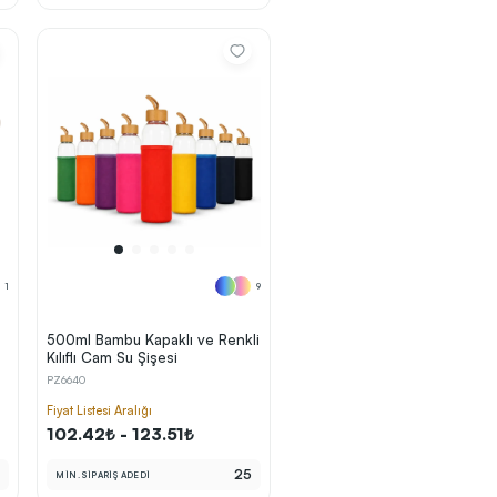
1
9
500ml Bambu Kapaklı ve Renkli
Kılıflı Cam Su Şişesi
PZ6640
Fiyat Listesi Aralığı
102.42₺ - 123.51₺
5
25
MİN. SİPARİŞ ADEDİ