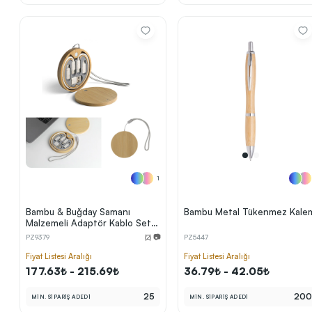
1
Bambu & Buğday Samanı
Bambu Metal Tükenmez Kale
Malzemeli Adaptör Kablo Seti
(USB‑C Ana Kablo + 3
PZ9379
(2) 📷
PZ5447
Adaptör)
Fiyat Listesi Aralığı
Fiyat Listesi Aralığı
177.63₺ - 215.69₺
36.79₺ - 42.05₺
25
20
MİN. SİPARİŞ ADEDİ
MİN. SİPARİŞ ADEDİ