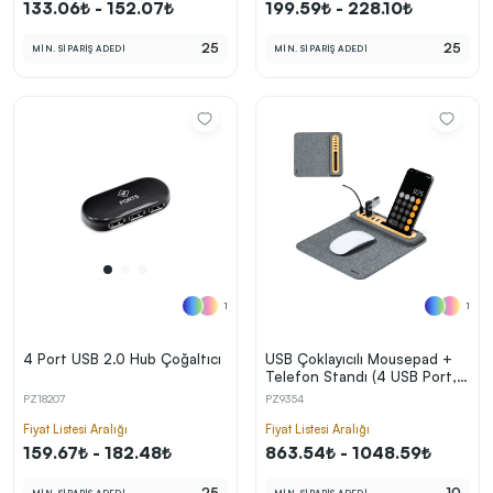
133.06₺ - 152.07₺
199.59₺ - 228.10₺
25
25
MİN. SİPARİŞ ADEDİ
MİN. SİPARİŞ ADEDİ
1
1
4 Port USB 2.0 Hub Çoğaltıcı
USB Çoklayıcılı Mousepad +
Telefon Standı (4 USB Port,
Type-C Bağlantı, Bambu &
PZ18207
PZ9354
RPET)
Fiyat Listesi Aralığı
Fiyat Listesi Aralığı
159.67₺ - 182.48₺
863.54₺ - 1048.59₺
25
10