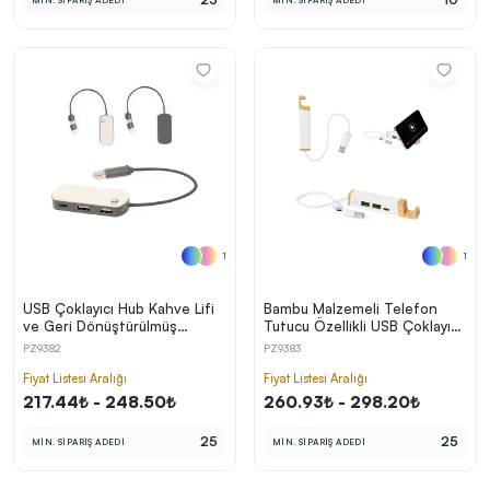
MİN. SİPARİŞ ADEDİ
MİN. SİPARİŞ ADEDİ
1
1
USB Çoklayıcı Hub Kahve Lifi
Bambu Malzemeli Telefon
ve Geri Dönüştürülmüş
Tutucu Özellikli USB Çoklayıcı
Pamuktan Üretilmiştir
Hub (1×USB‑C + 2×USB 2.0,
PZ9382
PZ9383
(1×USB‑C + 2×USB 2.0)
Geri Dönüştürülmüş Gövde)
Fiyat Listesi Aralığı
Fiyat Listesi Aralığı
217.44₺ - 248.50₺
260.93₺ - 298.20₺
25
25
MİN. SİPARİŞ ADEDİ
MİN. SİPARİŞ ADEDİ