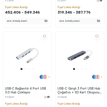
PZ18199
PZ18197
(1) 📷
kolayca belirleyebilirsin.
Fiyat Listesi Aralığı
Fiyat Listesi Aralığı
452.40₺ - 549.34₺
319.34₺ - 387.77₺
10
10
MİN. SİPARİŞ ADEDİ
MİN. SİPARİŞ ADEDİ
En Uygun Fiyatlarla
Teklif Al!
3
Markan için hayal ettiğin ürünü, en uygun fiyatlarla
Promozone’da bulduktan sonra, uzman ekibimiz
sadece sitemiz üzerinden teklif almanı bekliyor.
Sonraki Adıma İlerle
1
1
USB‑C Bağlantılı 4 Port USB
USB-C Girişli 3 Port USB Hub
3.0 Hub Çoklayıcı
Çoğaltıcı + SD Kart Okuyucu
(Alüminyum Gövde)
PZ18209
(1) 📷
PZ18208
Fiyat Listesi Aralığı
Fiyat Listesi Aralığı