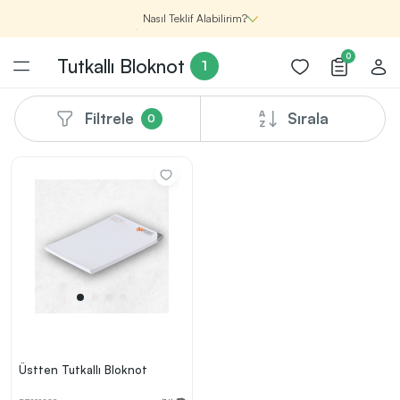
Nasıl Teklif Alabilirim?
0
Tutkallı Bloknot
1
Filtrele
Sırala
0
Şirketin için İhtiyacın Olan
Promosyon Ürünlerini Bul!
1
Şirketin için ihtiyacın olan farklı kategorilerde
binlerce kaliteli ve yenilikçi ürünü, seçkin marka ve
üretici firma garantisi ile Promozone’da
keşfedebilirsin.
Renk, Baskı ve Adet
Seçimini Yap!
2
Promosyon ürününü özelleştirmek için renk, baskı
Üstten Tutkallı Bloknot
yönü ve adet gibi detayları seçerek, teklif adımına
geçmeden önce tüm tercihlerine uygun seçenekleri