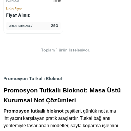
PZ191002
(16) 📷
kolayca belirleyebilirsin.
Ürün Fiyatı
Fiyat Alınız
250
MİN. SİPARİŞ ADEDİ
En Uygun Fiyatlarla
Teklif Al!
3
Markan için hayal ettiğin ürünü, en uygun fiyatlarla
Toplam
1
ürün listeleniyor.
Promozone’da bulduktan sonra, uzman ekibimiz
sadece sitemiz üzerinden teklif almanı bekliyor.
Promosyon Tutkallı Bloknot
Sonraki Adıma İlerle
Promosyon Tutkallı Bloknot: Masa Üstü
Kurumsal Not Çözümleri
Promosyon tutkallı bloknot
çeşitleri, günlük not alma
ihtiyacını karşılayan pratik araçlardır. Tutkal bağlantı
yöntemiyle tasarlanan modeller, sayfa koparma işlemini