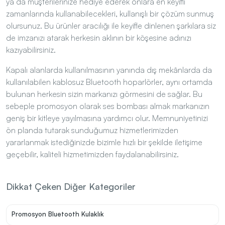
edebilir veya Ayarlar seçeneği ile çerezler hakkında daha fazla
DESTEK HATTI
zamanlarında kullanabilecekleri, kullanışlı bir çözüm sunmuş
bilgi alıp tercihlerinizi yönetebilirsiniz.
Çerez Politikası
olursunuz. Bu ürünler aracılığı ile keyifle dinlenen şarkılara siz
de imzanızı atarak herkesin aklının bir köşesine adınızı
Kabul Et
Ayarlar
kazıyabilirsiniz.
Kapalı alanlarda kullanılmasının yanında dış mekânlarda da
kullanılabilen kablosuz Bluetooth hoparlörler, aynı ortamda
bulunan herkesin sizin markanızı görmesini de sağlar. Bu
sebeple promosyon olarak ses bombası almak markanızın
geniş bir kitleye yayılmasına yardımcı olur. Memnuniyetinizi
ön planda tutarak sunduğumuz hizmetlerimizden
yararlanmak istediğinizde bizimle hızlı bir şekilde iletişime
geçebilir, kaliteli hizmetimizden faydalanabilirsiniz.
Dikkat Çeken Diğer Kategoriler
n
Promosyon Bluetooth Kulaklık
o