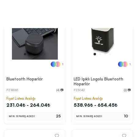
1
1
Bluetooth Hoparlör
LED Işıklı Logolu Bluetooth
Hoparlör
PZ18065
(4) 📷
PZ3042
(2) 📷
Fiyat Listesi Aralığı
Fiyat Listesi Aralığı
231.04₺ - 264.04₺
538.96₺ - 654.45₺
25
10
MİN. SİPARİŞ ADEDİ
MİN. SİPARİŞ ADEDİ