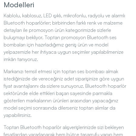
Kablolu, kablosuz, LED ışıklı, mikrofonlu, radyolu ve alarmlı
Bluetooth hoparlörler; birbirinden farklı renk ve malzeme
detayları ile promosyon ürün kategorimizde sizlerle
buluşmayı bekliyor. Toptan promosyon Bluetooth ses
bombaları için hazırladığımız geniş ürün ve model
yelpazemizle her ihtiyaca uygun seçimler yapılabilmenize
imkân tanıyoruz.
Markanızı temsil etmesi için toptan ses bombası almak
istediğinizde de vereceğiniz adet siparişinize göre uygun
fiyat avantajlarını da sizlere sunuyoruz. Bluetooth hoparlör
sektöründe elde ettikleri başarı sayesinde parmakla
gösterilen markalarının ürünleri arasından yapacağınız
model seçimi sonrasında dilerseniz toptan alımlar da
yapabilirsiniz.
Toptan Bluetooth hoparlör alışverişlerinizde sizi bekleyen
fırsatlardan yararlanarak hem bütçe tasarrufu yapıp hem
adınızı en iyi şekilde duyuracak, kaliteli Bluetooth hoparlör