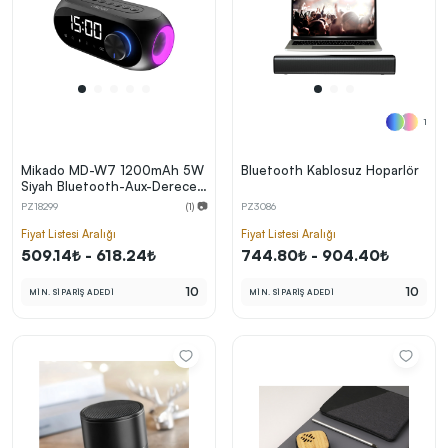
1
Mikado MD-W7 1200mAh 5W
Bluetooth Kablosuz Hoparlör
Siyah Bluetooth-Aux-Derece-
Usb-FM Double Alarmlı Saat
PZ18299
(1) 📷
PZ3086
Speaker Hoparlör
Fiyat Listesi Aralığı
Fiyat Listesi Aralığı
509.14₺ - 618.24₺
744.80₺ - 904.40₺
10
10
MİN. SİPARİŞ ADEDİ
MİN. SİPARİŞ ADEDİ