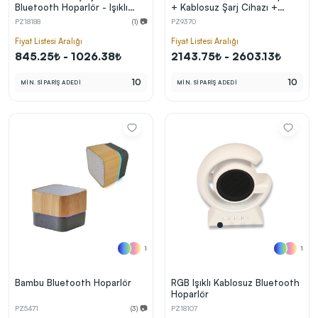
Logo
Alarm + Lamba + Telefon
PZ18188
(1) 📷
PZ9370
Standı (15W Hızlı Şarj)
Fiyat Listesi Aralığı
Fiyat Listesi Aralığı
845.25₺ - 1026.38₺
2143.75₺ - 2603.13₺
10
10
MİN. SİPARİŞ ADEDİ
MİN. SİPARİŞ ADEDİ
1
1
Bambu Bluetooth Hoparlör
RGB Işıklı Kablosuz Bluetooth
Hoparlör
PZ5471
(3) 📷
PZ18107
Fiyat Listesi Aralığı
Fiyat Listesi Aralığı