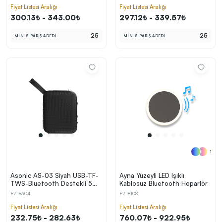
300.13₺ - 343.00₺
297.12₺ - 339.57₺
25
25
MİN. SİPARİŞ ADEDİ
MİN. SİPARİŞ ADEDİ
1
Asonic AS-03 Siyah USB-TF-
Ayna Yüzeyli LED Işıklı
TWS-Bluetooth Destekli 5W
Kablosuz Bluetooth Hoparlör
1200mAh Type-C Speaker
PZ18304
PZ18108
Fiyat Listesi Aralığı
Fiyat Listesi Aralığı
232.75₺ - 282.63₺
760.07₺ - 922.95₺