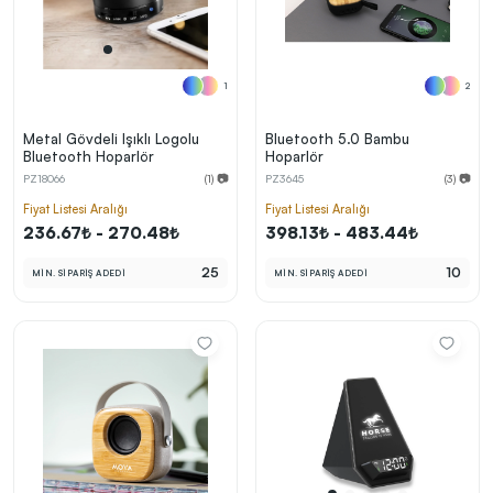
1
2
Metal Gövdeli Işıklı Logolu
Bluetooth 5.0 Bambu
Bluetooth Hoparlör
Hoparlör
PZ18066
(1) 📷
PZ3645
(3) 📷
Fiyat Listesi Aralığı
Fiyat Listesi Aralığı
236.67₺ - 270.48₺
398.13₺ - 483.44₺
25
10
MİN. SİPARİŞ ADEDİ
MİN. SİPARİŞ ADEDİ