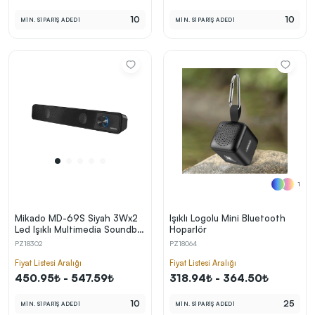
10
10
MİN. SİPARİŞ ADEDİ
MİN. SİPARİŞ ADEDİ
1
Mikado MD-69S Siyah 3Wx2
Işıklı Logolu Mini Bluetooth
Led Işıklı Multimedia Soundbar
Hoparlör
Speaker Hoparlör
PZ18302
PZ18064
Fiyat Listesi Aralığı
Fiyat Listesi Aralığı
450.95₺ - 547.59₺
318.94₺ - 364.50₺
10
25
MİN. SİPARİŞ ADEDİ
MİN. SİPARİŞ ADEDİ