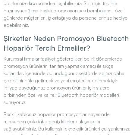
hazırlayacağımız baskılı promosyon ses bombalarını; özel
günlerde müşterileri, iş ortağı ya da personellerinize hediye
edebilirsiniz.
Şirketler Neden Promosyon Bluetooth
Hoparlör Tercih Etmeliler?
Kurumsal firmalar faaliyet gösterdikleri belirli dönemlerde
promosyon ürünlerini tanıtım yapmak amacı ile sıkça
kullanırlar. İçerisinde bulunduğunuz sektörde adınızı daha
çok bilinir hâle getirmek ve yeni müşteriler edinmek için
ihtiyaç duyduğunuz promosyon ürünler için sizlere
birbirinden özel ve kaliteli Bluetooth hoparlör modelleri
sunuyoruz.
Baskılı kablosuz hoparlör promosyonları sayesinde
markanızın çok daha geniş kitlelere ulaşmasını
sağlayabilirsiniz. Bu kullanışlı teknolojik ürünleri çalışanlarınıza
Web sitemizde size daha iyi hizmet verebilmek için çerezler
ya da müşterilerinize hediye ederek onlara en keyifli
kullanılmaktadır. Kabul Et seçeneği ile tüm çerezleri kabul