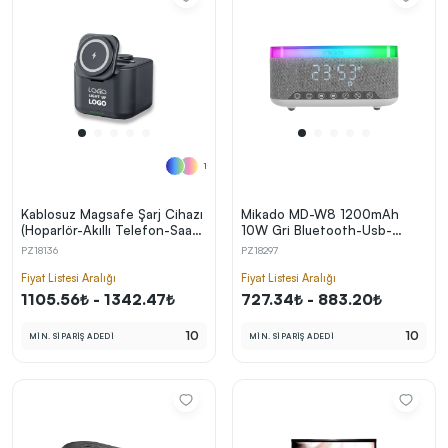
1
Kablosuz Magsafe Şarj Cihazı
Mikado MD-W8 1200mAh
(Hoparlör-Akıllı Telefon-Saat-
10W Gri Bluetooth-Usb-
Kulaklık) 22.5W Hızlı Şarj
Kablosuz Şarj RGB-Gece
PZ18136
PZ18297
Lambası Özellikli Alarmlı Saat
Speaker Hoparlör
Fiyat Listesi Aralığı
Fiyat Listesi Aralığı
1105.56₺ - 1342.47₺
727.34₺ - 883.20₺
10
10
MİN. SİPARİŞ ADEDİ
MİN. SİPARİŞ ADEDİ