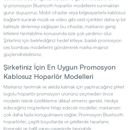
gurur duyuyoruz. Mobil cihazlar veya bilgisayarlarla kablosuz
bağlantı kurarak müzik ve video gibi sesli içerikleri daha iyi bir
kaliteyle dinlemeyi sağlayan bu cihazlar, markanızı geniş
kitlelere tanıtabilme konusunda size çok yardımcı olur.
Şirketiniz için belirlediğiniz hedef kitleye, baskılı promosyon
ses bombası modellerini göndererek marka imajınızı
güçlendirebilirsiniz.
Şirketiniz İçin En Uygun Promosyon
Kablosuz Hoparlör Modelleri
Markanızı tanıtmak ve akılda kalmak için yaptıracağınız şirket
logolu hoparlör promosyon ürününü seçmeden önce
modelin teknik özelliklerine dikkat etmeniz gerekir. Hediye
edeceğiniz müşterilere hitap edecek modeller, markanızın
çok daha fazla konuşulmasını sağlar. Promosyon Bluetooth
hoparlörler, çeşitli boyutlarda ve şekillerde tasarlanır.
Kompakt ve hafif yapısı sayesinde taşınabilir
modellerden daha büyük ve güçlü özelliklere sahip ürünlere