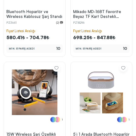
Bluetooth Hoparlör ve
Mikado MD-16BT Favorite
Wireless Kablosuz Şarj Standı
Beyaz TF Kart Destekli
Bluetooth Wireless Karaoke
PZ3641
(2) 📷
PZ18296
Mikrofonlu 1200mAh
Taşınabilir Speaker Hoparlör
Fiyat Listesi Aralığı
Fiyat Listesi Aralığı
580.41₺ - 704.78₺
698.25₺ - 847.88₺
10
10
MİN. SİPARİŞ ADEDİ
MİN. SİPARİŞ ADEDİ
1
1
15W Wireless Şarj Özellikli
5’i 1 Arada Bluetooth Hoparlör
Bluetooth Hoparlör - Işıklı
+ Kablosuz Şarj Cihazı +