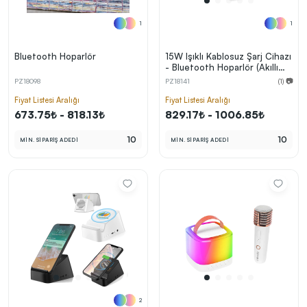
1
1
Bluetooth Hoparlör
15W Işıklı Kablosuz Şarj Cihazı
- Bluetooth Hoparlör (Akıllı
Saat ve Alarm Özellikli)
PZ18098
PZ18141
(1) 📷
Fiyat Listesi Aralığı
Fiyat Listesi Aralığı
673.75₺ - 818.13₺
829.17₺ - 1006.85₺
10
10
MİN. SİPARİŞ ADEDİ
MİN. SİPARİŞ ADEDİ
2