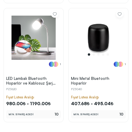
1
1
LED Lambalı Bluetooth
Mini Metal Bluetooth
Hoparlör ve Kablosuz Şarj
Hoparlör
Cihazı (3 Renkli Işık, Mikro
PZ3620
PZ3040
USB Şarj Kablolu)
Fiyat Listesi Aralığı
Fiyat Listesi Aralığı
980.00₺ - 1190.00₺
407.68₺ - 495.04₺
10
10
MİN. SİPARİŞ ADEDİ
MİN. SİPARİŞ ADEDİ