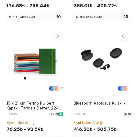
176.58₺ - 235.44₺
355.01₺ - 405.72₺
10
25
MİN. SİPARİŞ ADEDİ
MİN. SİPARİŞ ADEDİ
11
1
13 x 21 cm Termo PU Sert
Bluetooth Kablosuz Kulaklık
Kapaklı Tarihsiz Defter, 224
Sayfa, 70 gr Ivory Krem
PZ2130
(33) 📷
PZ18154
(1) 📷
Çizgili İç Kağıt, Esnek Kapak
Lastikli, Kalem Tutuculu
Fiyat Listesi Aralığı
Fiyat Listesi Aralığı
76.25₺ - 92.59₺
416.50₺ - 505.75₺