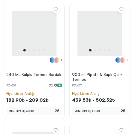
7
1
240 ML Kulplu Termos Bardak
900 ml Pipetli & Saplı Çelik
Termos
PZ6251
(72) 📷
PZ6617
Fiyat Listesi Aralığı
Fiyat Listesi Aralığı
182.90₺ - 209.02₺
439.53₺ - 502.32₺
25
25
MİN. SİPARİŞ ADEDİ
MİN. SİPARİŞ ADEDİ