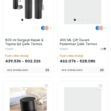
1
1
800 ml Süzgeçli Kapak &
400 ML Çift Duvarlı
Taşıma İpli Çelik Termos
Paslanmaz Çelik Termos
PZ6619
PZ6615
(1) 📷
Fiyat Listesi Aralığı
Fiyat Listesi Aralığı
439.53₺ - 502.32₺
462.07₺ - 528.08₺
25
25
MİN. SİPARİŞ ADEDİ
MİN. SİPARİŞ ADEDİ