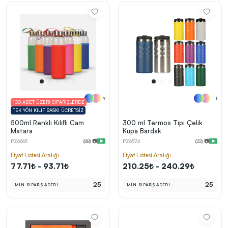
kolayca belirleyebilirsin.
En Uygun Fiyatlarla
Teklif Al!
3
Markan için hayal ettiğin ürünü, en uygun fiyatlarla
Promozone’da bulduktan sonra, uzman ekibimiz
sadece sitemiz üzerinden teklif almanı bekliyor.
9
11
100 ADET ÜZERİ SİPARİŞLERDE
TEK YÖN KILIF BASKI ÜCRETSİZ
500ml Renkli Kılıflı Cam
300 ml Termos Tipi Çelik
Matara
Kupa Bardak
Sonraki Adıma İlerle
PZ6565
(88) 📷
PZ6574
(22) 📷
Fiyat Listesi Aralığı
Fiyat Listesi Aralığı
77.71₺ - 93.71₺
210.25₺ - 240.29₺
25
25
MİN. SİPARİŞ ADEDİ
MİN. SİPARİŞ ADEDİ