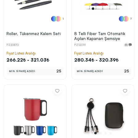
1
7
Roller, Tükenmez Kalem Seti
8 Telli Fiber Tam Otomatik
Açılan Kapanan Şemsiye
PZ20870
PZ12019
(8) 📷
Fiyat Listesi Aralığı
Fiyat Listesi Aralığı
266.22₺ - 321.03₺
280.34₺ - 320.39₺
25
25
MİN. SİPARİŞ ADEDİ
MİN. SİPARİŞ ADEDİ