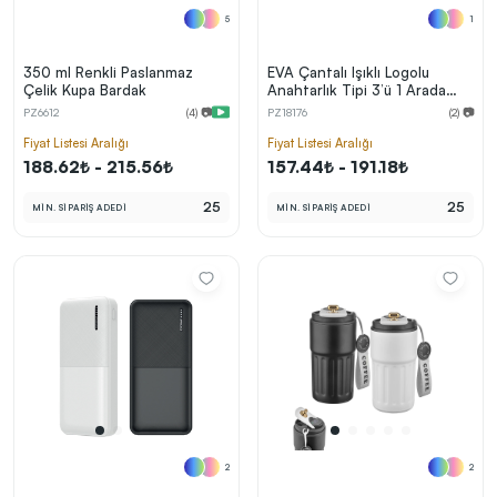
5
1
350 ml Renkli Paslanmaz
EVA Çantalı Işıklı Logolu
Çelik Kupa Bardak
Anahtarlık Tipi 3’ü 1 Arada
Promosyon Şarj Kablosu
PZ6612
(4) 📷
PZ18176
(2) 📷
(USB-C, Lightning, Micro USB)
Fiyat Listesi Aralığı
Fiyat Listesi Aralığı
188.62₺ - 215.56₺
157.44₺ - 191.18₺
25
25
MİN. SİPARİŞ ADEDİ
MİN. SİPARİŞ ADEDİ
2
2