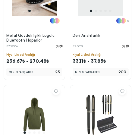
1
5
Metal Gövdeli Işıklı Logolu
Deri Anahtarlık
Bluetooth Hoparlör
PZ18066
(1) 📷
PZ4029
(9) 📷
Fiyat Listesi Aralığı
Fiyat Listesi Aralığı
236.67₺ - 270.48₺
33.11₺ - 37.85₺
25
200
MİN. SİPARİŞ ADEDİ
MİN. SİPARİŞ ADEDİ