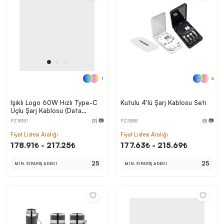
1
2
Işıklı Logo 60W Hızlı Type-C
Kutulu 4'lü Şarj Kablosu Seti
Uçlu Şarj Kablosu (Data
Transferli)
PZ18181
(3) 📷
PZ3858
(8) 📷
Fiyat Listesi Aralığı
Fiyat Listesi Aralığı
178.91₺ - 217.25₺
177.63₺ - 215.69₺
25
25
MİN. SİPARİŞ ADEDİ
MİN. SİPARİŞ ADEDİ