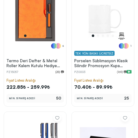
6
1
TEK YÖN BASKI ÜCRETSİZ
Termo Deri Defter & Metal
Porselen Süblimasyon Klasik
Roller Kalem Kutulu Hediye
Silindir Promosyon Kupa
Seti
Bardak - Kutulu
PZ15057
(28) 📷
PZ0003
(169) 📷
Fiyat Listesi Aralığı
Fiyat Listesi Aralığı
222.85₺ - 259.99₺
70.40₺ - 89.99₺
50
25
MİN. SİPARİŞ ADEDİ
MİN. SİPARİŞ ADEDİ