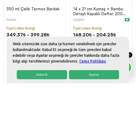
350 ml Çelik Termos Bardak
14 x 21 cm Kumaş + Bambu
Detaylı Kapaklı Defter 200
Sayfa 80 gr Ivory Krem Çizgili
PZ6616
PZ22101
İç Kağıt Bambu Ayraç Tokalı
Fiyat Listesi Aralığı
Fiyat Listesi Aralığı
349.37₺ - 399.28₺
168.20₺ - 204.25₺
Web sitemizde size daha iyi hizmet verebilmek için çerezler
25
50
MİN. SİPARİŞ ADEDİ
MİN. SİPARİŞ ADEDİ
kullanılmaktadır. Kabul Et seçeneği ile tüm çerezleri kabul
edebilir veya Ayarlar seçeneği ile çerezler hakkında daha fazla
DESTEK HATTI
bilgi alıp tercihlerinizi yönetebilirsiniz.
Çerez Politikası
Kabul Et
Ayarlar
6
11
Ahşap Saplı 8 Panel Fiber
14,5 x 21 cm Termo Deri PU