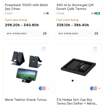
Powerbank 10000 mAh Mobil
440 ml Isı Göstergeli Çift
Şarj Cihazı
Duvarlı Çelik Termos
PZ5537
(7) 📷
PZ6618
(5) 📷
Fiyat Listesi Aralığı
Fiyat Listesi Aralığı
298.20₺ - 340.80₺
338.10₺ - 386.40₺
25
25
MİN. SİPARİŞ ADEDİ
MİN. SİPARİŞ ADEDİ
1
4
Metal Telefon Standı Tutucu
3’lü Hediye Seti Cep Boy
Termo Deri Defter + Metal