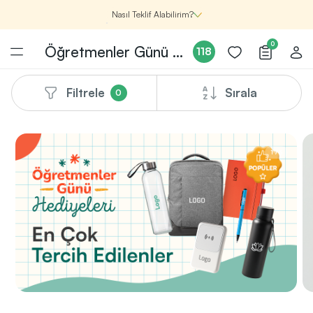
Nasıl Teklif Alabilirim?
0
Öğretmenler Günü Hediyeleri
118
Filtrele
Sırala
0
Şirketin için İhtiyacın Olan
Promosyon Ürünlerini Bul!
1
Şirketin için ihtiyacın olan farklı kategorilerde
1
/
5
binlerce kaliteli ve yenilikçi ürünü, seçkin marka ve
üretici firma garantisi ile Promozone’da
keşfedebilirsin.
Renk, Baskı ve Adet
Seçimini Yap!
2
Promosyon ürününü özelleştirmek için renk, baskı
yönü ve adet gibi detayları seçerek, teklif adımına
geçmeden önce tüm tercihlerine uygun seçenekleri