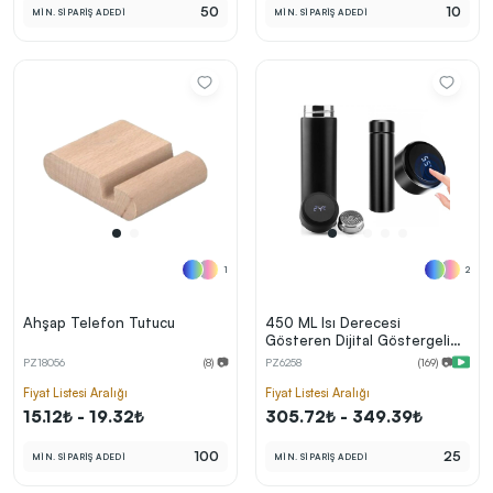
50
10
MİN. SİPARİŞ ADEDİ
MİN. SİPARİŞ ADEDİ
1
2
Ahşap Telefon Tutucu
450 ML Isı Derecesi
Gösteren Dijital Göstergeli
Çelik Termos
PZ18056
(8) 📷
PZ6258
(169) 📷
Fiyat Listesi Aralığı
Fiyat Listesi Aralığı
15.12₺ - 19.32₺
305.72₺ - 349.39₺
100
25
MİN. SİPARİŞ ADEDİ
MİN. SİPARİŞ ADEDİ