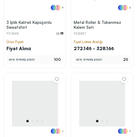
9
3
3 İplik Kaliteli Kapüşonlu
Metal Roller & Tükenmez
Sweatshirt
Kalem Seti
PZ14005
(4) 📷
PZ20537
Ürün Fiyatı
Fiyat Listesi Aralığı
Fiyat Alınız
272.14₺ - 328.16₺
100
25
MİN. SİPARİŞ ADEDİ
MİN. SİPARİŞ ADEDİ
1
1