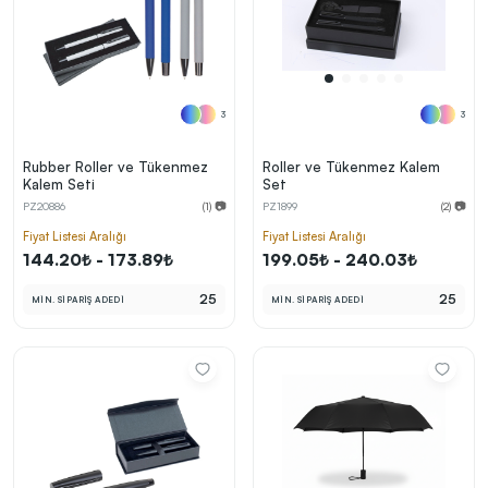
3
3
Rubber Roller ve Tükenmez
Roller ve Tükenmez Kalem
Kalem Seti
Set
PZ20886
(1) 📷
PZ1899
(2) 📷
Fiyat Listesi Aralığı
Fiyat Listesi Aralığı
144.20₺ - 173.89₺
199.05₺ - 240.03₺
25
25
MİN. SİPARİŞ ADEDİ
MİN. SİPARİŞ ADEDİ