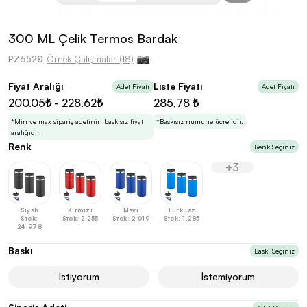
kolayca belirleyebilirsin.
300 ML Çelik Termos Bardak
PZ6520
Örnek Çalışmalar (18)
Fiyat Aralığı
Liste Fiyatı
Adet Fiyatı
Adet Fiyatı
En Uygun Fiyatlarla
Teklif Al!
200.05₺ - 228.62₺
285,78 ₺
3
Markan için hayal ettiğin ürünü, en uygun fiyatlarla
Promozone’da bulduktan sonra, uzman ekibimiz
*Min ve max sipariş adetinin baskısız fiyat
*Baskısız numune ücretidir.
sadece sitemiz üzerinden teklif almanı bekliyor.
aralığıdır.
Renk
Renk Seçiniz
+3
Sonraki Adıma İlerle
Siyah
Kırmızı
Mavi
Turkuaz
Stok:
Stok: 2.255
Stok: 2.019
Stok: 1.285
24.978
Baskı
Baskı Seçiniz
İstiyorum
İstemiyorum