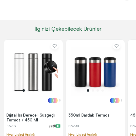
İlginizi Çekebilecek Ürünler
3
3
Dijital Isı Dereceli Süzgeçli
350ml Bardak Termos
45
Termos / 450 Ml
PZ6519
(6) 📷
PZ6648
PZ6
Fiyat Listesi Aralığı
Fiyat Listesi Aralığı
Fiya