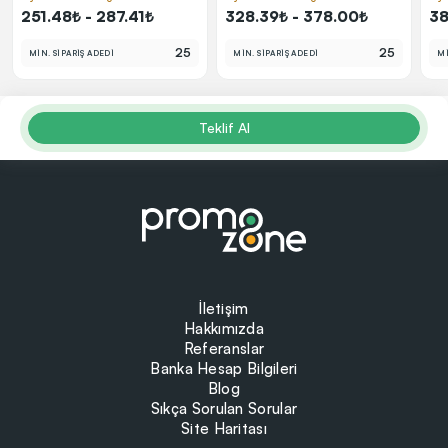
251.48₺ - 287.41₺
328.39₺ - 378.00₺
38
25
25
MİN. SİPARİŞ ADEDİ
MİN. SİPARİŞ ADEDİ
Mİ
Teklif Al
İletişim
Hakkımızda
Referanslar
Banka Hesap Bilgileri
Blog
Sıkça Sorulan Sorular
Site Haritası