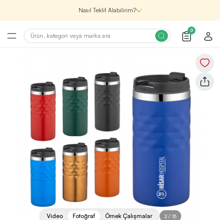
Nasıl Teklif Alabilirim?
0
Şirketin için İhtiyacın Olan
Promosyon Ürünlerini Bul!
1
Şirketin için ihtiyacın olan farklı kategorilerde
binlerce kaliteli ve yenilikçi ürünü, seçkin marka ve
üretici firma garantisi ile Promozone’da
keşfedebilirsin.
Renk, Baskı ve Adet
Seçimini Yap!
2
Promosyon ürününü özelleştirmek için renk, baskı
yönü ve adet gibi detayları seçerek, teklif adımına
geçmeden önce tüm tercihlerine uygun seçenekleri
Video
Fotoğraf
Örnek Çalışmalar
2
/
15