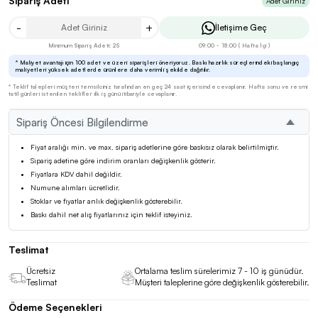
Sipariş Adeti
Adet Giriniz
-
+
İletişime Geç
Minimum Sipariş Adeti: 25
09:00 - 18:00 ( Hafta İçi )
* Maliyet avantajı için 100 adet ve üzeri siparişleri öneriyoruz. Baskı hazırlık süreçlerindeki başlangıç
maliyetleri yüksek adetlerde ürünlere daha verimli şekilde dağıtılır.
* Teklif talepleri müşteri temsilciniz tarafından en geç 24 saat içerisinde cevaplanır. Hafta sonu ve resmi
tatil günleri istenilen teklifler ilk iş günü itibariyle cevaplanır.
Sipariş Öncesi Bilgilendirme
Fiyat aralığı min. ve max. sipariş adetlerine göre baskısız olarak belirtilmiştir.
Sipariş adetine göre indirim oranları değişkenlik gösterir.
Fiyatlara KDV dahil değildir.
Numune alımları ücretlidir.
Stoklar ve fiyatlar anlık değişkenlik gösterebilir.
Baskı dahil net alış fiyatlarınız için teklif isteyiniz.
Teslimat
Ücretsiz
Ortalama teslim sürelerimiz 7 - 10 iş günüdür.
Teslimat
Müşteri taleplerine göre değişkenlik gösterebilir.
Ödeme Seçenekleri