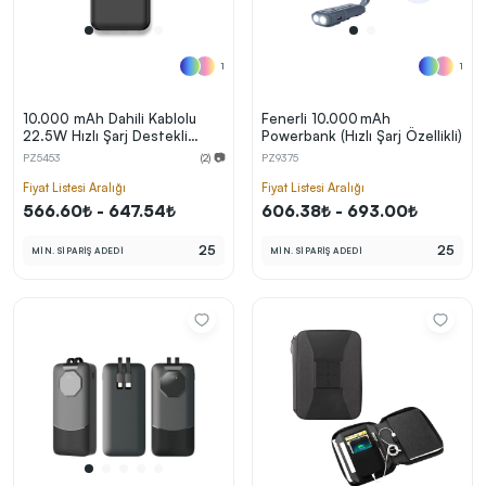
1
1
10.000 mAh Dahili Kablolu
Fenerli 10.000 mAh
22.5W Hızlı Şarj Destekli
Powerbank (Hızlı Şarj Özellikli)
Powerbank
PZ5453
(2) 📷
PZ9375
Fiyat Listesi Aralığı
Fiyat Listesi Aralığı
566.60₺ - 647.54₺
606.38₺ - 693.00₺
25
25
MİN. SİPARİŞ ADEDİ
MİN. SİPARİŞ ADEDİ