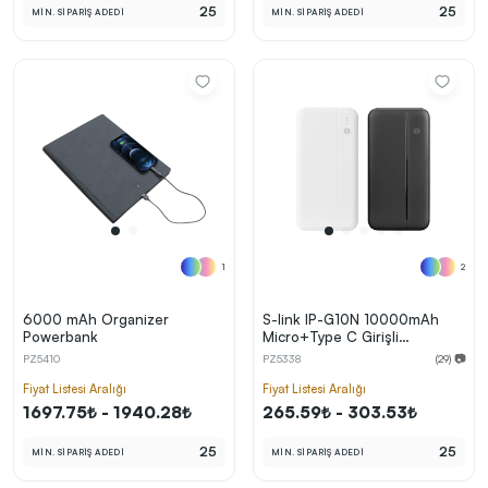
25
25
MİN. SİPARİŞ ADEDİ
MİN. SİPARİŞ ADEDİ
1
2
6000 mAh Organizer
S-link IP-G10N 10000mAh
Powerbank
Micro+Type C Girişli
Powerbank Beyaz Taşınabilir
PZ5410
PZ5338
(29) 📷
Pil Şarj Cihazı
Fiyat Listesi Aralığı
Fiyat Listesi Aralığı
1697.75₺ - 1940.28₺
265.59₺ - 303.53₺
25
25
MİN. SİPARİŞ ADEDİ
MİN. SİPARİŞ ADEDİ