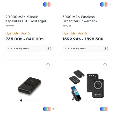
1
2
20.000 mAh Yüksek
5000 mAh Wireless
Kapasiteli LCD Göstergeli
Organizer Powerbank
Powerbank
PZ5573
PZ5422
Fiyat Listesi Aralığı
Fiyat Listesi Aralığı
735.00₺ - 840.00₺
1599.94₺ - 1828.50₺
25
25
MİN. SİPARİŞ ADEDİ
MİN. SİPARİŞ ADEDİ
2
1