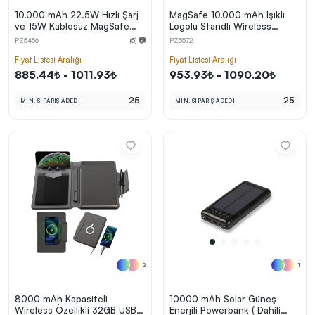
10.000 mAh 22.5W Hızlı Şarj
MagSafe 10.000 mAh Işıklı
ve 15W Kablosuz MagSafe
Logolu Standlı Wireless
Powerbank
Powerbank
PZ5456
(5) 📷
PZ5572
Fiyat Listesi Aralığı
Fiyat Listesi Aralığı
885.44₺ - 1011.93₺
953.93₺ - 1090.20₺
25
25
MİN. SİPARİŞ ADEDİ
MİN. SİPARİŞ ADEDİ
2
1
8000 mAh Kapasiteli
10000 mAh Solar Güneş
Wireless Özellikli 32GB USB
Enerjili Powerbank ( Dahili