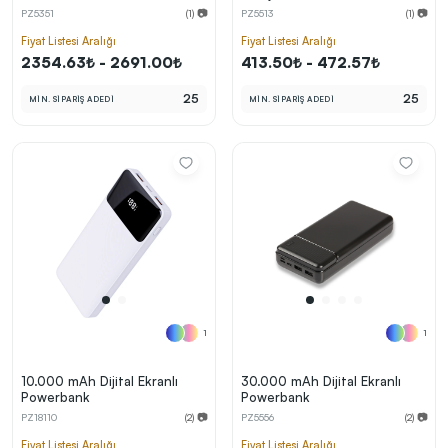
Bellekli Organizer Powerbank
Kablolu)
PZ5351
(1) 📷
PZ5513
(1) 📷
Fiyat Listesi Aralığı
Fiyat Listesi Aralığı
2354.63₺ - 2691.00₺
413.50₺ - 472.57₺
25
25
MİN. SİPARİŞ ADEDİ
MİN. SİPARİŞ ADEDİ
1
1
10.000 mAh Dijital Ekranlı
30.000 mAh Dijital Ekranlı
Powerbank
Powerbank
PZ18110
(2) 📷
PZ5556
(2) 📷
Fiyat Listesi Aralığı
Fiyat Listesi Aralığı