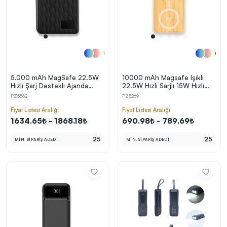
1
1
5.000 mAh MagSafe 22.5W
10000 mAh Magsafe Işıklı
Hızlı Şarj Destekli Ajanda
22.5W Hızlı Sarjlı 15W Hızlı
Powerbank
Wireless Bambu Powerbank
PZ5562
PZ5269
Fiyat Listesi Aralığı
Fiyat Listesi Aralığı
1634.65₺ - 1868.18₺
690.98₺ - 789.69₺
25
25
MİN. SİPARİŞ ADEDİ
MİN. SİPARİŞ ADEDİ