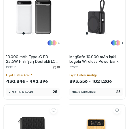
4
1
10.000 mAh Type-C PD
MagSafe 10.000 mAh Işıklı
22.5W Hızlı Şarj Destekli LCD
Logolu Wireless Powerbank
Ekranlı Powerbank
PZ18115
(5) 📷
PZ5571
Fiyat Listesi Aralığı
Fiyat Listesi Aralığı
430.84₺ - 492.39₺
893.55₺ - 1021.20₺
25
25
MİN. SİPARİŞ ADEDİ
MİN. SİPARİŞ ADEDİ