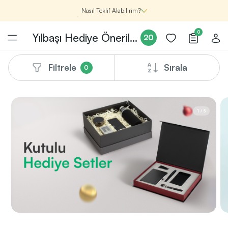
Nasıl Teklif Alabilirim?
0
Yılbaşı Hediye Önerileri
20
Filtrele
Sırala
0
Şirketin için İhtiyacın Olan
Promosyon Ürünlerini Bul!
1
Şirketin için ihtiyacın olan farklı kategorilerde
1
/
5
binlerce kaliteli ve yenilikçi ürünü, seçkin marka ve
üretici firma garantisi ile Promozone’da
keşfedebilirsin.
Renk, Baskı ve Adet
Seçimini Yap!
2
Promosyon ürününü özelleştirmek için renk, baskı
yönü ve adet gibi detayları seçerek, teklif adımına
geçmeden önce tüm tercihlerine uygun seçenekleri