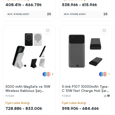
408.41₺ - 466.75₺
538.96₺ - 615.96₺
25
25
MİN. SİPARİŞ ADEDİ
MİN. SİPARİŞ ADEDİ
2
1
5000 mAh MagSafe ve 15W
S-link P107 10000mAh Type-
Wireless Kablosuz Şarj
C 10W Fast Charge Hızlı Şarj
Özellikli Powerbank
Özellikli Led Ekranlı
PZ5465
PZ5503
(2) 📷
Powerbank
Fiyat Listesi Aralığı
Fiyat Listesi Aralığı
728.88₺ - 833.00₺
598.90₺ - 684.46₺