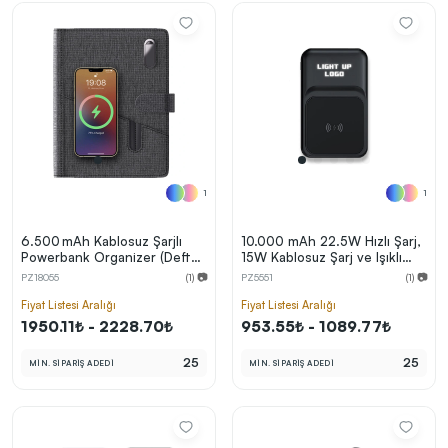
kolayca belirleyebilirsin.
En Uygun Fiyatlarla
Teklif Al!
3
Markan için hayal ettiğin ürünü, en uygun fiyatlarla
Promozone’da bulduktan sonra, uzman ekibimiz
sadece sitemiz üzerinden teklif almanı bekliyor.
1
1
6.500 mAh Kablosuz Şarjlı
10.000 mAh 22.5W Hızlı Şarj,
Powerbank Organizer (Defter
15W Kablosuz Şarj ve Işıklı
+ 16 GB USB Bellek)
Logo Powerbank
Sonraki Adıma İlerle
PZ18055
(1) 📷
PZ5551
(1) 📷
Fiyat Listesi Aralığı
Fiyat Listesi Aralığı
1950.11₺ - 2228.70₺
953.55₺ - 1089.77₺
25
25
MİN. SİPARİŞ ADEDİ
MİN. SİPARİŞ ADEDİ