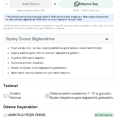
-
+
İletişime Geç
Minimum Sipariş Adeti: 500
09:00 - 18:00 ( Hafta İçi )
* Plastik kalemlerde baskı hazırlık maliyeti 1000 adede kadar değişmez. Birim maliyeti düşürmek
ve fiyat avantajı sağlamak için 1000 adet ve üzeri siparişler tavsiye edilir.
* Teklif talepleri müşteri temsilciniz tarafından en geç 24 saat içerisinde cevaplanır. Hafta sonu ve resmi
tatil günleri istenilen teklifler ilk iş günü itibariyle cevaplanır.
Sipariş Öncesi Bilgilendirme
Fiyat aralığı min. ve max. sipariş adetlerine göre baskısız olarak belirtilmiştir.
Sipariş adetine göre indirim oranları değişkenlik gösterir.
Fiyatlara KDV dahil değildir.
Numune alımları ücretlidir.
Stoklar ve fiyatlar anlık değişkenlik gösterebilir.
Baskı dahil net alış fiyatlarınız için teklif isteyiniz.
Teslimat
Ücretsiz
Ortalama teslim sürelerimiz 7 - 10 iş günüdür.
Teslimat
Müşteri taleplerine göre değişkenlik gösterebilir.
Ödeme Seçenekleri
AVANTAJLI PEŞİN ÖDEME
Ek %5 İndirim