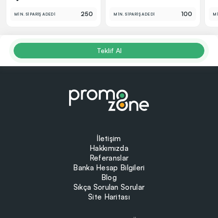
250
100
MİN. SİPARİŞ ADEDİ
MİN. SİPARİŞ ADEDİ
Mİ
Teklif Al
İletişim
Hakkımızda
Referanslar
Banka Hesap Bilgileri
Blog
Sıkça Sorulan Sorular
Site Haritası