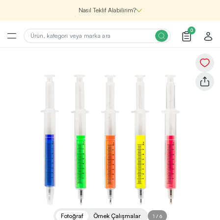
Nasıl Teklif Alabilirim?
0
Şirketin için İhtiyacın Olan
Promosyon Ürünlerini Bul!
1
Şirketin için ihtiyacın olan farklı kategorilerde
binlerce kaliteli ve yenilikçi ürünü, seçkin marka ve
üretici firma garantisi ile Promozone’da
keşfedebilirsin.
Renk, Baskı ve Adet
Seçimini Yap!
2
Promosyon ürününü özelleştirmek için renk, baskı
yönü ve adet gibi detayları seçerek, teklif adımına
geçmeden önce tüm tercihlerine uygun seçenekleri
Fotoğraf
Örnek Çalışmalar
1
/
6