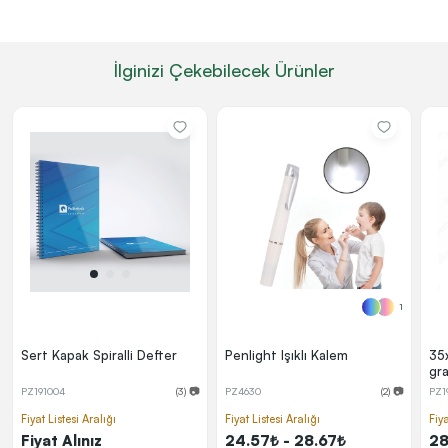
İlginizi Çekebilecek Ürünler
1
Sert Kapak Spiralli Defter
Penlight Işıklı Kalem
35
gr
Ça
PZ191004
(3) 📷
PZ4630
(2) 📷
PZ1
Fiyat Listesi Aralığı
Fiyat Listesi Aralığı
Fiya
Fiyat Alınız
24.57₺ - 28.67₺
28