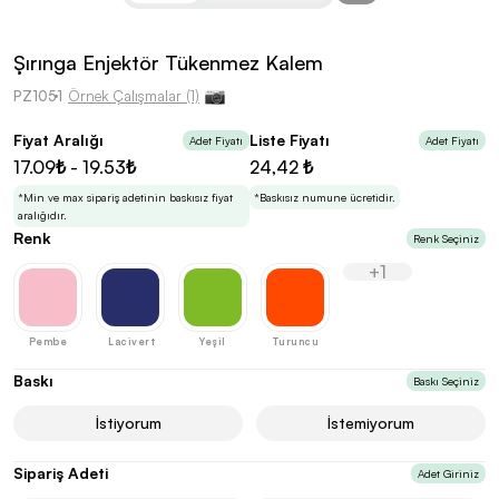
kolayca belirleyebilirsin.
Şırınga Enjektör Tükenmez Kalem
PZ1051
Örnek Çalışmalar (1)
Fiyat Aralığı
Liste Fiyatı
Adet Fiyatı
Adet Fiyatı
En Uygun Fiyatlarla
Teklif Al!
17.09₺ - 19.53₺
24,42 ₺
3
Markan için hayal ettiğin ürünü, en uygun fiyatlarla
Promozone’da bulduktan sonra, uzman ekibimiz
*Min ve max sipariş adetinin baskısız fiyat
*Baskısız numune ücretidir.
sadece sitemiz üzerinden teklif almanı bekliyor.
aralığıdır.
Renk
Renk Seçiniz
+1
Sonraki Adıma İlerle
Pembe
Lacivert
Yeşil
Turuncu
Baskı
Baskı Seçiniz
İstiyorum
İstemiyorum
Sipariş Adeti
Adet Giriniz