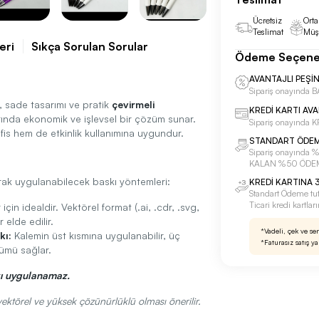
Ücretsiz
Orta
Teslimat
Müşt
eri
Sıkça Sorulan Sorular
Ödeme Seçene
AVANTAJLI PEŞİ
Sipariş onayınd
, sade tasarımı ve pratik
çevirmeli
KREDİ KARTI AV
rında ekonomik ve işlevsel bir çözüm sunar.
Sipariş onayında
ofis hem de etkinlik kullanımına uygundur.
STANDART ÖDE
Sipariş onayınd
KALAN %50 ÖDE
arak uygulanabilecek baskı yöntemleri:
KREDİ KARTINA 3
Standart Ödeme tu
Ticari kredi kartla
için idealdir. Vektörel format (.ai, .cdr, .svg,
 elde edilir.
*Vadeli, çek ve se
kı:
Kalemin üst kısmına uygulanabilir, üç
*Faturasız satış y
ümü sağlar.
kı uygulanamaz.
vektörel ve yüksek çözünürlüklü olması önerilir.