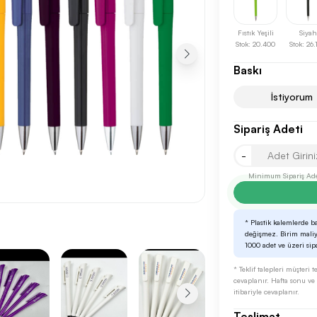
Fıstık Yeşili
Siyah
Stok: 20.400
Stok: 26
Baskı
İstiyorum
Sipariş Adeti
Sonraki Adıma İlerle
-
Minimum Sipariş Ade
* Plastik kalemlerde b
değişmez. Birim maliy
1000 adet ve üzeri sipar
* Teklif talepleri müşteri
cevaplanır. Hafta sonu ve r
itibariyle cevaplanır.
Teslimat