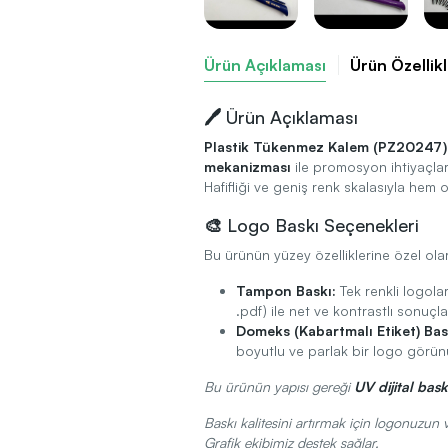
Ürün Açıklaması
Ürün Özellikl
🖊️ Ürün Açıklaması
Plastik Tükenmez Kalem (PZ20247)
mekanizması
ile promosyon ihtiyaçla
Hafifliği ve geniş renk skalasıyla hem 
🎨 Logo Baskı Seçenekleri
Bu ürünün yüzey özelliklerine özel ol
Tampon Baskı:
Tek renkli logolar 
.pdf) ile net ve kontrastlı sonuçlar
Domeks (Kabartmalı Etiket) Bas
boyutlu ve parlak bir logo görün
Bu ürünün yapısı gereği
UV dijital bas
Baskı kalitesini artırmak için logonuzun 
Grafik ekibimiz destek sağlar.