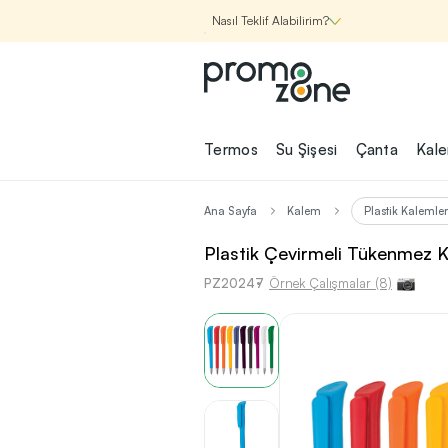
Nasıl Teklif Alabilirim?
Promozone
Termos
Su Şişesi
Çanta
Kal
Nasıl Çalışır?
Ana Sayfa
Kalem
Plastik Kalemler
Şirketin için İhtiyac
Plastik Çevirmeli Tükenmez 
Olan
PZ20247
Promosyon Ürünle
Örnek Çalışmalar (8)
Bul!
1
Şirketin için ihtiyacın olan farklı
kategorilerde binlerce kaliteli ve ye
ürünü, seçkin marka ve üretici f
garantisi ile Promozone'da keşfede