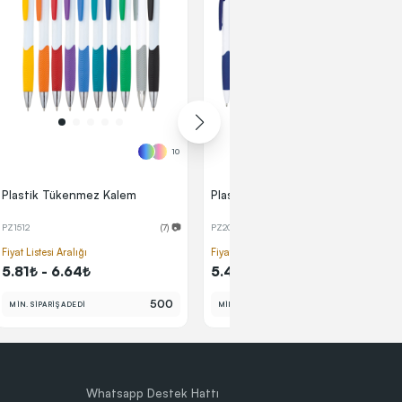
10
10
Plastik Tükenmez Kalem
Plastik Tükenmez Kalem
PZ1512
(7) 📷
PZ20240
(8) 📷
Fiyat Listesi Aralığı
Fiyat Listesi Aralığı
5.81₺ - 6.64₺
5.43₺ - 6.21₺
500
500
MİN. SİPARİŞ ADEDİ
MİN. SİPARİŞ ADEDİ
Whatsapp Destek Hattı