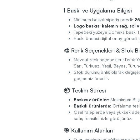
ℹ️ Baskı ve Uygulama Bilgisi
Minimum baskılı sipariş adedi:
25
Logo baskısı kalemin sağ, sol ve
Tepedeki yüzeye Domeks baskı talep
Baskı öncesi dijital onay görseli p
🎨 Renk Seçenekleri & Stok Bil
Mevcut renk seçenekleri: Fıstık Ye
Sarı, Turkuaz, Yeşil, Beyaz, Turu
Stok durumu anlık olarak değişebil
geçmeniz önerilir.
📦 Teslim Süresi
Baskısız ürünler:
Maksimum 3 iş 
Baskılı ürünlerde:
Ortalama tesl
Özel taleplerde veya yüksek adetli
satış temsilcinizle görüşünüz.
🎯 Kullanım Alanları
Fuar, seminer ve eğitimlerde top