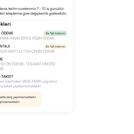
lama teslim sürelerimiz 7 - 10 iş günüdür.
eri taleplerine göre değişkenlik gösterebilir.
kleri
N ÖDEME
Ek %5 İndirim
a BANKA HAVALESİYLE PEŞİN ÖDEME
ANTAJI
Ek %3 İndirim
 KREDİ KARTI İLE TEK ÇEKİM ÖDEME
ME
a %50 ÖN ÖDEME, TESLİMAT ÖNCESİ
ME
 TAKSİT
tarı üzerinden VADE FARKI uygulanır.
rına taksit yapılamamaktadır
netle satış yapılmamaktadır.
apılmamaktadır.