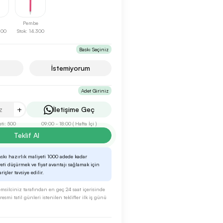
Pembe
.100
Stok: 14.300
Baskı Seçiniz
İstemiyorum
Adet Giriniz
+
İletişime Geç
ti: 500
09:00 - 18:00 ( Hafta İçi )
Teklif Al
askı hazırlık maliyeti 1000 adede kadar
eti düşürmek ve fiyat avantajı sağlamak için
işler tavsiye edilir.
 temsilciniz tarafından en geç 24 saat içerisinde
esmi tatil günleri istenilen teklifler ilk iş günü