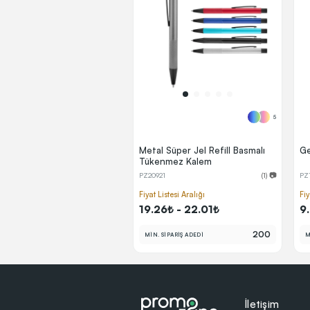
5
Metal Süper Jel Refill Basmalı
Ge
Tükenmez Kalem
PZ20921
(1) 📷
PZ
Fiyat Listesi Aralığı
Fiy
19.26₺ - 22.01₺
9
200
MİN. SİPARİŞ ADEDİ
M
İletişim