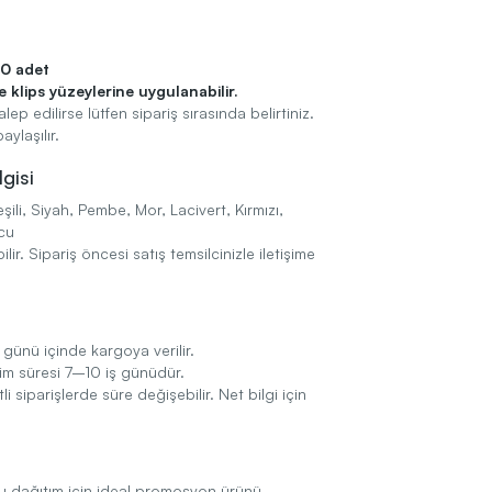
0 adet
 klips yüzeylerine uygulanabilir.
 edilirse lütfen sipariş sırasında belirtiniz.
aylaşılır.
gisi
şili, Siyah, Pembe, Mor, Lacivert, Kırmızı,
ncu
ir. Sipariş öncesi satış temsilcinizle iletişime
günü içinde kargoya verilir.
im süresi 7–10 iş günüdür.
 siparişlerde süre değişebilir. Net bilgi için
lu dağıtım için ideal promosyon ürünü