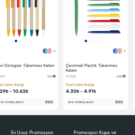
8
8
ri Dönüşüm Tükenmez Kalem
Çevirmeli Plastik Tükenmez
Kalem
1651
(61) 📷
PZ1508
(49) 📷
at Listesi Aralığı
Fiyat Listesi Aralığı
.29₺ - 10.62₺
4.30₺ - 4.91₺
500
500
İN. SİPARİŞ ADEDİ
MİN. SİPARİŞ ADEDİ
En Ucuz Promosyon
Promosyon Kupa ve