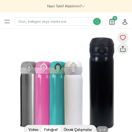
Nasıl Teklif Alabilirim?
0
Şirketin için İhtiyacın Olan
Promosyon Ürünlerini Bul!
1
Şirketin için ihtiyacın olan farklı kategorilerde
binlerce kaliteli ve yenilikçi ürünü, seçkin marka ve
üretici firma garantisi ile Promozone’da
keşfedebilirsin.
Renk, Baskı ve Adet
Seçimini Yap!
2
Promosyon ürününü özelleştirmek için renk, baskı
yönü ve adet gibi detayları seçerek, teklif adımına
geçmeden önce tüm tercihlerine uygun seçenekleri
Video
Fotoğraf
Örnek Çalışmalar
2
/
8