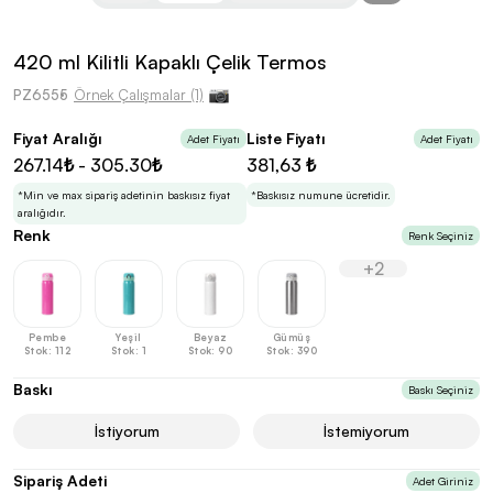
kolayca belirleyebilirsin.
420 ml Kilitli Kapaklı Çelik Termos
PZ6555
Örnek Çalışmalar (1)
Fiyat Aralığı
Liste Fiyatı
Adet Fiyatı
Adet Fiyatı
En Uygun Fiyatlarla
Teklif Al!
267.14₺ - 305.30₺
381,63 ₺
3
Markan için hayal ettiğin ürünü, en uygun fiyatlarla
Promozone’da bulduktan sonra, uzman ekibimiz
*Min ve max sipariş adetinin baskısız fiyat
*Baskısız numune ücretidir.
sadece sitemiz üzerinden teklif almanı bekliyor.
aralığıdır.
Renk
Renk Seçiniz
+2
Sonraki Adıma İlerle
Pembe
Yeşil
Beyaz
Gümüş
Stok: 112
Stok: 1
Stok: 90
Stok: 390
Baskı
Baskı Seçiniz
İstiyorum
İstemiyorum
Sipariş Adeti
Adet Giriniz