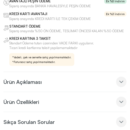
AVANTAJLI PEŞİN ÖDEME
Ek %5 İndirim
Sipariş onayında BANKA HAVALESİYLE PEŞİN ÖDEME
KREDİ KARTI AVANTAJI
Ek %3 İndirim
Sipariş onayında KREDİ KARTI İLE TEK ÇEKİM ÖDEME
STANDART ÖDEME
Sipariş onayında %50 ÖN ÖDEME, TESLİMAT ÖNCESİ KALAN %50 ÖDEME
KREDİ KARTINA 3 TAKSİT
Standart Ödeme tutarı üzerinden VADE FARKI uygulanır.
Ticari kredi kartlarına taksit yapılamamaktadır
*Vadeli, çek ve senetle satış yapılmamaktadır.
*Faturasız satış yapılmamaktadır.
Ürün Açıklaması
Ürün Özellikleri
Sıkça Sorulan Sorular