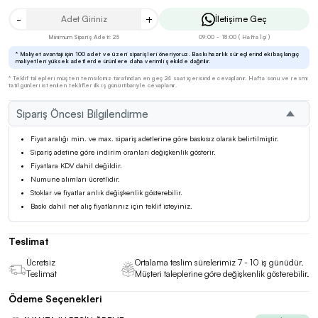
-
+
İletişime Geç
Minimum Sipariş Adeti: 25
09:00 - 18:00 ( Hafta İçi )
* Maliyet avantajı için 100 adet ve üzeri siparişleri öneriyoruz. Baskı hazırlık süreçlerindeki başlangıç
maliyetleri yüksek adetlerde ürünlere daha verimli şekilde dağıtılır.
* Teklif talepleri müşteri temsilciniz tarafından en geç 24 saat içerisinde cevaplanır. Hafta sonu ve resmi
tatil günleri istenilen teklifler ilk iş günü itibariyle cevaplanır.
Sipariş Öncesi Bilgilendirme
Fiyat aralığı min. ve max. sipariş adetlerine göre baskısız olarak belirtilmiştir.
Sipariş adetine göre indirim oranları değişkenlik gösterir.
Fiyatlara KDV dahil değildir.
Numune alımları ücretlidir.
Stoklar ve fiyatlar anlık değişkenlik gösterebilir.
Baskı dahil net alış fiyatlarınız için teklif isteyiniz.
Teslimat
Ücretsiz
Ortalama teslim sürelerimiz 7 - 10 iş günüdür.
Teslimat
Müşteri taleplerine göre değişkenlik gösterebilir.
Ödeme Seçenekleri