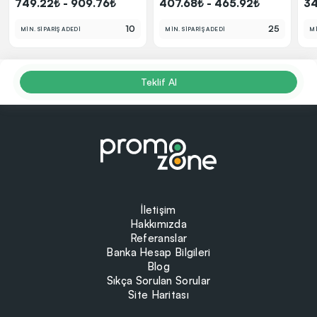
749.22₺ - 909.76₺
407.68₺ - 465.92₺
34
10
25
MİN. SİPARİŞ ADEDİ
MİN. SİPARİŞ ADEDİ
Mİ
Teklif Al
İletişim
Hakkımızda
Referanslar
Banka Hesap Bilgileri
Blog
Sıkça Sorulan Sorular
Site Haritası