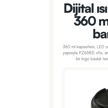
Dijital ı
360 m
ba
360 ml kapasitesi, LED sı
yapısıyla PZ6583; ofis, ar
bir logo baskılı te