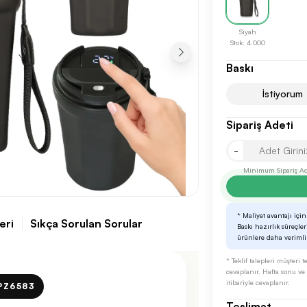
Siyah
Stok: 4.000
Baskı
İstiyorum
Sipariş Adeti
Sonraki Adıma İlerle
-
Minimum Sipariş Ade
* Maliyet avantajı için
eri
Sıkça Sorulan Sorular
Baskı hazırlık süreçle
ürünlere daha verimli ş
* Teklif talepleri müşteri
cevaplanır. Hafta sonu ve r
itibariyle cevaplanır.
PZ6583
Teslimat