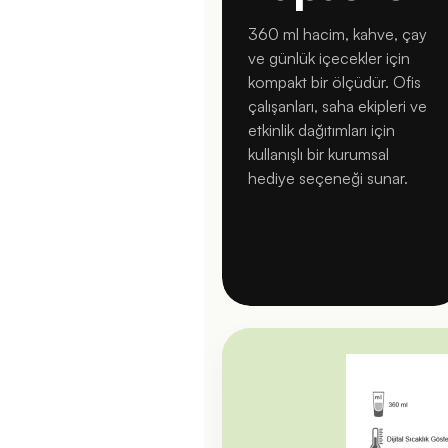
360 ml hacim, kahve, çay
ve günlük içecekler için
kompakt bir ölçüdür. Ofis
çalışanları, saha ekipleri ve
etkinlik dağıtımları için
kullanışlı bir kurumsal
hediye seçeneği sunar.