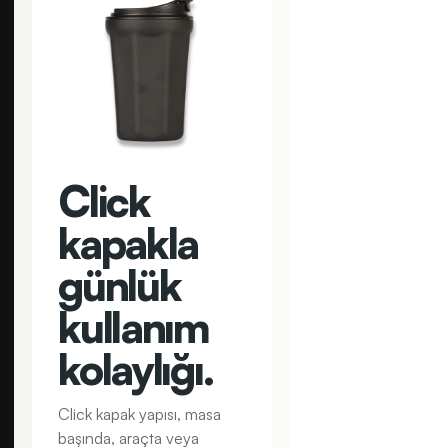
Click
kapakla
günlük
kullanım
kolaylığı.
Click kapak yapısı, masa
başında, araçta veya