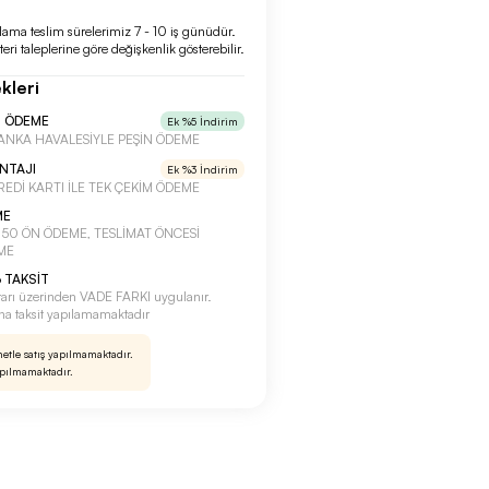
lama teslim sürelerimiz 7 - 10 iş günüdür.
eri taleplerine göre değişkenlik gösterebilir.
kleri
N ÖDEME
Ek %5 İndirim
a BANKA HAVALESİYLE PEŞİN ÖDEME
ANTAJI
Ek %3 İndirim
 KREDİ KARTI İLE TEK ÇEKİM ÖDEME
ME
a %50 ÖN ÖDEME, TESLİMAT ÖNCESİ
ME
 TAKSİT
tarı üzerinden VADE FARKI uygulanır.
rına taksit yapılamamaktadır
netle satış yapılmamaktadır.
apılmamaktadır.