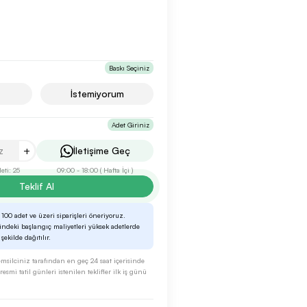
Baskı Seçiniz
İstemiyorum
Adet Giriniz
+
İletişime Geç
ti: 25
09:00 - 18:00 ( Hafta İçi )
Teklif Al
 100 adet ve üzeri siparişleri öneriyoruz.
rindeki başlangıç maliyetleri yüksek adetlerde
ekilde dağıtılır.
 temsilciniz tarafından en geç 24 saat içerisinde
esmi tatil günleri istenilen teklifler ilk iş günü