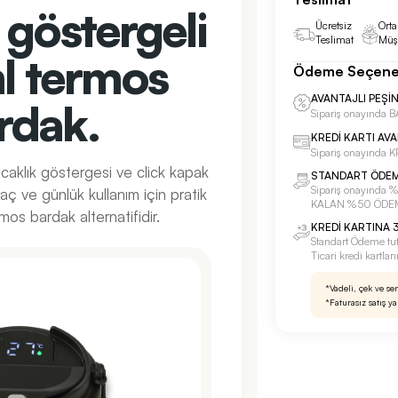
sı göstergeli
Ücretsiz
Orta
Teslimat
Müşt
l termos
Ödeme Seçene
AVANTAJLI PEŞİ
rdak.
Sipariş onayınd
KREDİ KARTI AV
Sipariş onayında
caklık göstergesi ve click kapak
STANDART ÖDE
Sipariş onayınd
aç ve günlük kullanım için pratik
KALAN %50 ÖDE
rmos bardak alternatifidir.
KREDİ KARTINA 3
Standart Ödeme tu
Ticari kredi kartla
*Vadeli, çek ve se
*Faturasız satış y