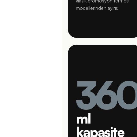
klasik promosyon termos
modellerinden ayırır.
36
ml
kapasite