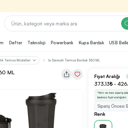
em
Defter
Teknoloji
Powerbank
Kupa Bardak
USB Bell
Renk, Baskı ve Adet
Seçimini Yap!
ik Termos Modelleri
Isı Dereceli Termos Bardak 360 ML
ın
Promosyon ürününü özelleştirmek için renk,
2
360 ML
baskı yönü ve adet gibi detayları seçerek,
Fiyat Aralığı
teklif adımına geçmeden önce tüm
rini
tercihlerine uygun seçenekleri kolayca
373.13₺ - 426
3
belirleyebilirsin.
*Min ve max sipariş ad
baskısız fiyat aralığıdır.
Sipariş Öncesi B
nilikçi
irma
Renk
bilirsin.