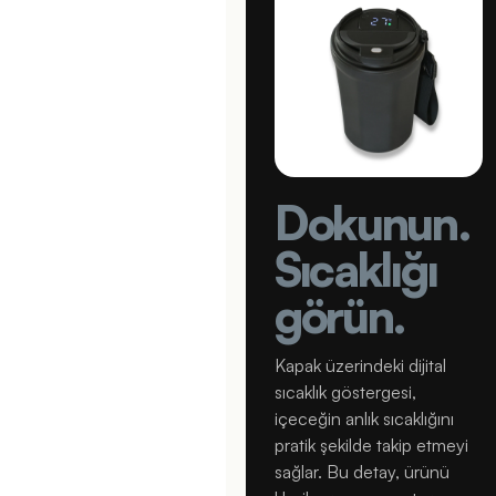
Dokunun.
Sıcaklığı
görün.
Kapak üzerindeki dijital
sıcaklık göstergesi,
içeceğin anlık sıcaklığını
pratik şekilde takip etmeyi
sağlar. Bu detay, ürünü