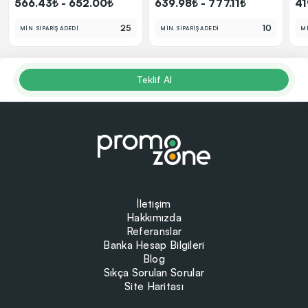
566.43₺ - 652.00₺
639.98₺ - 777.11₺
41
25
10
MİN. SİPARİŞ ADEDİ
MİN. SİPARİŞ ADEDİ
Mİ
Teklif Al
İletişim
Hakkımızda
Referanslar
Banka Hesap Bilgileri
Blog
Sıkça Sorulan Sorular
Site Haritası