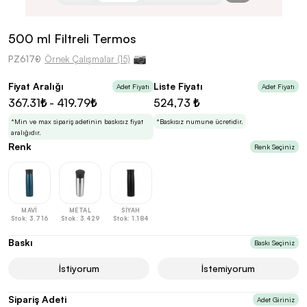
kolayca belirleyebilirsin.
500 ml Filtreli Termos
PZ6170
Örnek Çalışmalar (15)
Fiyat Aralığı
Liste Fiyatı
Adet Fiyatı
Adet Fiyatı
En Uygun Fiyatlarla
Teklif Al!
367.31₺ - 419.79₺
524,73 ₺
3
Markan için hayal ettiğin ürünü, en uygun fiyatlarla
Promozone’da bulduktan sonra, uzman ekibimiz
*Min ve max sipariş adetinin baskısız fiyat
*Baskısız numune ücretidir.
sadece sitemiz üzerinden teklif almanı bekliyor.
aralığıdır.
Renk
Renk Seçiniz
Sonraki Adıma İlerle
MAVİ
METAL
SİYAH
Stok: 3.716
Stok: 3.429
Stok: 1.184
Baskı
Baskı Seçiniz
İstiyorum
İstemiyorum
Sipariş Adeti
Adet Giriniz