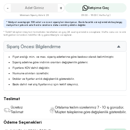
-
+
İletişime Geç
Minimum Sipariş Adeti: 25
09:00 - 18:00 ( Hafta İçi )
* Maliyet avantajı için 100 adet ve üzeri siparişleri öneriyoruz. Baskı hazırlık süreçlerindeki başlangıç
maliyetleri yüksek adetlerde ürünlere daha verimli şekilde dağıtılır.
* Teklif talepleri müşteri temsilciniz tarafından en geç 24 saat içerisinde cevaplanır. Hafta sonu ve resmi
tatil günleri istenilen teklifler ilk iş günü itibariyle cevaplanır.
Sipariş Öncesi Bilgilendirme
Fiyat aralığı min. ve max. sipariş adetlerine göre baskısız olarak belirtilmiştir.
Sipariş adetine göre indirim oranları değişkenlik gösterir.
Fiyatlara KDV dahil değildir.
Numune alımları ücretlidir.
Stoklar ve fiyatlar anlık değişkenlik gösterebilir.
Baskı dahil net alış fiyatlarınız için teklif isteyiniz.
Teslimat
Ücretsiz
Ortalama teslim sürelerimiz 7 - 10 iş günüdür.
Teslimat
Müşteri taleplerine göre değişkenlik gösterebilir.
Ödeme Seçenekleri