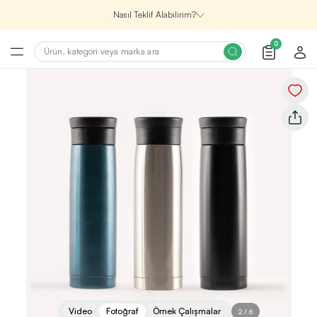
Nasıl Teklif Alabilirim?
0
Şirketin için İhtiyacın Olan
Promosyon Ürünlerini Bul!
1
Şirketin için ihtiyacın olan farklı kategorilerde
binlerce kaliteli ve yenilikçi ürünü, seçkin marka ve
üretici firma garantisi ile Promozone’da
keşfedebilirsin.
Renk, Baskı ve Adet
Seçimini Yap!
2
Promosyon ürününü özelleştirmek için renk, baskı
yönü ve adet gibi detayları seçerek, teklif adımına
geçmeden önce tüm tercihlerine uygun seçenekleri
Video
Fotoğraf
Örnek Çalışmalar
2
/
6