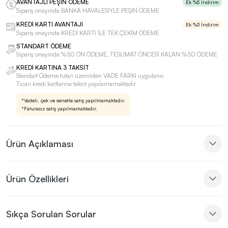
AVANTAJLI PEŞİN ÖDEME
Ek %5 İndirim
Sipariş onayında BANKA HAVALESİYLE PEŞİN ÖDEME
KREDİ KARTI AVANTAJI
Ek %3 İndirim
Sipariş onayında KREDİ KARTI İLE TEK ÇEKİM ÖDEME
STANDART ÖDEME
Sipariş onayında %50 ÖN ÖDEME, TESLİMAT ÖNCESİ KALAN %50 ÖDEME
KREDİ KARTINA 3 TAKSİT
Standart Ödeme tutarı üzerinden VADE FARKI uygulanır.
Ticari kredi kartlarına taksit yapılamamaktadır
*Vadeli, çek ve senetle satış yapılmamaktadır.
*Faturasız satış yapılmamaktadır.
Ürün Açıklaması
Ürün Özellikleri
Sıkça Sorulan Sorular