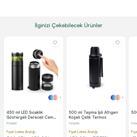
İlginizi Çekebilecek Ürünler
1
1
450 ml LED Sıcaklık
500 ml Taşıma İpli Altıgen
50
Göstergeli Dereceli Cam
Köşeli Çelik Termos
Demlikli Paslanmaz Çelik
PZ6650
PZ6638
PZ6
Termos
Fiyat Listesi Aralığı
Fiyat Listesi Aralığı
Fiya