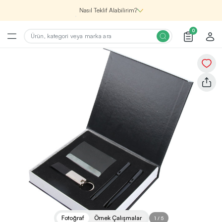
Nasıl Teklif Alabilirim?
0
Şirketin için İhtiyacın Olan
Promosyon Ürünlerini Bul!
1
Şirketin için ihtiyacın olan farklı kategorilerde
binlerce kaliteli ve yenilikçi ürünü, seçkin marka ve
üretici firma garantisi ile Promozone’da
keşfedebilirsin.
Renk, Baskı ve Adet
Seçimini Yap!
2
Promosyon ürününü özelleştirmek için renk, baskı
yönü ve adet gibi detayları seçerek, teklif adımına
geçmeden önce tüm tercihlerine uygun seçenekleri
Fotoğraf
Örnek Çalışmalar
1
/
5