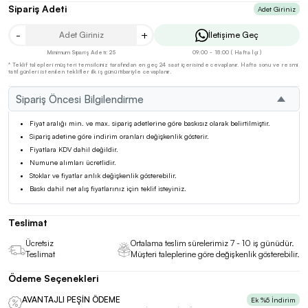
Sipariş Adeti
Adet Giriniz
-
+
İletişime Geç
Minimum Sipariş Adeti: 25
09:00 - 18:00 ( Hafta İçi )
* Teklif talepleri müşteri temsilciniz tarafından en geç 24 saat içerisinde cevaplanır. Hafta sonu ve resmi
tatil günleri istenilen teklifler ilk iş günü itibariyle cevaplanır.
Sipariş Öncesi Bilgilendirme
Fiyat aralığı min. ve max. sipariş adetlerine göre baskısız olarak belirtilmiştir.
Sipariş adetine göre indirim oranları değişkenlik gösterir.
Fiyatlara KDV dahil değildir.
Numune alımları ücretlidir.
Stoklar ve fiyatlar anlık değişkenlik gösterebilir.
Baskı dahil net alış fiyatlarınız için teklif isteyiniz.
Teslimat
Ücretsiz
Ortalama teslim sürelerimiz 7 - 10 iş günüdür.
Teslimat
Müşteri taleplerine göre değişkenlik gösterebilir.
Ödeme Seçenekleri
AVANTAJLI PEŞİN ÖDEME
Ek %5 İndirim