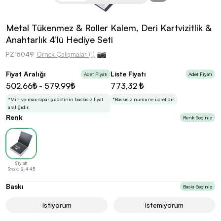
kolayca belirleyebilirsin.
Metal Tükenmez & Roller Kalem, Deri Kartvizitlik &
Anahtarlık 4’lü Hediye Seti
PZ15049
Örnek Çalışmalar (1)
En Uygun Fiyatlarla
Teklif Al!
Fiyat Aralığı
Liste Fiyatı
Adet Fiyatı
Adet Fiyatı
3
Markan için hayal ettiğin ürünü, en uygun fiyatlarla
502.66₺ - 579.99₺
773,32 ₺
Promozone’da bulduktan sonra, uzman ekibimiz
sadece sitemiz üzerinden teklif almanı bekliyor.
*Min ve max sipariş adetinin baskısız fiyat
*Baskısız numune ücretidir.
aralığıdır.
Renk
Renk Seçiniz
Sonraki Adıma İlerle
Siyah
Stok: 2.445
Baskı
Baskı Seçiniz
İstiyorum
İstemiyorum