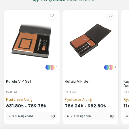
1
1
Kutulu VIP Set
Kutulu VIP Set
Ka
De
Te
PZ15132
PZ15134
PZ1
He
Fiyat Listesi Aralığı
Fiyat Listesi Aralığı
Fiya
631.80₺ - 789.75₺
786.24₺ - 982.80₺
11
10
10
MİN. SİPARİŞ ADEDİ
MİN. SİPARİŞ ADEDİ
Mİ