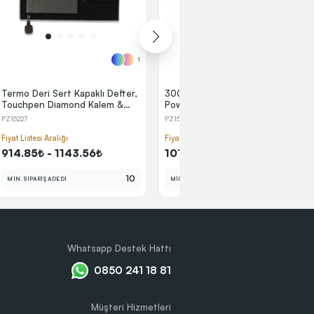
1
1
Termo Deri Sert Kapaklı Defter,
300 ml Termos & 10.000 mAh
Touchpen Diamond Kalem &
Powerbank Kutulu VIP Hediye
10.000 mAh Powerbank Kutulu
Seti
PZ15227
PZ15161
(2) 📷
VIP Hediye Seti
Fiyat Listesi Aralığı
Fiyat Listesi Aralığı
914.85₺ - 1143.56₺
1073.90₺ - 1239.12₺
10
25
MİN. SİPARİŞ ADEDİ
MİN. SİPARİŞ ADEDİ
Whatsapp Destek Hattı
0850 241 18 81
Müşteri Hizmetleri