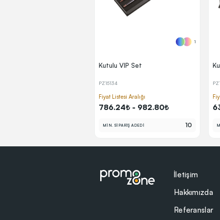
1
Kutulu VIP Set
Ku
PZ15134
PZ
Fiyat Listesi Aralığı
Fiy
786.24₺ - 982.80₺
6
10
MİN. SİPARİŞ ADEDİ
M
İletişim
Hakkımızda
Referanslar