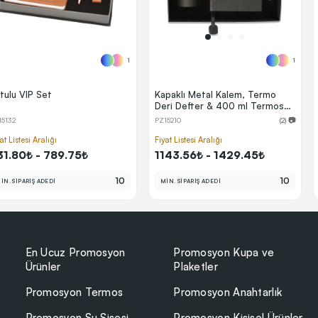
1
1
tulu VIP Set
Kapaklı Metal Kalem, Termo
Deri Defter & 400 ml Termos
Bardak Kutulu VIP Hediye Seti
15132
PZ15210
(2) 📷
at Listesi Aralığı
Fiyat Listesi Aralığı
31.80₺ - 789.75₺
1143.56₺ - 1429.45₺
10
10
İN. SİPARİŞ ADEDİ
MİN. SİPARİŞ ADEDİ
En Ucuz Promosyon
Promosyon Kupa ve
Ürünler
Plaketler
Promosyon Termos
Promosyon Anahtarlık
Promosyon Su Şişesi
Promosyon Kişisel Ürünler