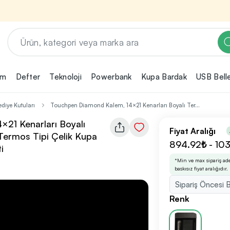
em
Defter
Teknoloji
Powerbank
Kupa Bardak
USB Bell
Renk, Baskı ve Adet
Seçimini Yap!
diye Kutuları
Touchpen Diamond Kalem, 14×21 Kenarları Boyalı Ter...
ın
21 Kenarları Boyalı
Promosyon ürününü özelleştirmek için renk,
2
Fiyat Aralığı
baskı yönü ve adet gibi detayları seçerek,
Termos Tipi Çelik Kupa
teklif adımına geçmeden önce tüm
894.92₺ - 10
rini
i
tercihlerine uygun seçenekleri kolayca
3
belirleyebilirsin.
*Min ve max sipariş ad
baskısız fiyat aralığıdır.
Sipariş Öncesi B
nilikçi
Renk
irma
bilirsin.