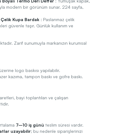
Boyalı Termo Deri Defter
: Yumuşak kapak,
ıyla modern bir görünüm sunar. 224 sayfa,
Çelik Kupa Bardak
: Paslanmaz çelik
eri güvenle taşır. Günlük kullanım ve
.
ktadır. Zarif sunumuyla markanızın kurumsal
zerine logo baskısı yapılabilir.
lazer kazıma, tampon baskı ve gofre baskı.
retleri, bayi toplantıları ve çalışan
idir.
ortalama
7–10 iş günü
teslim süresi vardır.
tlar uzayabilir
; bu nedenle siparişlerinizi