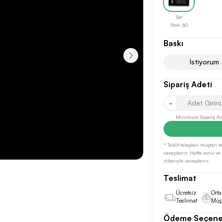
Set
Stok: 60
Baskı
İstiyorum
Sipariş Adeti
Sonraki Adıma İlerle
-
Minimum Sipariş Ade
* Teklif talepleri müşteri
cevaplanır. Hafta sonu ve r
itibariyle cevaplanır.
Teslimat
Ücretsiz
Orta
Teslimat
Müşt
Ödeme Seçene