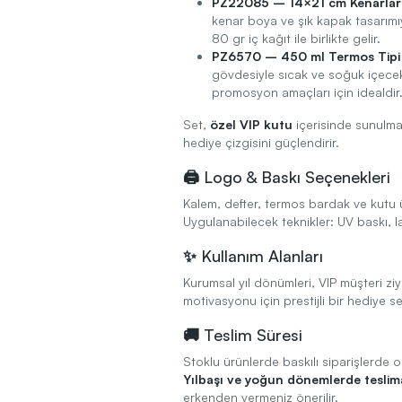
PZ22085 – 14×21 cm Kenarları 
kenar boya ve şık kapak tasarım
80 gr iç kağıt ile birlikte gelir.
PZ6570 – 450 ml Termos Tipi 
gövdesiyle sıcak ve soğuk içecekl
promosyon amaçları için idealdir
Set,
özel VIP kutu
içerisinde sunulma
hediye çizgisini güçlendirir.
🖨️ Logo & Baskı Seçenekleri
Kalem, defter, termos bardak ve kutu ü
Uygulanabilecek teknikler: UV baskı, 
✨ Kullanım Alanları
Kurumsal yıl dönümleri, VIP müşteri ziya
motivasyonu için prestijli bir hediye set
🚚 Teslim Süresi
Stoklu ürünlerde baskılı siparişlerde 
Yılbaşı ve yoğun dönemlerde teslima
erkenden vermeniz önerilir.