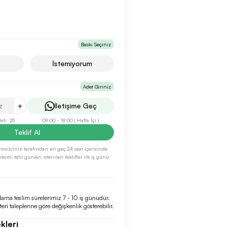
Baskı Seçiniz
İstemiyorum
Adet Giriniz
+
İletişime Geç
ti: 25
09:00 - 18:00 ( Hafta İçi )
Teklif Al
 temsilciniz tarafından en geç 24 saat içerisinde
esmi tatil günleri istenilen teklifler ilk iş günü
lama teslim sürelerimiz 7 - 10 iş günüdür.
eri taleplerine göre değişkenlik gösterebilir.
kleri