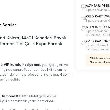
AVANTAJLI PEŞİ
Sipariş onayınd
KREDİ KARTI AV
Sipariş onayında
n Sorular
STANDART ÖDE
Sipariş onayınd
KALAN %50 ÖDE
 Kalem, 14×21 Kenarları Boyalı
KREDİ KARTINA 3
Termos Tipi Çelik Kupa Bardak
Standart Ödeme tu
Ticari kredi kartla
*Vadeli, çek ve se
*Faturasız satış y
lü VIP kutulu hediye seti
, yazı gereçleri ve
t içinde sunar. Touchpen özellikli kalem ile
rmo deri defter ile profesyonel not alma; 450 ml
ı birleştirir.
i Diamond Kalem
: Metal gövdesi ve
iği ile hem klasik yazım hem cihaz