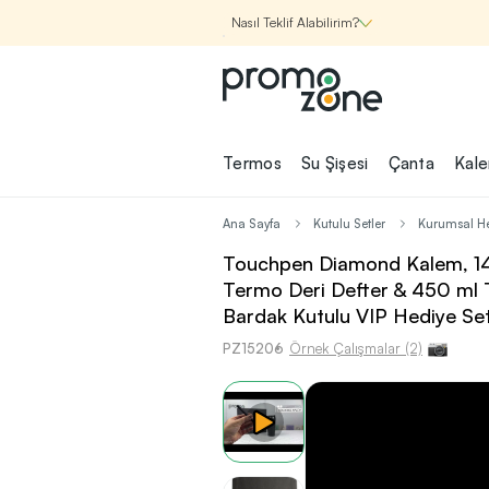
Nasıl Teklif Alabilirim?
Promozone
Termos
Su Şişesi
Çanta
Kal
Nasıl Çalışır?
Ana Sayfa
Kutulu Setler
Kurumsal He
Şirketin için İhtiyac
Touchpen Diamond Kalem, 14×
Olan
Termo Deri Defter & 450 ml 
Promosyon Ürünle
Bardak Kutulu VIP Hediye Set
Bul!
PZ15206
Örnek Çalışmalar (2)
1
Şirketin için ihtiyacın olan farklı
kategorilerde binlerce kaliteli ve ye
ürünü, seçkin marka ve üretici f
garantisi ile Promozone'da keşfede