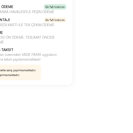
N ÖDEME
Ek %5 İndirim
a BANKA HAVALESİYLE PEŞİN ÖDEME
ANTAJI
Ek %3 İndirim
 KREDİ KARTI İLE TEK ÇEKİM ÖDEME
ME
a %50 ÖN ÖDEME, TESLİMAT ÖNCESİ
ME
 TAKSİT
tarı üzerinden VADE FARKI uygulanır.
rına taksit yapılamamaktadır
netle satış yapılmamaktadır.
apılmamaktadır.