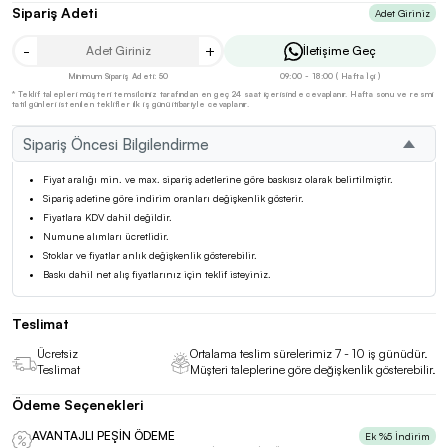
Sipariş Adeti
Adet Giriniz
-
+
İletişime Geç
Minimum Sipariş Adeti: 50
09:00 - 18:00 ( Hafta İçi )
* Teklif talepleri müşteri temsilciniz tarafından en geç 24 saat içerisinde cevaplanır. Hafta sonu ve resmi
tatil günleri istenilen teklifler ilk iş günü itibariyle cevaplanır.
Sipariş Öncesi Bilgilendirme
Fiyat aralığı min. ve max. sipariş adetlerine göre baskısız olarak belirtilmiştir.
Sipariş adetine göre indirim oranları değişkenlik gösterir.
Fiyatlara KDV dahil değildir.
Numune alımları ücretlidir.
Stoklar ve fiyatlar anlık değişkenlik gösterebilir.
Baskı dahil net alış fiyatlarınız için teklif isteyiniz.
Teslimat
Ücretsiz
Ortalama teslim sürelerimiz 7 - 10 iş günüdür.
Teslimat
Müşteri taleplerine göre değişkenlik gösterebilir.
Ödeme Seçenekleri
AVANTAJLI PEŞİN ÖDEME
Ek %5 İndirim