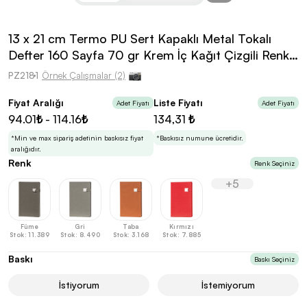
kolayca belirleyebilirsin.
13 x 21 cm Termo PU Sert Kapaklı Metal Tokalı
Defter 160 Sayfa 70 gr Krem İç Kağıt Çizgili Renkli
Kenarlı
PZ2181
Örnek Çalışmalar (2)
En Uygun Fiyatlarla
Teklif Al!
Fiyat Aralığı
Liste Fiyatı
Adet Fiyatı
Adet Fiyatı
3
Markan için hayal ettiğin ürünü, en uygun fiyatlarla
94.01₺ - 114.16₺
134,31 ₺
Promozone’da bulduktan sonra, uzman ekibimiz
sadece sitemiz üzerinden teklif almanı bekliyor.
*Min ve max sipariş adetinin baskısız fiyat
*Baskısız numune ücretidir.
aralığıdır.
Renk
Renk Seçiniz
+5
Sonraki Adıma İlerle
Füme
Gri
Taba
Kırmızı
Stok: 11.389
Stok: 8.490
Stok: 3.168
Stok: 7.885
Baskı
Baskı Seçiniz
İstiyorum
İstemiyorum