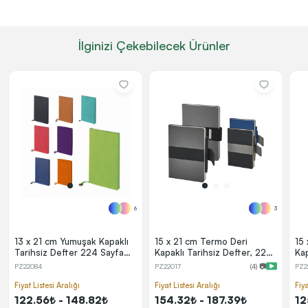
İlginizi Çekebilecek Ürünler
6
3
13 x 21 cm Yumuşak Kapaklı
15 x 21 cm Termo Deri
15
Tarihsiz Defter 224 Sayfa
Kapaklı Tarihsiz Defter, 224
Ka
70 gr Ivory Krem İç Kağıt
Sayfa, 80 gr. Ivory İç Kağıt,
Sa
PZ22084
PZ22017
(4) 📷
PZ2
Çizgili
Kalem Tutuculu, Mıknatıs
Çiz
Kilitli
Tu
Fiyat Listesi Aralığı
Fiyat Listesi Aralığı
Fiya
122.56₺ - 148.82₺
154.32₺ - 187.39₺
12