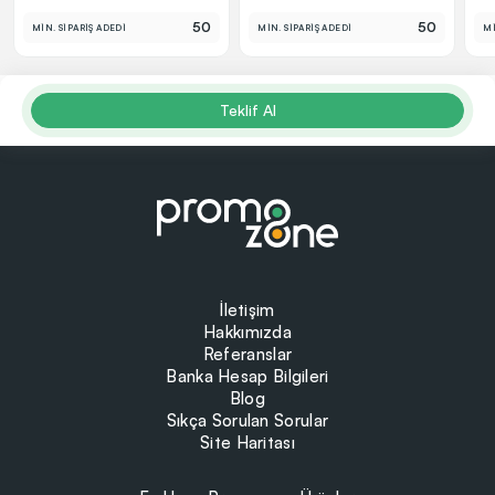
50
50
MİN. SİPARİŞ ADEDİ
MİN. SİPARİŞ ADEDİ
Mİ
Teklif Al
İletişim
Hakkımızda
Referanslar
Banka Hesap Bilgileri
Blog
Sıkça Sorulan Sorular
Site Haritası