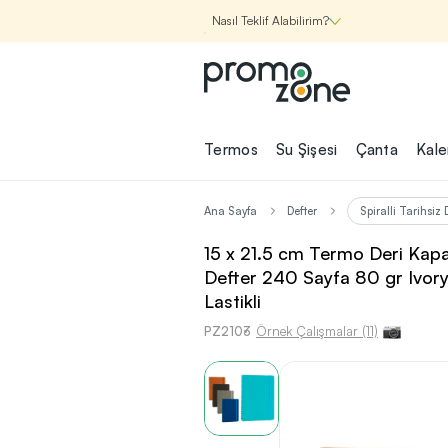
Nasıl Teklif Alabilirim?
Promozone
Termos
Su Şişesi
Çanta
Kal
Nasıl Çalışır?
Ana Sayfa
Defter
Spiralli Tarihsiz 
Şirketin için İhtiyac
15 x 21.5 cm Termo Deri Kapakl
Olan
Defter 240 Sayfa 80 gr Ivory 
Promosyon Ürünle
Lastikli
Bul!
PZ2103
Örnek Çalışmalar (11)
1
Şirketin için ihtiyacın olan farklı
kategorilerde binlerce kaliteli ve ye
ürünü, seçkin marka ve üretici f
garantisi ile Promozone'da keşfede