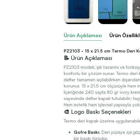
Ürün Açıklaması
Ürün Özellikl
PZ2103 - 15 x 21.5 cm Termo Deri Kap
📝 Ürün Açıklaması
PZ2103 modeli, şık tasarımı ve fonksiy
konforlu bir çözüm sunar. Termo deri
defter tamamen açılabilirken dışarıdan
korunur. 15 x 21.5 cm ölçüsüyle hem 
İçeriğinde 240 sayfa 80 gr ivory krem ç
sayesinde defter kapalı tutulabilir; taş
Hem estetik hem işlevsel yapısıyla ço
🎨 Logo Baskı Seçenekleri
Termo deri kapak üzerine uygulanabilen
Gofre Baskı:
Deri yüzeye
içe gö
bir baskı türüdür.