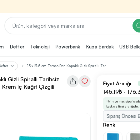
em
Defter
Teknoloji
Powerbank
Kupa Bardak
USB Bell
Renk, Baskı ve Adet
Seçimini Yap!
Defter
15 x 21.5 cm Termo Deri Kapaklı Gizli Spiralli Tar...
ın
Promosyon ürününü özelleştirmek için renk,
2
ı Gizli Spiralli Tarihsiz
baskı yönü ve adet gibi detayları seçerek,
Fiyat Aralığı
Krem İç Kağıt Çizgili
teklif adımına geçmeden önce tüm
rini
tercihlerine uygun seçenekleri kolayca
145.19₺ - 176
3
belirleyebilirsin.
*Min ve max sipariş ad
baskısız fiyat aralığıdır.
Sipariş Öncesi B
nilikçi
irma
Renk
bilirsin.