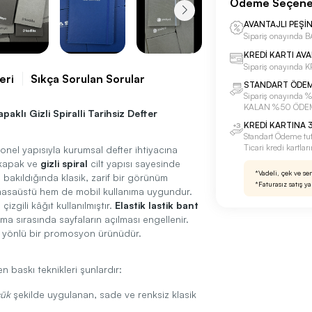
Ödeme Seçene
AVANTAJLI PEŞİ
Sipariş onayınd
KREDİ KARTI AV
Sipariş onayında
eri
Sıkça Sorulan Sorular
STANDART ÖDE
Sipariş onayınd
KALAN %50 ÖDE
aklı Gizli Spiralli Tarihsiz Defter
KREDİ KARTINA 3
Standart Ödeme tu
Ticari kredi kartla
onel yapısıyla kurumsal defter ihtiyacına
 kapak ve
gizli spiral
cilt yapısı sayesinde
*Vadeli, çek ve se
 bakıldığında klasik, zarif bir görünüm
*Faturasız satış y
masaüstü hem de mobil kullanıma uygundur.
izgili kâğıt kullanılmıştır.
Elastik lastik bant
ıma sırasında sayfaların açılması engellenir.
k yönlü bir promosyon ürünüdür.
 baskı teknikleri şunlardır:
çük
şekilde uygulanan, sade ve renksiz klasik