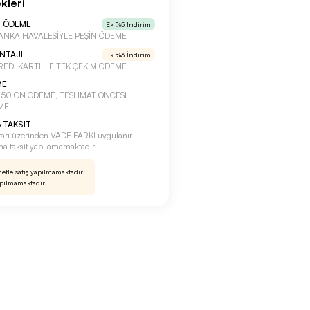
kleri
N ÖDEME
Ek %5 İndirim
a BANKA HAVALESİYLE PEŞİN ÖDEME
ANTAJI
Ek %3 İndirim
 KREDİ KARTI İLE TEK ÇEKİM ÖDEME
ME
a %50 ÖN ÖDEME, TESLİMAT ÖNCESİ
ME
 TAKSİT
tarı üzerinden VADE FARKI uygulanır.
rına taksit yapılamamaktadır
netle satış yapılmamaktadır.
apılmamaktadır.