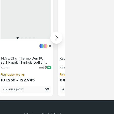
11
1
14,5 x 21 cm Termo Deri PU
Kapaklı Metal Roller Kalem
Sert Kapaklı Tarihsiz Defter,
224 Sayfa, 80 gr Ivory Krem
PZ2115
(118) 📷
PZ1844
Çizgili İç Kağıt, Kenar Boyalı,
Kalem Tutuculu
Fiyat Listesi Aralığı
Fiyat Listesi Aralığı
101.25₺ - 122.94₺
84.00₺ - 102.00₺
50
50
MİN. SİPARİŞ ADEDİ
MİN. SİPARİŞ ADEDİ