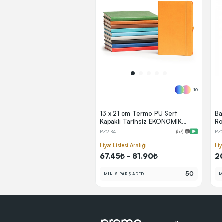
10
13 x 21 cm Termo PU Sert
Ba
Kapaklı Tarihsiz EKONOMİK
Ro
Defter, 160 Sayfa, 60 gr
PZ2184
(57) 📷
PZ
Holmen Krem Çizgili İç Kağıt,
Esnek Kapak Lastikli, Kalem
Fiyat Listesi Aralığı
Fiy
Tutuculu
67.45₺ - 81.90₺
2
50
MİN. SİPARİŞ ADEDİ
M