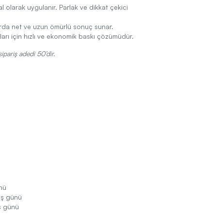
tal olarak uygulanır. Parlak ve dikkat çekici
arda net ve uzun ömürlü sonuç sunar.
arı için hızlı ve ekonomik baskı çözümüdür.
ipariş adedi 50’dir.
nü
iş günü
ş günü