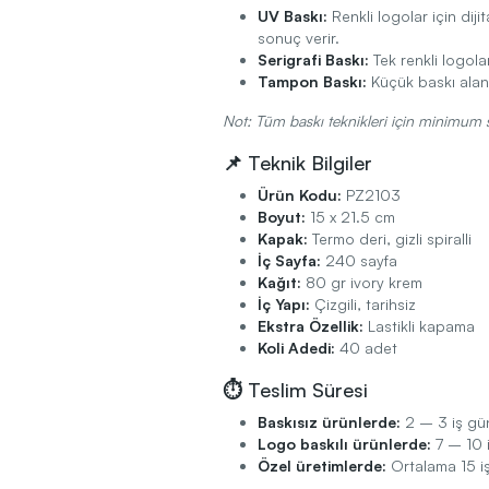
UV Baskı:
Renkli logolar için diji
sonuç verir.
Serigrafi Baskı:
Tek renkli logol
Tampon Baskı:
Küçük baskı alanl
Not: Tüm baskı teknikleri için minimum s
📌 Teknik Bilgiler
Ürün Kodu:
PZ2103
Boyut:
15 x 21.5 cm
Kapak:
Termo deri, gizli spiralli
İç Sayfa:
240 sayfa
Kağıt:
80 gr ivory krem
İç Yapı:
Çizgili, tarihsiz
Ekstra Özellik:
Lastikli kapama
Koli Adedi:
40 adet
⏱️ Teslim Süresi
Baskısız ürünlerde:
2 – 3 iş gü
Logo baskılı ürünlerde:
7 – 10 
Özel üretimlerde:
Ortalama 15 i