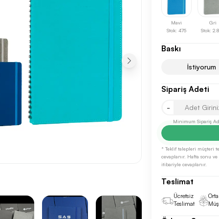
Mavi
Gri
Stok: 475
Stok: 2.
Baskı
İstiyorum
Sipariş Adeti
Sonraki Adıma İlerle
-
Minimum Sipariş Ade
* Teklif talepleri müşteri
cevaplanır. Hafta sonu ve r
itibariyle cevaplanır.
Teslimat
Ücretsiz
Orta
Teslimat
Müşt