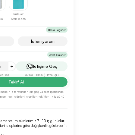
Turkuaz
884
Stok: 5.365
Baskı Seçiniz
İstemiyorum
Adet Giriniz
+
İletişime Geç
ti: 50
09:00 - 18:00 ( Hafta İçi )
Teklif Al
 temsilciniz tarafından en geç 24 saat içerisinde
esmi tatil günleri istenilen teklifler ilk iş günü
lama teslim sürelerimiz 7 - 10 iş günüdür.
eri taleplerine göre değişkenlik gösterebilir.