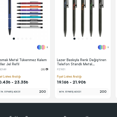
8
5
smalı Metal Tükenmez Kalem
Lazer Baskıyla Renk Değiştiren
ller Jel Refil
Telefon Standlı Metal
Tükenmez Kalem
20149
(28) 📷
PZ1931
at Listesi Aralığı
Fiyat Listesi Aralığı
0.43₺ - 23.35₺
19.16₺ - 21.90₺
200
200
İN. SİPARİŞ ADEDİ
MİN. SİPARİŞ ADEDİ