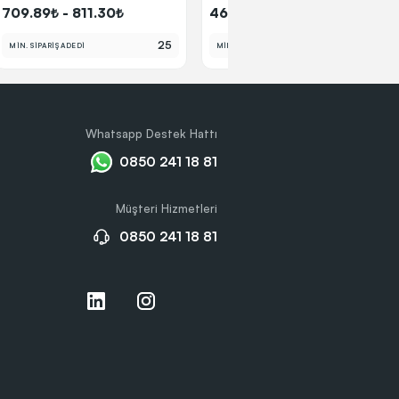
709.89₺ - 811.30₺
464.66₺ - 531.04₺
25
25
MİN. SİPARİŞ ADEDİ
MİN. SİPARİŞ ADEDİ
Whatsapp Destek Hattı
0850 241 18 81
Müşteri Hizmetleri
0850 241 18 81