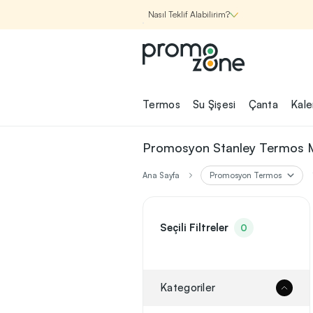
Nasıl Teklif Alabilirim?
Promozone
Termos
Su Şişesi
Çanta
Kal
Nasıl Çalışır?
Promosyon Stanley Termos M
Şirketin için İhtiyac
Ana Sayfa
Promosyon Termos
Olan
Promosyon Ürünle
Bul!
Seçili Filtreler
0
1
Şirketin için ihtiyacın olan farklı
kategorilerde binlerce kaliteli ve ye
ürünü, seçkin marka ve üretici f
Kategoriler
garantisi ile Promozone'da keşfede