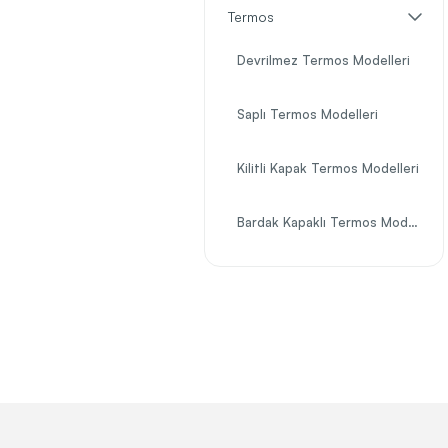
Termos
Devrilmez Termos Modelleri
Saplı Termos Modelleri
Kilitli Kapak Termos Modelleri
Bardak Kapaklı Termos Modelleri
750 ml Büyük Hacim Termos Modelleri
500 ml Mug Bardak Termos Modelleri
French Press Modelleri
Paslanmaz Çelik Termos Modelleri