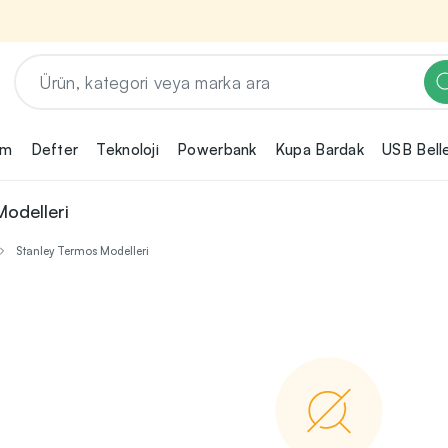
em
Defter
Teknoloji
Powerbank
Kupa Bardak
USB Bell
Renk, Baskı ve Adet
Seçimini Yap!
odelleri
ın
Promosyon ürününü özelleştirmek için renk,
2
Stanley Termos Modelleri
baskı yönü ve adet gibi detayları seçerek,
teklif adımına geçmeden önce tüm
rini
tercihlerine uygun seçenekleri kolayca
3
belirleyebilirsin.
nilikçi
irma
bilirsin.