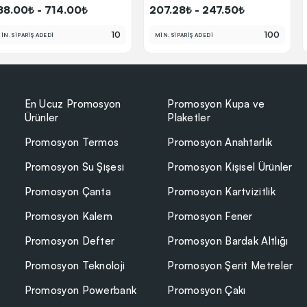
88.00₺ - 714.00₺
207.28₺ - 247.50₺
10
100
İN. SİPARİŞ ADEDİ
MİN. SİPARİŞ ADEDİ
En Ucuz Promosyon
Promosyon Kupa ve
Ürünler
Plaketler
Promosyon Termos
Promosyon Anahtarlık
Promosyon Su Şişesi
Promosyon Kişisel Ürünler
Promosyon Çanta
Promosyon Kartvizitlik
Promosyon Kalem
Promosyon Fener
Promosyon Defter
Promosyon Bardak Altlığı
Promosyon Teknoloji
Promosyon Şerit Metreler
Promosyon Powerbank
Promosyon Çakı