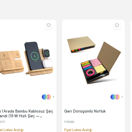
1
1
ü 1 Arada Bambu Kablosuz Şarj
Geri Dönüşümlü Notluk
andı (15 W Hızlı Şarj –
lefon, Akıllı Saat & Kulaklık
9371
PZ8082
in)
at Listesi Aralığı
Fiyat Listesi Aralığı