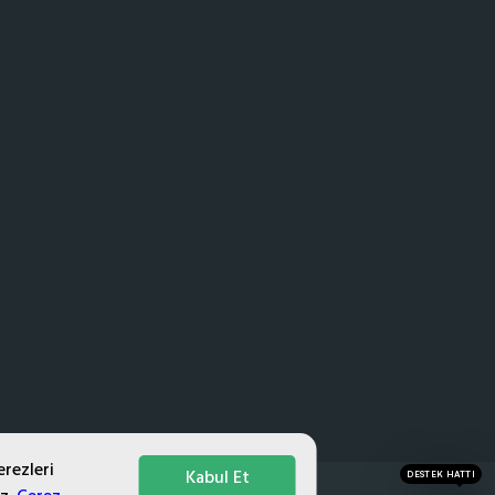
erezleri
Kabul Et
DESTEK HATTI