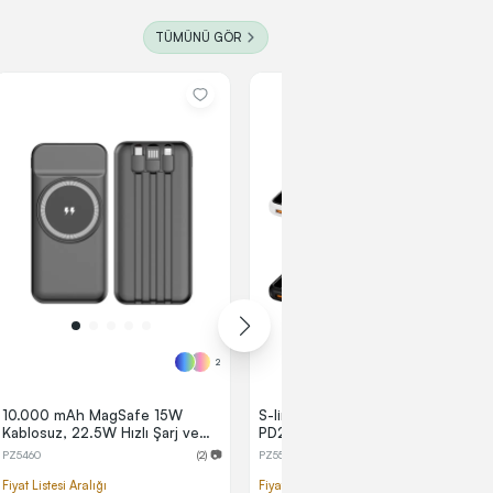
TÜMÜNÜ GÖR
2
2
10.000 mAh MagSafe 15W
S-link IP-G16L 10000mAh
Kablosuz, 22.5W Hızlı Şarj ve
PD20W Type-C+Lightning
Dahili Kablolu Powerbank
Dahili Kablolu LCD Ekranlı
PZ5460
(2) 📷
PZ5588
(1) 📷
Taşınabilir Pil Şarj Cihazı
Powerbank
Fiyat Listesi Aralığı
Fiyat Listesi Aralığı