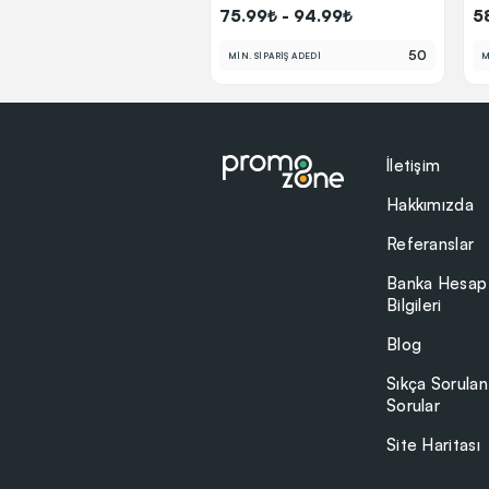
75.99₺ - 94.99₺
5
50
MİN. SİPARİŞ ADEDİ
M
İletişim
Hakkımızda
Referanslar
Banka Hesap
Bilgileri
Blog
Sıkça Sorulan
Sorular
Site Haritası