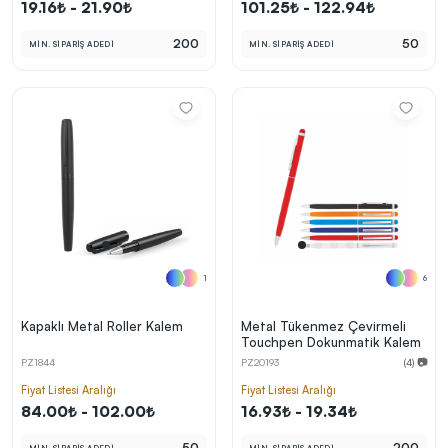
19.16₺ - 21.90₺
101.25₺ - 122.94₺
200
50
MİN. SİPARİŞ ADEDİ
MİN. SİPARİŞ ADEDİ
1
6
Kapaklı Metal Roller Kalem
Metal Tükenmez Çevirmeli
Touchpen Dokunmatik Kalem
PZ1844
PZ20193
(4) 📷
Fiyat Listesi Aralığı
Fiyat Listesi Aralığı
84.00₺ - 102.00₺
16.93₺ - 19.34₺
50
200