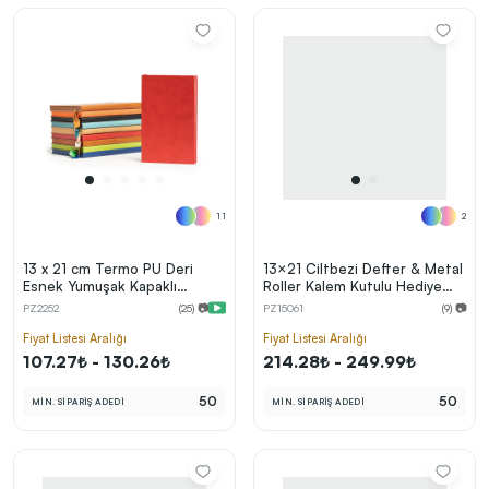
11
2
13 x 21 cm Termo PU Deri
13×21 Ciltbezi Defter & Metal
Esnek Yumuşak Kapaklı
Roller Kalem Kutulu Hediye
Tarihsiz Defter, 196 Sayfa, 80
Seti
PZ2252
(25) 📷
PZ15061
(9) 📷
gr Ivory Krem Çizgili İç Kağıt,
Renkli Kenarlı, Metal Tokalı,
Fiyat Listesi Aralığı
Fiyat Listesi Aralığı
Karton Kılıflı
107.27₺ - 130.26₺
214.28₺ - 249.99₺
50
50
MİN. SİPARİŞ ADEDİ
MİN. SİPARİŞ ADEDİ