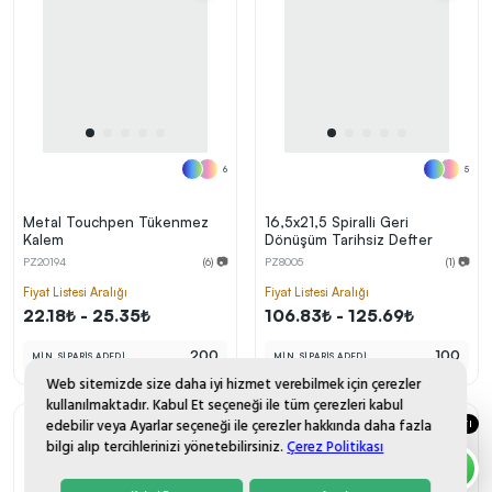
6
5
Metal Touchpen Tükenmez
16,5x21,5 Spiralli Geri
Kalem
Dönüşüm Tarihsiz Defter
PZ20194
(6) 📷
PZ8005
(1) 📷
Fiyat Listesi Aralığı
Fiyat Listesi Aralığı
22.18₺ - 25.35₺
106.83₺ - 125.69₺
200
100
MİN. SİPARİŞ ADEDİ
MİN. SİPARİŞ ADEDİ
Web sitemizde size daha iyi hizmet verebilmek için çerezler
kullanılmaktadır. Kabul Et seçeneği ile tüm çerezleri kabul
edebilir veya Ayarlar seçeneği ile çerezler hakkında daha fazla
DESTEK HATTI
bilgi alıp tercihlerinizi yönetebilirsiniz.
Çerez Politikası