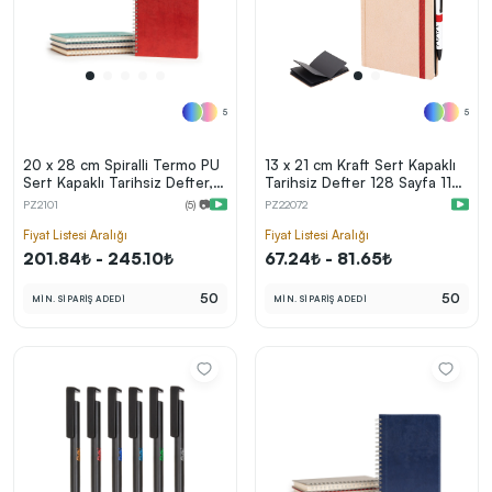
5
5
20 x 28 cm Spiralli Termo PU
13 x 21 cm Kraft Sert Kapaklı
Sert Kapaklı Tarihsiz Defter,
Tarihsiz Defter 128 Sayfa 110
240 Sayfa, 80 gr Ivory Krem
gr Siyah İç Kağıt Kalem Takma
PZ2101
(5) 📷
PZ22072
Kareli İç Kağıt
Yerli
Fiyat Listesi Aralığı
Fiyat Listesi Aralığı
201.84₺ - 245.10₺
67.24₺ - 81.65₺
50
50
MİN. SİPARİŞ ADEDİ
MİN. SİPARİŞ ADEDİ