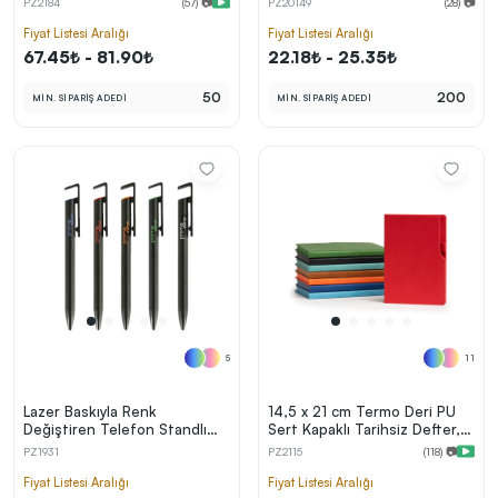
PZ2184
(57) 📷
PZ20149
(28) 📷
kolayca belirleyebilirsin.
Holmen Krem Çizgili İç Kağıt,
Esnek Kapak Lastikli, Kalem
Fiyat Listesi Aralığı
Fiyat Listesi Aralığı
Tutuculu
67.45₺ - 81.90₺
22.18₺ - 25.35₺
50
200
MİN. SİPARİŞ ADEDİ
MİN. SİPARİŞ ADEDİ
En Uygun Fiyatlarla
Teklif Al!
3
Markan için hayal ettiğin ürünü, en uygun fiyatlarla
Promozone’da bulduktan sonra, uzman ekibimiz
sadece sitemiz üzerinden teklif almanı bekliyor.
Sonraki Adıma İlerle
5
11
Lazer Baskıyla Renk
14,5 x 21 cm Termo Deri PU
Değiştiren Telefon Standlı
Sert Kapaklı Tarihsiz Defter,
Metal Tükenmez Kalem
224 Sayfa, 80 gr Ivory Krem
PZ1931
PZ2115
(118) 📷
Çizgili İç Kağıt, Kenar Boyalı,
Kalem Tutuculu
Fiyat Listesi Aralığı
Fiyat Listesi Aralığı