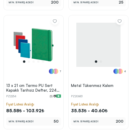
200
25
MİN. SİPARİŞ ADEDİ
MİN. SİPARİŞ ADEDİ
7
4
13 x 21 cm Termo PU Sert
Metal Tükenmez Kalem
Kapaklı Tarihsiz Defter, 224
Sayfa, 80 gr Ivory Krem
PZ2254
(5) 📷
PZ20683
Çizgili İç Kağıt, Esnek Lastikli,
Kalem Tutuculu
Fiyat Listesi Aralığı
Fiyat Listesi Aralığı
85.58₺ - 103.92₺
35.53₺ - 40.60₺
50
200
MİN. SİPARİŞ ADEDİ
MİN. SİPARİŞ ADEDİ