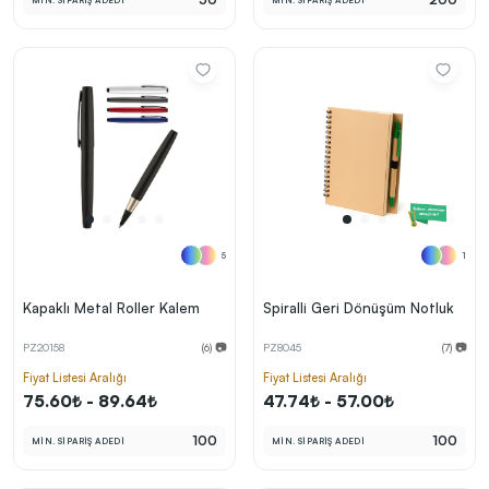
MİN. SİPARİŞ ADEDİ
MİN. SİPARİŞ ADEDİ
5
1
Kapaklı Metal Roller Kalem
Spiralli Geri Dönüşüm Notluk
PZ20158
(6) 📷
PZ8045
(7) 📷
Fiyat Listesi Aralığı
Fiyat Listesi Aralığı
75.60₺ - 89.64₺
47.74₺ - 57.00₺
100
100
MİN. SİPARİŞ ADEDİ
MİN. SİPARİŞ ADEDİ