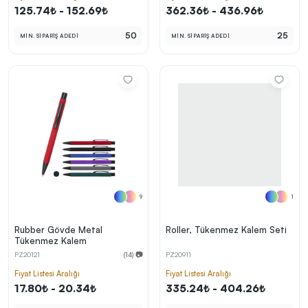
125.74₺ - 152.69₺
362.36₺ - 436.96₺
50
25
MİN. SİPARİŞ ADEDİ
MİN. SİPARİŞ ADEDİ
9
1
Rubber Gövde Metal
Roller, Tükenmez Kalem Seti
Tükenmez Kalem
PZ20121
(14) 📷
PZ20911
Fiyat Listesi Aralığı
Fiyat Listesi Aralığı
17.80₺ - 20.34₺
335.24₺ - 404.26₺