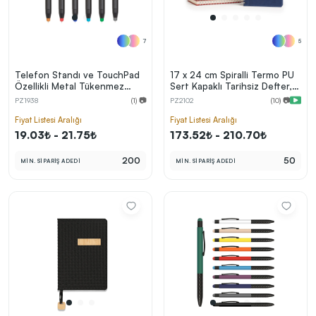
7
5
Telefon Standı ve TouchPad
17 x 24 cm Spiralli Termo PU
Özellikli Metal Tükenmez
Sert Kapaklı Tarihsiz Defter,
Kalem
240 Sayfa, 80 gr Ivory Krem
PZ1938
(1) 📷
PZ2102
(10) 📷
Kareli İç Kağıt
Fiyat Listesi Aralığı
Fiyat Listesi Aralığı
19.03₺ - 21.75₺
173.52₺ - 210.70₺
200
50
MİN. SİPARİŞ ADEDİ
MİN. SİPARİŞ ADEDİ