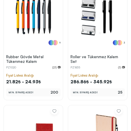
9
3
Rubber Gövde Metal
Roller ve Tükenmez Kalem
Tükenmez Kalem
Set
PZ1020
(23) 📷
PZ1835
(3) 📷
Fiyat Listesi Aralığı
Fiyat Listesi Aralığı
21.82₺ - 24.93₺
286.86₺ - 345.92₺
200
25
MİN. SİPARİŞ ADEDİ
MİN. SİPARİŞ ADEDİ