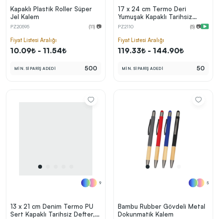
Kapaklı Plastik Roller Süper
17 x 24 cm Termo Deri
Jel Kalem
Yumuşak Kapaklı Tarihsiz
Defter, 224 Sayfa, 80 gr Ivory
PZ20595
(11) 📷
PZ2110
(5) 📷
Çizgili İç Kağıt
Fiyat Listesi Aralığı
Fiyat Listesi Aralığı
10.09₺ - 11.54₺
119.33₺ - 144.90₺
500
50
MİN. SİPARİŞ ADEDİ
MİN. SİPARİŞ ADEDİ
9
5
13 x 21 cm Denim Termo PU
Bambu Rubber Gövdeli Metal
Sert Kapaklı Tarihsiz Defter,
Dokunmatik Kalem