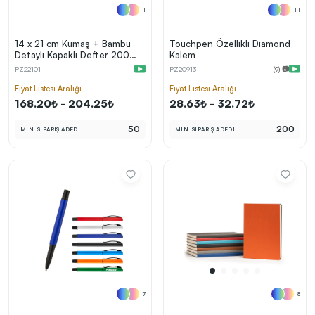
1
11
14 x 21 cm Kumaş + Bambu
Touchpen Özellikli Diamond
Detaylı Kapaklı Defter 200
Kalem
Sayfa 80 gr Ivory Krem Çizgili
PZ22101
PZ20913
(9) 📷
İç Kağıt Bambu Ayraç Tokalı
Fiyat Listesi Aralığı
Fiyat Listesi Aralığı
168.20₺ - 204.25₺
28.63₺ - 32.72₺
50
200
MİN. SİPARİŞ ADEDİ
MİN. SİPARİŞ ADEDİ
7
8