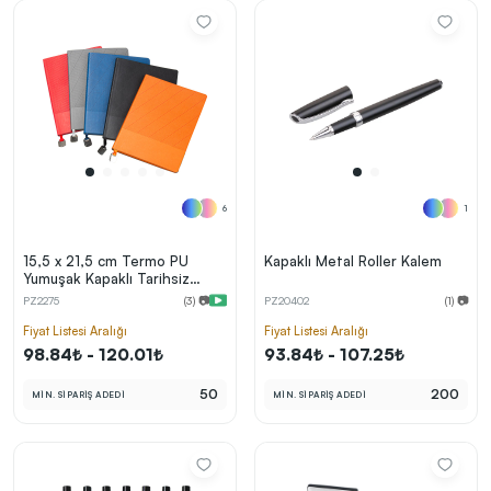
6
1
15,5 x 21,5 cm Termo PU
Kapaklı Metal Roller Kalem
Yumuşak Kapaklı Tarihsiz
Defter 176 Sayfa 80 gr Krem
PZ2275
(3) 📷
PZ20402
(1) 📷
Çizgili İç Kağıt Metal Tokalı
Renkli Kenar Karton Kılıflı
Fiyat Listesi Aralığı
Fiyat Listesi Aralığı
98.84₺ - 120.01₺
93.84₺ - 107.25₺
50
200
MİN. SİPARİŞ ADEDİ
MİN. SİPARİŞ ADEDİ