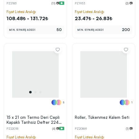
224 Sayfa, 80 gr. Ivory Krem
PZ2183
(11) 📷
PZ1933
(2) 📷
Çizgili İç Kağıt, Renkli Kenarlı,
Metal Tokalı
Fiyat Listesi Aralığı
Fiyat Listesi Aralığı
108.48₺ - 131.72₺
23.47₺ - 26.83₺
50
200
MİN. SİPARİŞ ADEDİ
MİN. SİPARİŞ ADEDİ
5
1
15 x 21 cm Termo Deri Cepli
Roller, Tükenmez Kalem Seti
Kapaklı Tarihsiz Defter 224
Sayfa 80 gr Ivory Krem Çizgili
PZ22018
(4) 📷
PZ20869
(1) 📷
İç Kağıt Kalem Tutuculu
Fiyat Listesi Aralığı
Fiyat Listesi Aralığı