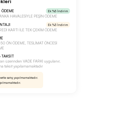
kleri
N ÖDEME
Ek %5 İndirim
a BANKA HAVALESİYLE PEŞİN ÖDEME
ANTAJI
Ek %3 İndirim
 KREDİ KARTI İLE TEK ÇEKİM ÖDEME
ME
a %50 ÖN ÖDEME, TESLİMAT ÖNCESİ
ME
 TAKSİT
tarı üzerinden VADE FARKI uygulanır.
rına taksit yapılamamaktadır
netle satış yapılmamaktadır.
apılmamaktadır.