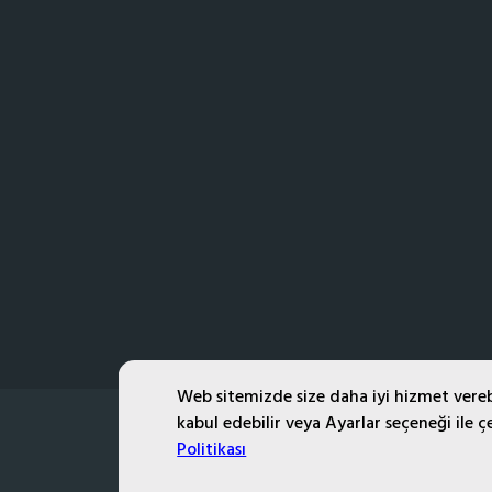
Web sitemizde size daha iyi hizmet verebi
kabul edebilir veya Ayarlar seçeneği ile çe
Politikası
PROMOZONE
© 2026,
. TÜM HAKLARI SAKLIDIR.