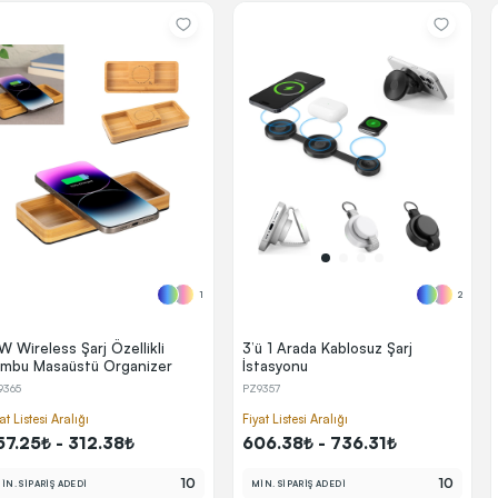
1
2
W Wireless Şarj Özellikli
3’ü 1 Arada Kablosuz Şarj
mbu Masaüstü Organizer
İstasyonu
9365
PZ9357
at Listesi Aralığı
Fiyat Listesi Aralığı
57.25₺ - 312.38₺
606.38₺ - 736.31₺
10
10
İN. SİPARİŞ ADEDİ
MİN. SİPARİŞ ADEDİ