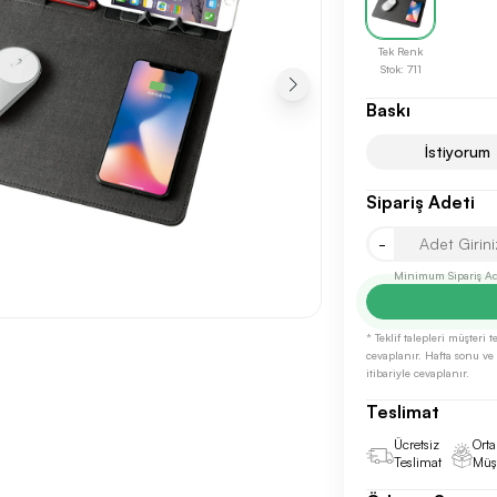
Tek Renk
Stok: 711
Baskı
İstiyorum
Sipariş Adeti
Sonraki Adıma İlerle
-
Minimum Sipariş Ade
* Teklif talepleri müşteri
cevaplanır. Hafta sonu ve r
itibariyle cevaplanır.
Teslimat
Ücretsiz
Orta
Teslimat
Müşt