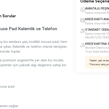
Ödeme Seçene
AVANTAJLI PEŞİ
Sipariş onayınd
n Sorular
KREDİ KARTI AV
Sipariş onayında
Mouse Pad Kalemlik ve Telefon
STANDART ÖDE
Sipariş onayınd
KALAN %50 ÖDE
ış bu wireless şarj özellikli mouse pad, hem
KREDİ KARTINA 3
 çıkar. Kalemlik ve telefon standı detayları
Standart Ödeme tu
üründe toplar.
Ticari kredi kartla
a premium segmentte yer alan bu model,
*Vadeli, çek ve se
*Faturasız satış y
üşteriler için yüksek algı değerine sahip bir
 mouse pad
anımı sağlar