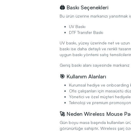
🖨️ Baskı Seçenekleri
Bu ürün üzerine markanızı yansıtmak içi
UV Baskı
DTF Transfer Baskı
UV baskı, yüzey üzerinde net ve uzun
baskı ise daha detaylı ve renkli tasarı
uygun baskı yöntemi satış temsilcilerim
Geniş baskı alanı sayesinde markanız 
🎯 Kullanım Alanları
Kurumsal hediye ve onboarding ki
Ofis çalışanları için masaüstü dü
Yönetici ve özel müşteri hediyele
Teknoloji ve premium promosyon
🚀 Neden Wireless Mouse P
Gün boyu masa başında kullanılan ürü
görünürlüğe sahiptir. Wireless şarj ö