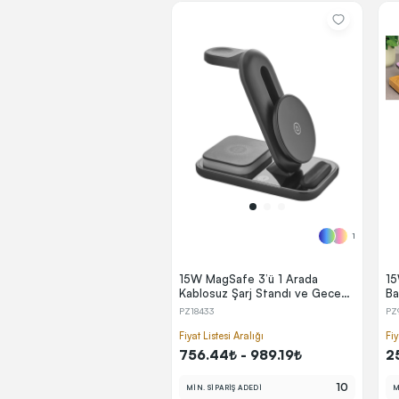
1
15W MagSafe 3’ü 1 Arada
15
Kablosuz Şarj Standı ve Gece
Ba
Lambası
PZ18433
PZ
Fiyat Listesi Aralığı
Fiy
756.44₺ - 989.19₺
2
10
MİN. SİPARİŞ ADEDİ
M