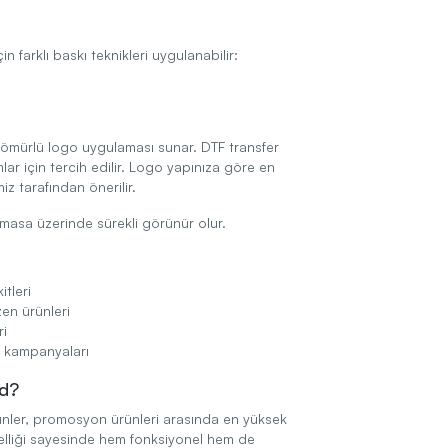
n farklı baskı teknikleri uygulanabilir:
 ömürlü logo uygulaması sunar. DTF transfer
mlar için tercih edilir. Logo yapınıza göre en
iz tarafından önerilir.
masa üzerinde sürekli görünür olur.
tleri
zen ürünleri
ri
 kampanyaları
ad?
nler, promosyon ürünleri arasında en yüksek
zelliği sayesinde hem fonksiyonel hem de