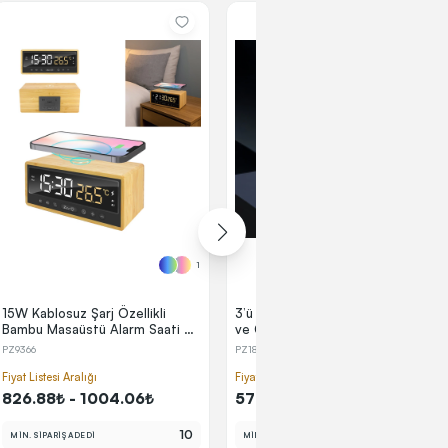
1
1
15W Kablosuz Şarj Özellikli
3’ü 1 Arada Wireless Şarj Cihazı
Bambu Masaüstü Alarm Saati ve
ve Gece Lambası
Termometre
PZ9366
PZ18190
Fiyat Listesi Aralığı
Fiyat Listesi Aralığı
826.88₺ - 1004.06₺
574.77₺ - 697.94₺
10
10
MİN. SİPARİŞ ADEDİ
MİN. SİPARİŞ ADEDİ