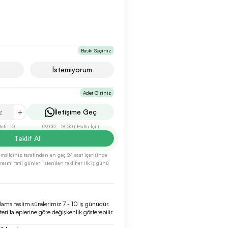
Baskı Seçiniz
İstemiyorum
Adet Giriniz
+
İletişime Geç
ti: 10
09:00 - 18:00 ( Hafta İçi )
Teklif Al
 temsilciniz tarafından en geç 24 saat içerisinde
esmi tatil günleri istenilen teklifler ilk iş günü
lama teslim sürelerimiz 7 - 10 iş günüdür.
eri taleplerine göre değişkenlik gösterebilir.