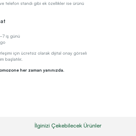
ve telefon standı gibi ek özellikler ise ürünü
mat
5–7 iş günü
rgo
leşimi için ücretsiz olarak dijital onay görseli
m başlatılır.
romozone her zaman yanınızda.
İlginizi Çekebilecek Ürünler