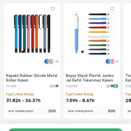
10
6
Kapaklı Rubber Gövde Metal
Beyaz Klipsli Plastik Jumbo
To
Roller Kalem
Jel Refill Tükenmez Kalem
Ka
PZ1006
(47) 📷
PZ20923
(2) 📷
PZ2
Fiyat Listesi Aralığı
Fiyat Listesi Aralığı
Fiya
31.82₺ - 36.37₺
7.59₺ - 8.67₺
28
200
500
MİN. SİPARİŞ ADEDİ
MİN. SİPARİŞ ADEDİ
Mİ