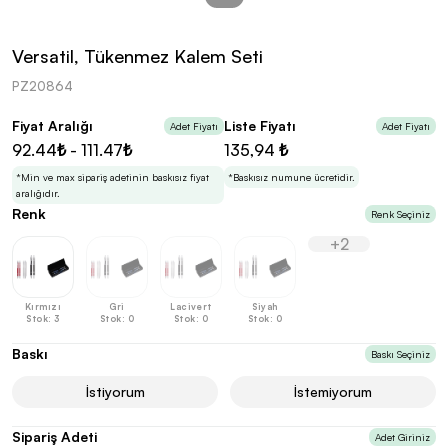
kolayca belirleyebilirsin.
Versatil, Tükenmez Kalem Seti
PZ20864
Fiyat Aralığı
Liste Fiyatı
Adet Fiyatı
Adet Fiyatı
En Uygun Fiyatlarla
Teklif Al!
92.44₺ - 111.47₺
135,94 ₺
3
Markan için hayal ettiğin ürünü, en uygun fiyatlarla
Promozone’da bulduktan sonra, uzman ekibimiz
*Min ve max sipariş adetinin baskısız fiyat
*Baskısız numune ücretidir.
sadece sitemiz üzerinden teklif almanı bekliyor.
aralığıdır.
Renk
Renk Seçiniz
+2
Sonraki Adıma İlerle
Kırmızı
Gri
Lacivert
Siyah
Stok: 3
Stok: 0
Stok: 0
Stok: 0
Baskı
Baskı Seçiniz
İstiyorum
İstemiyorum
Sipariş Adeti
Adet Giriniz