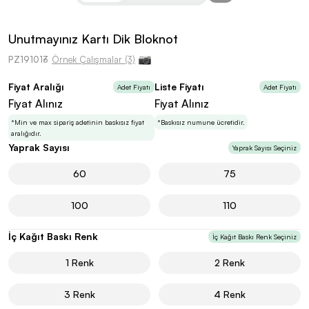
kolayca belirleyebilirsin.
Unutmayınız Kartı Dik Bloknot
PZ191013
Örnek Çalışmalar (3)
Fiyat Aralığı
Liste Fiyatı
Adet Fiyatı
Adet Fiyatı
En Uygun Fiyatlarla
Teklif Al!
Fiyat Alınız
Fiyat Alınız
3
Markan için hayal ettiğin ürünü, en uygun fiyatlarla
Promozone’da bulduktan sonra, uzman ekibimiz
*Min ve max sipariş adetinin baskısız fiyat
*Baskısız numune ücretidir.
sadece sitemiz üzerinden teklif almanı bekliyor.
aralığıdır.
Yaprak Sayısı
Yaprak Sayısı Seçiniz
60
75
Sonraki Adıma İlerle
100
110
İç Kağıt Baskı Renk
İç Kağıt Baskı Renk Seçiniz
1 Renk
2 Renk
3 Renk
4 Renk