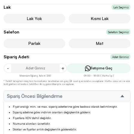
Lak
Lak Seçiniz
Lak Yok
Kısmi Lak
Selefon
Selefon Seçiniz
Parlak
Mat
Sipariş Adeti
Adet Giriniz
-
+
İletişime Geç
Minimum Sipariş Adeti: 250
09:00 - 18:00 ( Hafta İçi )
* Teklif talepleri müşteri temsilciniz tarafından en geç 24 saat içerisinde cevaplanır. Hafta sonu ve resmi
tatil günleri istenilen teklifler ilk iş günü itibariyle cevaplanır.
Sipariş Öncesi Bilgilendirme
Fiyat aralığı min. ve max. sipariş adetlerine göre baskısız olarak belirtilmiştir.
Sipariş adetine göre indirim oranları değişkenlik gösterir.
Fiyatlara KDV dahil değildir.
Numune alımları ücretlidir.
Stoklar ve fiyatlar anlık değişkenlik gösterebilir.