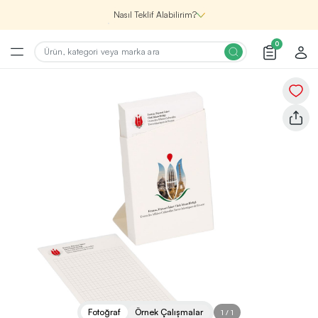
Nasıl Teklif Alabilirim?
0
Şirketin için İhtiyacın Olan
Promosyon Ürünlerini Bul!
1
Şirketin için ihtiyacın olan farklı kategorilerde
binlerce kaliteli ve yenilikçi ürünü, seçkin marka ve
üretici firma garantisi ile Promozone’da
keşfedebilirsin.
Renk, Baskı ve Adet
Seçimini Yap!
2
Promosyon ürününü özelleştirmek için renk, baskı
yönü ve adet gibi detayları seçerek, teklif adımına
geçmeden önce tüm tercihlerine uygun seçenekleri
Fotoğraf
Örnek Çalışmalar
1
/
1