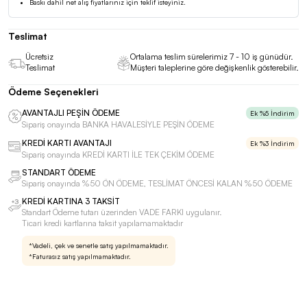
Baskı dahil net alış fiyatlarınız için teklif isteyiniz.
Teslimat
Ücretsiz
Ortalama teslim sürelerimiz 7 - 10 iş günüdür.
Teslimat
Müşteri taleplerine göre değişkenlik gösterebilir.
Ödeme Seçenekleri
AVANTAJLI PEŞİN ÖDEME
Ek %5 İndirim
Sipariş onayında BANKA HAVALESİYLE PEŞİN ÖDEME
KREDİ KARTI AVANTAJI
Ek %3 İndirim
Sipariş onayında KREDİ KARTI İLE TEK ÇEKİM ÖDEME
STANDART ÖDEME
Sipariş onayında %50 ÖN ÖDEME, TESLİMAT ÖNCESİ KALAN %50 ÖDEME
KREDİ KARTINA 3 TAKSİT
Standart Ödeme tutarı üzerinden VADE FARKI uygulanır.
Ticari kredi kartlarına taksit yapılamamaktadır
*Vadeli, çek ve senetle satış yapılmamaktadır.
*Faturasız satış yapılmamaktadır.