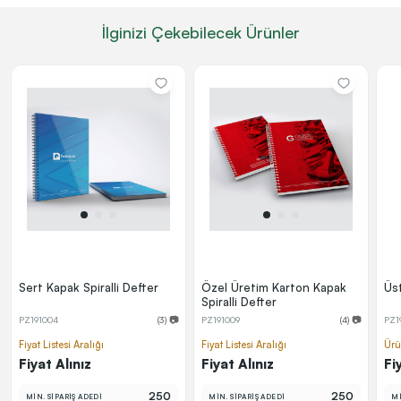
İlginizi Çekebilecek Ürünler
Sert Kapak Spiralli Defter
Özel Üretim Karton Kapak
Üst
Spiralli Defter
PZ191004
(3) 📷
PZ191009
(4) 📷
PZ1
Fiyat Listesi Aralığı
Fiyat Listesi Aralığı
Ürü
Fiyat Alınız
Fiyat Alınız
Fi
250
250
MİN. SİPARİŞ ADEDİ
MİN. SİPARİŞ ADEDİ
Mİ