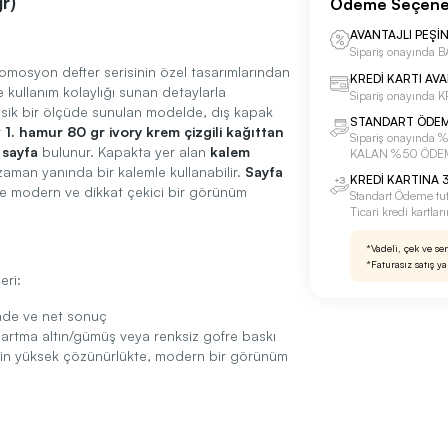
r)
Ödeme Seçene
AVANTAJLI PEŞİ
Sipariş onayınd
mosyon defter serisinin özel tasarımlarından
KREDİ KARTI AV
 kullanım kolaylığı sunan detaylarla
Sipariş onayında
sik bir ölçüde sunulan modelde, dış kapak
STANDART ÖDE
r
1. hamur 80 gr ivory krem çizgili kağıttan
Sipariş onayınd
 sayfa
bulunur. Kapakta yer alan
kalem
KALAN %50 ÖDE
r zaman yanında bir kalemle kullanabilir.
Sayfa
KREDİ KARTINA 3
re modern ve dikkat çekici bir görünüm
Standart Ödeme tu
Ticari kredi kartla
*Vadeli, çek ve se
*Faturasız satış y
eri:
sade ve net sonuç
artma altın/gümüş veya renksiz gofre baskı
için yüksek çözünürlükte, modern bir görünüm