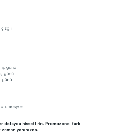
çizgili
 iş günü
iş günü
ş günü
çin promosyon
er detayda hissettirin. Promozone, fark
r zaman yanınızda.