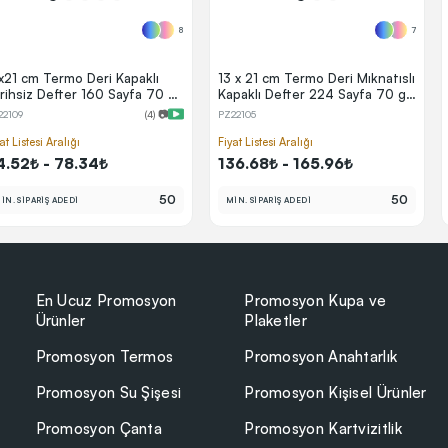
8
7
x21 cm Termo Deri Kapaklı
13 x 21 cm Termo Deri Mıknatıslı
rihsiz Defter 160 Sayfa 70 gr
Kapaklı Defter 224 Sayfa 70 gr
em Çizgili Elastik Bantlı Kalem
Ivory Krem Çizgili Kenar Boyalı
22109
(4) 📷
PZ22105
tuculu
Lazer Kazımalı (Kenar Renk
Efektli)
at Listesi Aralığı
Fiyat Listesi Aralığı
4.52₺ - 78.34₺
136.68₺ - 165.96₺
50
50
İN. SİPARİŞ ADEDİ
MİN. SİPARİŞ ADEDİ
En Ucuz Promosyon
Promosyon Kupa ve
Ürünler
Plaketler
Promosyon Termos
Promosyon Anahtarlık
Promosyon Su Şişesi
Promosyon Kişisel Ürünler
Promosyon Çanta
Promosyon Kartvizitlik