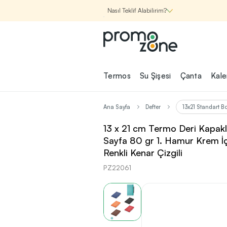
Nasıl Teklif Alabilirim?
Promozone
Termos
Su Şişesi
Çanta
Kal
Nasıl Çalışır?
Ana Sayfa
Defter
13x21 Standart Bo
Şirketin için İhtiyac
13 x 21 cm Termo Deri Kapakl
Olan
Sayfa 80 gr 1. Hamur Krem İ
Promosyon Ürünle
Renkli Kenar Çizgili
Bul!
PZ22061
1
Şirketin için ihtiyacın olan farklı
kategorilerde binlerce kaliteli ve ye
ürünü, seçkin marka ve üretici f
garantisi ile Promozone'da keşfede