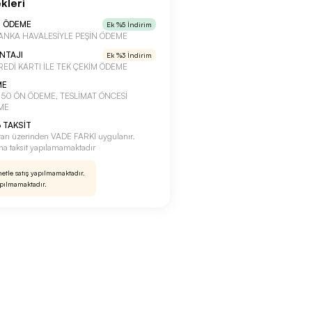
kleri
N ÖDEME
Ek %5 İndirim
a BANKA HAVALESİYLE PEŞİN ÖDEME
ANTAJI
Ek %3 İndirim
 KREDİ KARTI İLE TEK ÇEKİM ÖDEME
ME
a %50 ÖN ÖDEME, TESLİMAT ÖNCESİ
ME
 TAKSİT
tarı üzerinden VADE FARKI uygulanır.
rına taksit yapılamamaktadır
netle satış yapılmamaktadır.
apılmamaktadır.