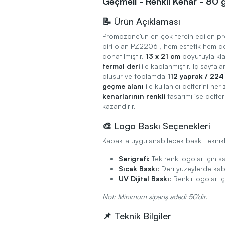
Geçmeli - Renkli Kenar - 80 g
📝 Ürün Açıklaması
Promozone’un en çok tercih edilen pro
biri olan PZ22061, hem estetik hem de
donatılmıştır.
13 x 21 cm
boyutuyla kla
termal deri
ile kaplanmıştır. İç sayfala
oluşur ve toplamda
112 yaprak / 224
geçme alanı
ile kullanıcı defterini he
kenarlarının renkli
tasarımı ise defte
kazandırır.
🎨 Logo Baskı Seçenekleri
Kapakta uygulanabilecek baskı teknikl
Serigrafi:
Tek renk logolar için 
Sıcak Baskı:
Deri yüzeylerde kab
UV Dijital Baskı:
Renkli logolar 
Not: Minimum sipariş adedi 50’dir.
📌 Teknik Bilgiler