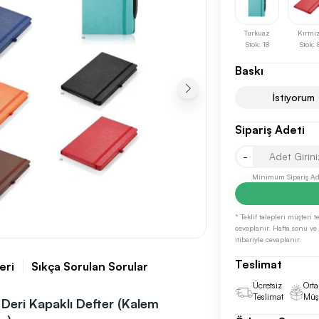
Turkuaz
Kırmız
Stok: 18
Stok: 
Baskı
İstiyorum
Sipariş Adeti
Sonraki Adıma İlerle
-
Minimum Sipariş Ade
* Teklif talepleri müşteri
cevaplanır. Hafta sonu ve r
itibariyle cevaplanır.
Teslimat
eri
Sıkça Sorulan Sorular
Ücretsiz
Orta
Teslimat
Müşt
Deri Kapaklı Defter (Kalem