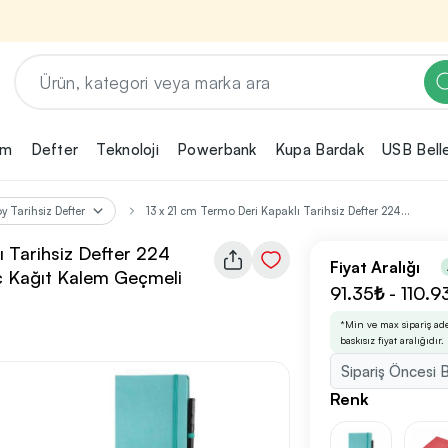
em
Defter
Teknoloji
Powerbank
Kupa Bardak
USB Bell
Renk, Baskı ve Adet
Seçimini Yap!
y Tarihsiz Defter
13 x 21 cm Termo Deri Kapaklı Tarihsiz Defter 224...
ın
Promosyon ürününü özelleştirmek için renk,
2
ı Tarihsiz Defter 224
baskı yönü ve adet gibi detayları seçerek,
Fiyat Aralığı
ç Kağıt Kalem Geçmeli
teklif adımına geçmeden önce tüm
rini
tercihlerine uygun seçenekleri kolayca
91.35₺ - 110.9
3
belirleyebilirsin.
*Min ve max sipariş ad
baskısız fiyat aralığıdır.
Sipariş Öncesi B
nilikçi
irma
Renk
bilirsin.