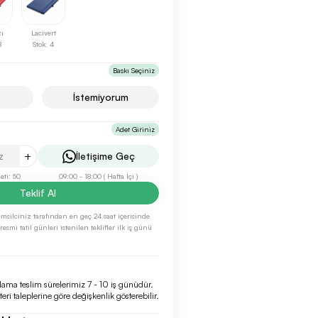
ı
Lacivert
8
Stok: 4
Baskı Seçiniz
İstemiyorum
Adet Giriniz
+
İletişime Geç
ti: 50
09:00 - 18:00 ( Hafta İçi )
Teklif Al
 temsilciniz tarafından en geç 24 saat içerisinde
esmi tatil günleri istenilen teklifler ilk iş günü
lama teslim sürelerimiz 7 - 10 iş günüdür.
eri taleplerine göre değişkenlik gösterebilir.