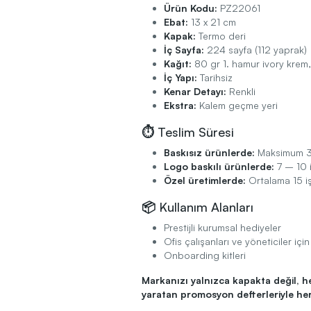
Ürün Kodu:
PZ22061
Ebat:
13 x 21 cm
Kapak:
Termo deri
İç Sayfa:
224 sayfa (112 yaprak)
Kağıt:
80 gr 1. hamur ivory krem, 
İç Yapı:
Tarihsiz
Kenar Detayı:
Renkli
Ekstra:
Kalem geçme yeri
⏱️ Teslim Süresi
Baskısız ürünlerde:
Maksimum 3
Logo baskılı ürünlerde:
7 – 10 
Özel üretimlerde:
Ortalama 15 i
📦 Kullanım Alanları
Prestijli kurumsal hediyeler
Ofis çalışanları ve yöneticiler i
Onboarding kitleri
Markanızı yalnızca kapakta değil, h
yaratan promosyon defterleriyle he