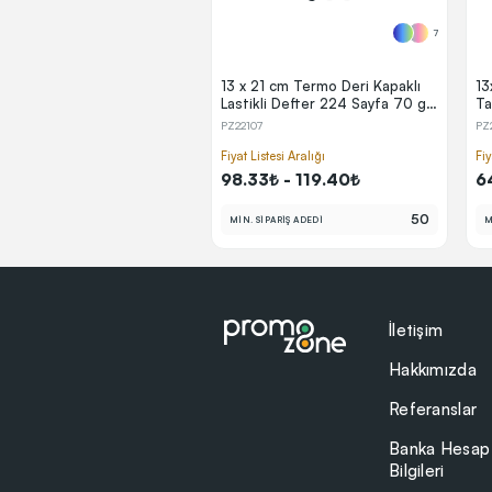
7
13 x 21 cm Termo Deri Kapaklı
13
Lastikli Defter 224 Sayfa 70 gr
Ta
Ivory Krem Çizgili Kenar Boyalı
Kr
PZ22107
PZ
Lazer Kazımalı (Kenar Renk
Tu
Efektli)
Fiyat Listesi Aralığı
Fiy
98.33₺ - 119.40₺
6
50
MİN. SİPARİŞ ADEDİ
M
İletişim
Hakkımızda
Referanslar
Banka Hesap
Bilgileri