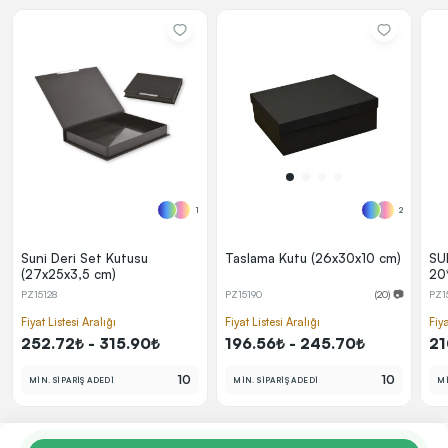
1
2
Suni Deri Set Kutusu
Taslama Kutu (26x30x10 cm)
SU
(27x25x3,5 cm)
20
PZ15128
PZ15190
(20) 📷
PZ1
Fiyat Listesi Aralığı
Fiyat Listesi Aralığı
Fiya
252.72₺ - 315.90₺
196.56₺ - 245.70₺
21
10
10
MİN. SİPARİŞ ADEDİ
MİN. SİPARİŞ ADEDİ
Mİ