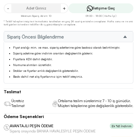
-
+
İletişime Geç
Minimum Sipariş Adeti: 10
09:00 - 18:00 ( Hafta İçi )
* Teklif talepleri müşteri temsilciniz tarafından en geç 24 saat içerisinde cevaplanır. Hafta sonu ve resmi
tatil günleri istenilen teklifler ilk iş günü itibariyle cevaplanır.
Sipariş Öncesi Bilgilendirme
Fiyat aralığı min. ve max. sipariş adetlerine göre baskısız olarak belirtilmiştir.
Sipariş adetine göre indirim oranları değişkenlik gösterir.
Fiyatlara KDV dahil değildir.
Numune alımları ücretlidir.
Stoklar ve fiyatlar anlık değişkenlik gösterebilir.
Baskı dahil net alış fiyatlarınız için teklif isteyiniz.
Teslimat
Ücretsiz
Ortalama teslim sürelerimiz 7 - 10 iş günüdür.
Teslimat
Müşteri taleplerine göre değişkenlik gösterebilir.
Ödeme Seçenekleri
AVANTAJLI PEŞİN ÖDEME
Ek %5 İndirim
Sipariş onayında BANKA HAVALESİYLE PEŞİN ÖDEME