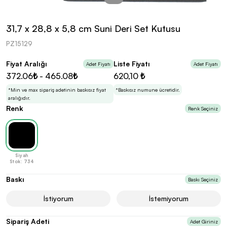
kolayca belirleyebilirsin.
31,7 x 28,8 x 5,8 cm Suni Deri Set Kutusu
PZ15129
Fiyat Aralığı
Liste Fiyatı
Adet Fiyatı
Adet Fiyatı
En Uygun Fiyatlarla
Teklif Al!
372.06₺ - 465.08₺
620,10 ₺
3
Markan için hayal ettiğin ürünü, en uygun fiyatlarla
Promozone’da bulduktan sonra, uzman ekibimiz
*Min ve max sipariş adetinin baskısız fiyat
*Baskısız numune ücretidir.
sadece sitemiz üzerinden teklif almanı bekliyor.
aralığıdır.
Renk
Renk Seçiniz
Sonraki Adıma İlerle
Siyah
Stok: 734
Baskı
Baskı Seçiniz
İstiyorum
İstemiyorum
Sipariş Adeti
Adet Giriniz