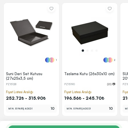
1
2
Suni Deri Set Kutusu
Taslama Kutu (26x30x10 cm)
SU
(27x25x3,5 cm)
20
PZ15128
PZ15190
(20) 📷
PZ1
Fiyat Listesi Aralığı
Fiyat Listesi Aralığı
Fiya
252.72₺ - 315.90₺
196.56₺ - 245.70₺
21
10
10
MİN. SİPARİŞ ADEDİ
MİN. SİPARİŞ ADEDİ
Mİ