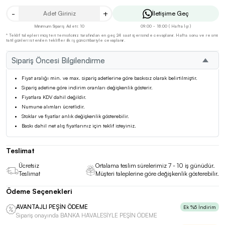
-
+
İletişime Geç
Minimum Sipariş Adeti: 10
09:00 - 18:00 ( Hafta İçi )
* Teklif talepleri müşteri temsilciniz tarafından en geç 24 saat içerisinde cevaplanır. Hafta sonu ve resmi
tatil günleri istenilen teklifler ilk iş günü itibariyle cevaplanır.
Sipariş Öncesi Bilgilendirme
Fiyat aralığı min. ve max. sipariş adetlerine göre baskısız olarak belirtilmiştir.
Sipariş adetine göre indirim oranları değişkenlik gösterir.
Fiyatlara KDV dahil değildir.
Numune alımları ücretlidir.
Stoklar ve fiyatlar anlık değişkenlik gösterebilir.
Baskı dahil net alış fiyatlarınız için teklif isteyiniz.
Teslimat
Ücretsiz
Ortalama teslim sürelerimiz 7 - 10 iş günüdür.
Teslimat
Müşteri taleplerine göre değişkenlik gösterebilir.
Ödeme Seçenekleri
AVANTAJLI PEŞİN ÖDEME
Ek %5 İndirim
Sipariş onayında BANKA HAVALESİYLE PEŞİN ÖDEME