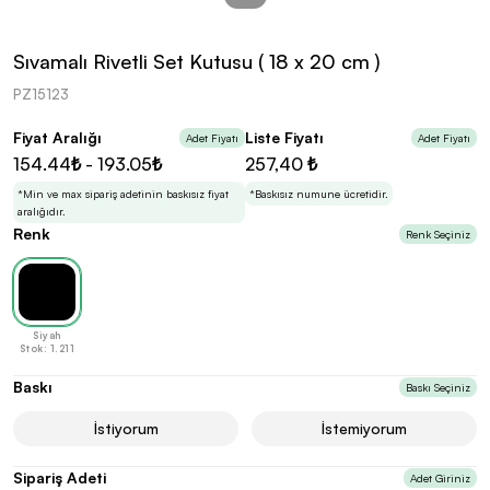
kolayca belirleyebilirsin.
Sıvamalı Rivetli Set Kutusu ( 18 x 20 cm )
PZ15123
Fiyat Aralığı
Liste Fiyatı
Adet Fiyatı
Adet Fiyatı
En Uygun Fiyatlarla
Teklif Al!
154.44₺ - 193.05₺
257,40 ₺
3
Markan için hayal ettiğin ürünü, en uygun fiyatlarla
Promozone’da bulduktan sonra, uzman ekibimiz
*Min ve max sipariş adetinin baskısız fiyat
*Baskısız numune ücretidir.
sadece sitemiz üzerinden teklif almanı bekliyor.
aralığıdır.
Renk
Renk Seçiniz
Sonraki Adıma İlerle
Siyah
Stok: 1.211
Baskı
Baskı Seçiniz
İstiyorum
İstemiyorum
Sipariş Adeti
Adet Giriniz