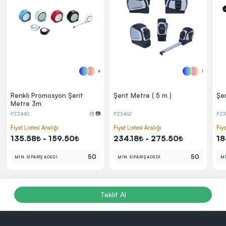
4
1
Renkli Promosyon Şerit
Şerit Metre ( 5 m )
Şer
Metre 3m
PZ3440
(1) 📷
PZ3462
PZ3
Fiyat Listesi Aralığı
Fiyat Listesi Aralığı
Fiya
135.58₺ - 159.50₺
234.18₺ - 275.50₺
18
50
50
MİN. SİPARİŞ ADEDİ
MİN. SİPARİŞ ADEDİ
Mİ
Teklif Al