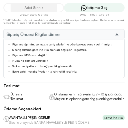
-
+
İletişime Geç
Minimum Sipariş Adeti: 50
09:00 - 18:00 ( Hafta İçi )
* Teklif talepleri müşteri temsilciniz tarafından en geç 24 saat içerisinde cevaplanır. Hafta sonu ve resmi
tatil günleri istenilen teklifler ilk iş günü itibariyle cevaplanır.
Sipariş Öncesi Bilgilendirme
Fiyat aralığı min. ve max. sipariş adetlerine göre baskısız olarak belirtilmiştir.
Sipariş adetine göre indirim oranları değişkenlik gösterir.
Fiyatlara KDV dahil değildir.
Numune alımları ücretlidir.
Stoklar ve fiyatlar anlık değişkenlik gösterebilir.
Baskı dahil net alış fiyatlarınız için teklif isteyiniz.
Teslimat
Ücretsiz
Ortalama teslim sürelerimiz 7 - 10 iş günüdür.
Teslimat
Müşteri taleplerine göre değişkenlik gösterebilir.
Ödeme Seçenekleri
AVANTAJLI PEŞİN ÖDEME
Ek %5 İndirim
Sipariş onayında BANKA HAVALESİYLE PEŞİN ÖDEME