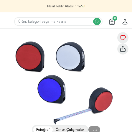
Nasıl Teklif Alabilirim?
0
Şirketin için İhtiyacın Olan
Promosyon Ürünlerini Bul!
1
Şirketin için ihtiyacın olan farklı kategorilerde
binlerce kaliteli ve yenilikçi ürünü, seçkin marka ve
üretici firma garantisi ile Promozone’da
keşfedebilirsin.
Renk, Baskı ve Adet
Seçimini Yap!
2
Promosyon ürününü özelleştirmek için renk, baskı
yönü ve adet gibi detayları seçerek, teklif adımına
geçmeden önce tüm tercihlerine uygun seçenekleri
Fotoğraf
Örnek Çalışmalar
1
/
4