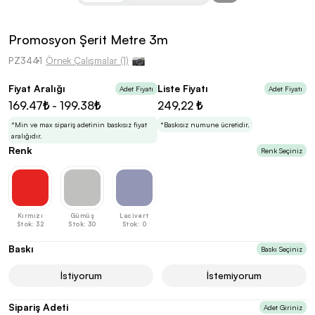
kolayca belirleyebilirsin.
Promosyon Şerit Metre 3m
PZ3441
Örnek Çalışmalar (1)
Fiyat Aralığı
Liste Fiyatı
Adet Fiyatı
Adet Fiyatı
En Uygun Fiyatlarla
Teklif Al!
169.47₺ - 199.38₺
249,22 ₺
3
Markan için hayal ettiğin ürünü, en uygun fiyatlarla
Promozone’da bulduktan sonra, uzman ekibimiz
*Min ve max sipariş adetinin baskısız fiyat
*Baskısız numune ücretidir.
sadece sitemiz üzerinden teklif almanı bekliyor.
aralığıdır.
Renk
Renk Seçiniz
Sonraki Adıma İlerle
Kırmızı
Gümüş
Lacivert
Stok: 32
Stok: 30
Stok: 0
Baskı
Baskı Seçiniz
İstiyorum
İstemiyorum
Sipariş Adeti
Adet Giriniz