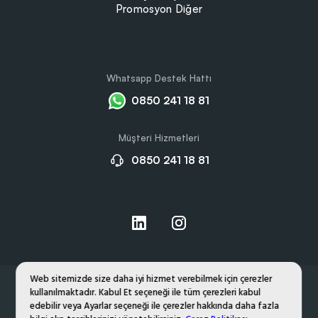
Promosyon Diğer
Whatsapp Destek Hattı
0850 241 18 81
Müşteri Hizmetleri
0850 241 18 81
Web sitemizde size daha iyi hizmet verebilmek için çerezler
kullanılmaktadır. Kabul Et seçeneği ile tüm çerezleri kabul
Hakkımızda
Gizlilik ve Çerez Politikası
edebilir veya Ayarlar seçeneği ile çerezler hakkında daha fazla
Kişisel Verilerin Korunması