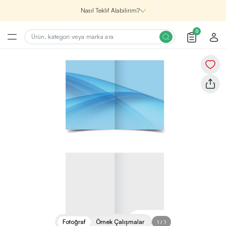
Nasıl Teklif Alabilirim?
0
Şirketin için İhtiyacın Olan
Promosyon Ürünlerini Bul!
1
Şirketin için ihtiyacın olan farklı kategorilerde
binlerce kaliteli ve yenilikçi ürünü, seçkin marka ve
üretici firma garantisi ile Promozone’da
keşfedebilirsin.
Renk, Baskı ve Adet
Seçimini Yap!
2
Promosyon ürününü özelleştirmek için renk, baskı
yönü ve adet gibi detayları seçerek, teklif adımına
geçmeden önce tüm tercihlerine uygun seçenekleri
Fotoğraf
Örnek Çalışmalar
1
/
1