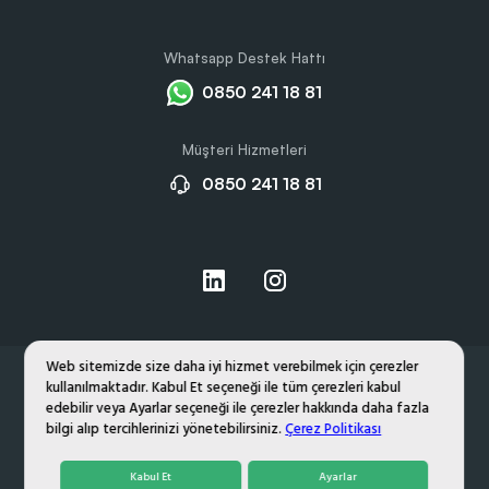
Whatsapp Destek Hattı
0850 241 18 81
Müşteri Hizmetleri
0850 241 18 81
Web sitemizde size daha iyi hizmet verebilmek için çerezler
kullanılmaktadır. Kabul Et seçeneği ile tüm çerezleri kabul
Hakkımızda
Gizlilik ve Çerez Politikası
edebilir veya Ayarlar seçeneği ile çerezler hakkında daha fazla
Kişisel Verilerin Korunması
bilgi alıp tercihlerinizi yönetebilirsiniz.
Çerez Politikası
PROMOZONE
© 2026,
. TÜM HAKLARI SAKLIDIR.
Kabul Et
Ayarlar