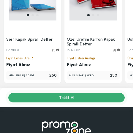
Sert Kapak Spiralli Defter
Özel Üretim Karton Kapak
Üst
Spiralli Defter
PZ191004
(3) 📷
PZ191009
(4) 📷
PZ1
Fiyat Listesi Aralığı
Fiyat Listesi Aralığı
Ürü
Fiyat Alınız
Fiyat Alınız
Fi
250
250
MİN. SİPARİŞ ADEDİ
MİN. SİPARİŞ ADEDİ
Mİ
Teklif Al