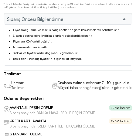
* Teklif talepleri müşteri temsilciniz tarafından en geç 24 saat içerisinde cevaplanır. Hafta sonu ve resmi
tatil günleri istenilen teklifler ilk iş günü itibariyle cevaplanır.
Sipariş Öncesi Bilgilendirme
Fiyat aralığı min. ve max. sipariş adetlerine göre baskısız olarak belirtilmiştir.
Sipariş adetine göre indirim oranları değişkenlik gösterir.
Fiyatlara KDV dahil değildir.
Numune alımları ücretlidir.
Stoklar ve fiyatlar anlık değişkenlik gösterebilir.
Baskı dahil net alış fiyatlarınız için teklif isteyiniz.
Teslimat
Ücretsiz
Ortalama teslim sürelerimiz 7 - 10 iş günüdür.
Teslimat
Müşteri taleplerine göre değişkenlik gösterebilir.
Ödeme Seçenekleri
AVANTAJLI PEŞİN ÖDEME
Ek %5 İndirim
Sipariş onayında BANKA HAVALESİYLE PEŞİN ÖDEME
KREDİ KARTI AVANTAJI
Ek %3 İndirim
Sipariş onayında KREDİ KARTI İLE TEK ÇEKİM ÖDEME
STANDART ÖDEME