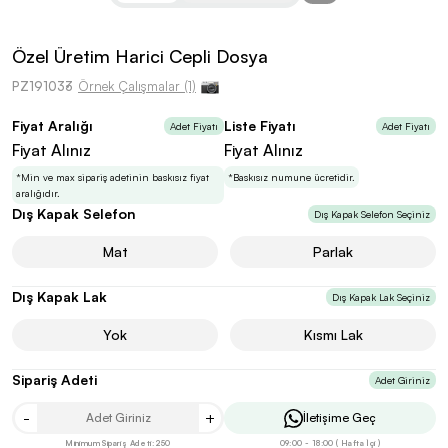
kolayca belirleyebilirsin.
Özel Üretim Harici Cepli Dosya
PZ191033
Örnek Çalışmalar (1)
Fiyat Aralığı
Liste Fiyatı
Adet Fiyatı
Adet Fiyatı
En Uygun Fiyatlarla
Teklif Al!
Fiyat Alınız
Fiyat Alınız
3
Markan için hayal ettiğin ürünü, en uygun fiyatlarla
Promozone’da bulduktan sonra, uzman ekibimiz
*Min ve max sipariş adetinin baskısız fiyat
*Baskısız numune ücretidir.
sadece sitemiz üzerinden teklif almanı bekliyor.
aralığıdır.
Dış Kapak Selefon
Dış Kapak Selefon Seçiniz
Mat
Parlak
Sonraki Adıma İlerle
Dış Kapak Lak
Dış Kapak Lak Seçiniz
Yok
Kısmı Lak
Sipariş Adeti
Adet Giriniz
-
+
İletişime Geç
Minimum Sipariş Adeti: 250
09:00 - 18:00 ( Hafta İçi )