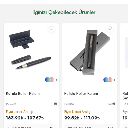
İlginizi Çekebilecek Ürünler
1
3
Kutulu Roller Kalem
Kutulu Roller Kalem
Ro
Se
PZ9307
(1) 📷
PZ1864
(3) 📷
PZ1
Fiyat Listesi Aralığı
Fiyat Listesi Aralığı
Fiya
163.92₺ - 197.67₺
99.52₺ - 117.09₺
19