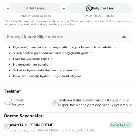
-
+
İletişime Geç
Minimum Sipariş Adeti: 50
09:00 - 18:00 ( Hafta İçi )
* Teklif talepleri müşteri temsilciniz tarafından en geç 24 saat içerisinde cevaplanır. Hafta sonu ve resmi
tatil günleri istenilen teklifler ilk iş günü itibariyle cevaplanır.
Sipariş Öncesi Bilgilendirme
Fiyat aralığı min. ve max. sipariş adetlerine göre baskısız olarak belirtilmiştir.
Sipariş adetine göre indirim oranları değişkenlik gösterir.
Fiyatlara KDV dahil değildir.
Numune alımları ücretlidir.
Stoklar ve fiyatlar anlık değişkenlik gösterebilir.
Baskı dahil net alış fiyatlarınız için teklif isteyiniz.
Teslimat
Ücretsiz
Ortalama teslim sürelerimiz 7 - 10 iş günüdür.
Teslimat
Müşteri taleplerine göre değişkenlik gösterebilir.
Ödeme Seçenekleri
AVANTAJLI PEŞİN ÖDEME
Ek %5 İndirim
Sipariş onayında BANKA HAVALESİYLE PEŞİN ÖDEME