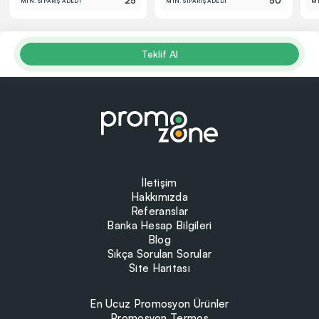
25
50
MİN. SİPARİŞ ADEDİ
MİN. SİPARİŞ ADEDİ
Mİ
Teklif Al
İletişim
Hakkımızda
Referanslar
Banka Hesap Bilgileri
Blog
Sıkça Sorulan Sorular
Site Haritası
En Ucuz Promosyon Ürünler
Promosyon Termos