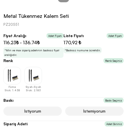
kolayca belirleyebilirsin.
Metal Tükenmez Kalem Seti
PZ20551
Fiyat Aralığı
Liste Fiyatı
Adet Fiyatı
Adet Fiyatı
En Uygun Fiyatlarla
Teklif Al!
116.23₺ - 136.74₺
170,92 ₺
3
Markan için hayal ettiğin ürünü, en uygun fiyatlarla
Promozone’da bulduktan sonra, uzman ekibimiz
*Min ve max sipariş adetinin baskısız fiyat
*Baskısız numune ücretidir.
sadece sitemiz üzerinden teklif almanı bekliyor.
aralığıdır.
Renk
Renk Seçiniz
Sonraki Adıma İlerle
Füme
Siyah-Siyah
Stok: 1.438
Stok: 2.183
Baskı
Baskı Seçiniz
İstiyorum
İstemiyorum
Sipariş Adeti
Adet Giriniz