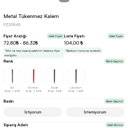
kolayca belirleyebilirsin.
Metal Tükenmez Kalem
PZ20845
Fiyat Aralığı
Liste Fiyatı
Adet Fiyatı
Adet Fiyatı
En Uygun Fiyatlarla
Teklif Al!
72.80₺ - 86.32₺
104,00 ₺
3
Markan için hayal ettiğin ürünü, en uygun fiyatlarla
Promozone’da bulduktan sonra, uzman ekibimiz
*Min ve max sipariş adetinin baskısız fiyat
*Baskısız numune ücretidir.
sadece sitemiz üzerinden teklif almanı bekliyor.
aralığıdır.
Renk
Renk Seçiniz
Sonraki Adıma İlerle
Gri
Kırmızı
Siyah
Lacivert
Stok: 1.699
Stok: 1.499
Stok: 468
Stok: 1.225
Baskı
Baskı Seçiniz
İstiyorum
İstemiyorum
Sipariş Adeti
Adet Giriniz