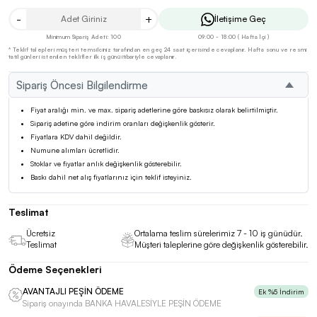
-
+
İletişime Geç
Minimum Sipariş Adeti: 100
09:00 - 18:00 ( Hafta İçi )
* Teklif talepleri müşteri temsilciniz tarafından en geç 24 saat içerisinde cevaplanır. Hafta sonu ve resmi
tatil günleri istenilen teklifler ilk iş günü itibariyle cevaplanır.
Sipariş Öncesi Bilgilendirme
Fiyat aralığı min. ve max. sipariş adetlerine göre baskısız olarak belirtilmiştir.
Sipariş adetine göre indirim oranları değişkenlik gösterir.
Fiyatlara KDV dahil değildir.
Numune alımları ücretlidir.
Stoklar ve fiyatlar anlık değişkenlik gösterebilir.
Baskı dahil net alış fiyatlarınız için teklif isteyiniz.
Teslimat
Ücretsiz
Ortalama teslim sürelerimiz 7 - 10 iş günüdür.
Teslimat
Müşteri taleplerine göre değişkenlik gösterebilir.
Ödeme Seçenekleri
AVANTAJLI PEŞİN ÖDEME
Ek %5 İndirim
Sipariş onayında BANKA HAVALESİYLE PEŞİN ÖDEME