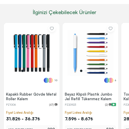
İlginizi Çekebilecek Ürünler
10
6
Kapaklı Rubber Gövde Metal
Beyaz Klipsli Plastik Jumbo
To
Roller Kalem
Jel Refill Tükenmez Kalem
Ka
PZ1006
(47) 📷
PZ20923
(2) 📷
PZ2
Fiyat Listesi Aralığı
Fiyat Listesi Aralığı
Fiya
31.82₺ - 36.37₺
7.59₺ - 8.67₺
28