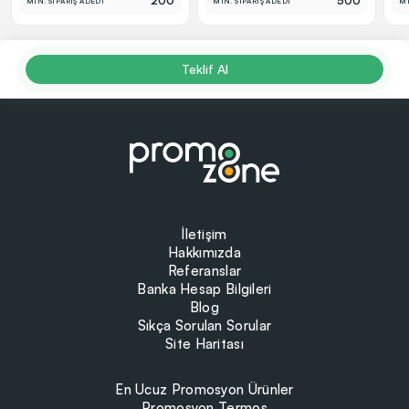
200
500
MİN. SİPARİŞ ADEDİ
MİN. SİPARİŞ ADEDİ
Mİ
Teklif Al
İletişim
Hakkımızda
Referanslar
Banka Hesap Bilgileri
Blog
Sıkça Sorulan Sorular
Site Haritası
En Ucuz Promosyon Ürünler
Promosyon Termos