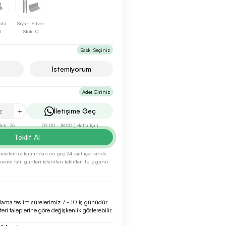
old
Siyah-Silver
0
Stok: 0
Baskı Seçiniz
İstemiyorum
Adet Giriniz
+
İletişime Geç
ti: 25
09:00 - 18:00 ( Hafta İçi )
Teklif Al
 temsilciniz tarafından en geç 24 saat içerisinde
esmi tatil günleri istenilen teklifler ilk iş günü
lama teslim sürelerimiz 7 - 10 iş günüdür.
eri taleplerine göre değişkenlik gösterebilir.