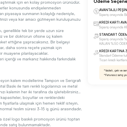
Ödeme Seçene
laştırmak için en kolay promosyon ürünüdür.
liyetler konusunda endişelenmeden
AVANTAJLI PEŞİ
ları piyasaya sunmanın kolaylığı nedeniyle,
Sipariş onayınd
etinizi veya kar amacı gütmeyen kuruluşunuzu
KREDİ KARTI AV
Sipariş onayında
, genellikle tek bir yerde uzun süre
STANDART ÖDE
iz ve bir doktorun ofisine üç kalem
Sipariş onayınd
eket ettiğine şaşıracaksınız. Bir belgeyi
KALAN %50 ÖDE
lar, daha sonra reçete yazmak için
KREDİ KARTINA 3
bir muayene planlayacaklar.
Standart Ödeme tu
i içeriği ve markanız hakkında farkındalık
Ticari kredi kartla
*Vadeli, çek ve se
*Faturasız satış y
yon kalem modellerine Tampon ve Serigrafi
ital Baskı ile tam renkli logolarınızı ve metal
ı kalemin her iki tarafına da işletebilirsiniz..
i kapasiteler, boyutlar ve renklerdeki
iyatlarla ulaşmak için hemen teklif isteyin.
normal teslim süresi 3-15 iş günü arasındadır.
a özel logo baskılı promosyon ürünü toptan
kende satış bulunmamaktadır.