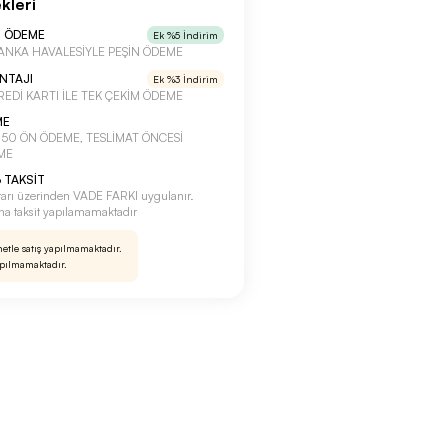
kleri
N ÖDEME
Ek %5 İndirim
a BANKA HAVALESİYLE PEŞİN ÖDEME
ANTAJI
Ek %3 İndirim
 KREDİ KARTI İLE TEK ÇEKİM ÖDEME
ME
a %50 ÖN ÖDEME, TESLİMAT ÖNCESİ
ME
 TAKSİT
tarı üzerinden VADE FARKI uygulanır.
rına taksit yapılamamaktadır
netle satış yapılmamaktadır.
apılmamaktadır.