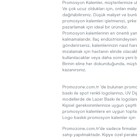
Promosyon Kalemler, müşterilerinize u
Ve çok ucuz oldukları için, onları ma
dağıtabilirsiniz. Düşük maliyet ve bun
promosyon kalemleri işletmenizi, şirk
pazarlamak için ideal bir üründür.
Promosyon kalemlerinin en önemli yanı
kalmamalarıdır. İlaç endüstrisindeysen
gönderirseniz, kalemlerinizin nasıl har
imzalamak için hastanın elinde olacak
kullanılacaklar veya daha sonra yeni 
Birinin eline her dokunduğunda, müşter
kazanırsınız.
Promozone.com.tr ’de bulunan promos
baskı ile spot renkli logolarınızı, UV Dij
modellerde de Lazer Baskı ile logolarınız
Kişisel gereksinimlerinize uygun çeşitl
promosyon kalemlere en uygun toptan f
Logo baskılı promosyon kalemler için 
Promozone.com.tr'de sadece firmalar
satışı yapılmaktadır. Kişiye özel pera