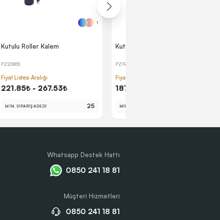
1
1
Kutulu Roller Kalem
Kutulu Roller Kalem
PZ20855
PZ1929
(1) 📷
Fiyat Listesi Aralığı
Fiyat Listesi Aralığı
221.85₺ - 267.53₺
187.34₺ - 225.91₺
25
25
MİN. SİPARİŞ ADEDİ
MİN. SİPARİŞ ADEDİ
Whatsapp Destek Hattı
0850 241 18 81
Müşteri Hizmetleri
0850 241 18 81