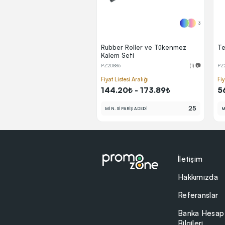
3
Rubber Roller ve Tükenmez
Te
Kalem Seti
PZ20886
(1) 📷
PZ
Fiyat Listesi Aralığı
Fiy
144.20₺ - 173.89₺
5
25
MİN. SİPARİŞ ADEDİ
M
İletişim
Hakkımızda
Referanslar
Banka Hesap
Bilgileri