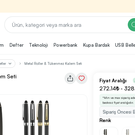
em
Defter
Teknoloji
Powerbank
Kupa Bardak
USB Bell
Renk, Baskı ve Adet
Seçimini Yap!
tler
Metal Roller & Tükenmez Kalem Seti
ın
Promosyon ürününü özelleştirmek için renk,
2
em Seti
baskı yönü ve adet gibi detayları seçerek,
Fiyat Aralığı
teklif adımına geçmeden önce tüm
rini
tercihlerine uygun seçenekleri kolayca
272.14₺ - 328
3
belirleyebilirsin.
*Min ve max sipariş ad
baskısız fiyat aralığıdır.
Sipariş Öncesi B
nilikçi
irma
Renk
bilirsin.