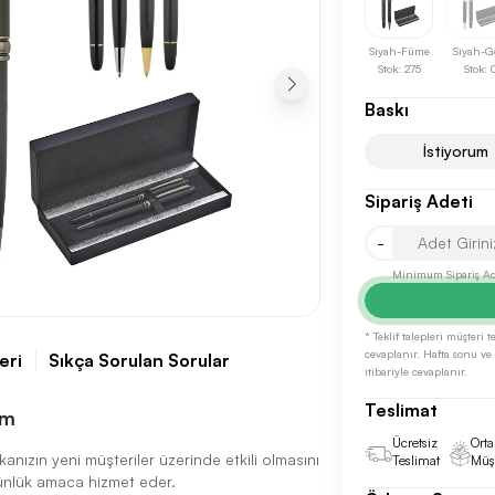
Siyah-Füme
Siyah-G
Stok: 275
Stok: 
Baskı
İstiyorum
Sipariş Adeti
Sonraki Adıma İlerle
-
Minimum Sipariş Ade
* Teklif talepleri müşteri
cevaplanır. Hafta sonu ve r
eri
Sıkça Sorulan Sorular
itibariyle cevaplanır.
Teslimat
em
Ücretsiz
Orta
nızın yeni müşteriler üzerinde etkili olmasını
Teslimat
Müşt
ünlük amaca hizmet eder.