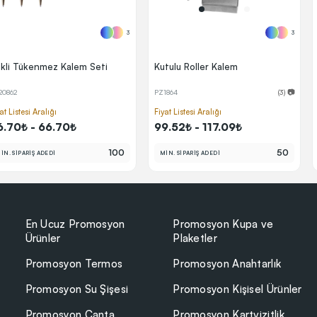
3
3
kli Tükenmez Kalem Seti
Kutulu Roller Kalem
20862
PZ1864
(3) 📷
at Listesi Aralığı
Fiyat Listesi Aralığı
6.70₺ - 66.70₺
99.52₺ - 117.09₺
100
50
İN. SİPARİŞ ADEDİ
MİN. SİPARİŞ ADEDİ
En Ucuz Promosyon
Promosyon Kupa ve
Ürünler
Plaketler
Promosyon Termos
Promosyon Anahtarlık
Promosyon Su Şişesi
Promosyon Kişisel Ürünler
Promosyon Çanta
Promosyon Kartvizitlik