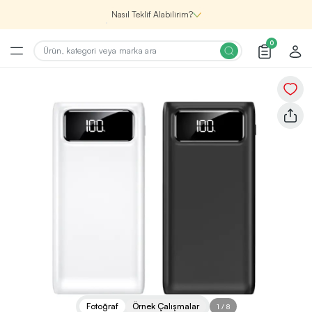
Nasıl Teklif Alabilirim?
0
Şirketin için İhtiyacın Olan
Promosyon Ürünlerini Bul!
1
Şirketin için ihtiyacın olan farklı kategorilerde
binlerce kaliteli ve yenilikçi ürünü, seçkin marka ve
üretici firma garantisi ile Promozone’da
keşfedebilirsin.
Renk, Baskı ve Adet
Seçimini Yap!
2
Promosyon ürününü özelleştirmek için renk, baskı
yönü ve adet gibi detayları seçerek, teklif adımına
geçmeden önce tüm tercihlerine uygun seçenekleri
Fotoğraf
Örnek Çalışmalar
1
/
8