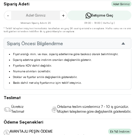
Sipariş Adeti
Adet Giriniz
-
+
İletişime Geç
Minimum Sipariş Adeti: 25
09:00 - 18:00 ( Hafta İçi )
* Teklif talepleri müşteri temsilciniz tarafından en geç 24 saat içerisinde cevaplanır. Hafta sonu ve resmi
tatil günleri istenilen teklifler ilk iş günü itibariyle cevaplanır.
Sipariş Öncesi Bilgilendirme
Fiyat aralığı min. ve max. sipariş adetlerine göre baskısız olarak belirtilmiştir.
Sipariş adetine göre indirim oranları değişkenlik gösterir.
Fiyatlara KDV dahil değildir.
Numune alımları ücretlidir.
Stoklar ve fiyatlar anlık değişkenlik gösterebilir.
Baskı dahil net alış fiyatlarınız için teklif isteyiniz.
Teslimat
Ücretsiz
Ortalama teslim sürelerimiz 7 - 10 iş günüdür.
Teslimat
Müşteri taleplerine göre değişkenlik gösterebilir.
Ödeme Seçenekleri
AVANTAJLI PEŞİN ÖDEME
Ek %5 İndirim