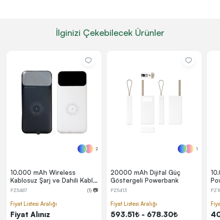
İlginizi Çekebilecek Ürünler
2
1
10.000 mAh Wireless
20000 mAh Dijital Güç
10.
Kablosuz Şarj ve Dahili Kablo
Göstergeli Powerbank
Po
Özellikli Dijital Ekranlı
PZ5487
(1) 📷
PZ5413
PZ1
Powerbank
Fiyat Listesi Aralığı
Fiyat Listesi Aralığı
Fiya
Fiyat Alınız
593.51₺ - 678.30₺
40