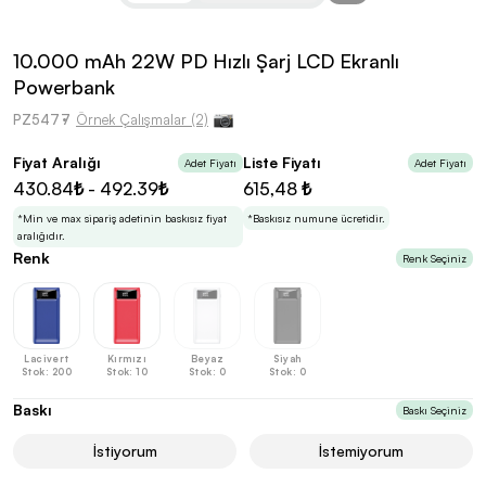
kolayca belirleyebilirsin.
10.000 mAh 22W PD Hızlı Şarj LCD Ekranlı
Powerbank
PZ5477
Örnek Çalışmalar (2)
En Uygun Fiyatlarla
Teklif Al!
Fiyat Aralığı
Liste Fiyatı
Adet Fiyatı
Adet Fiyatı
3
Markan için hayal ettiğin ürünü, en uygun fiyatlarla
430.84₺ - 492.39₺
615,48 ₺
Promozone’da bulduktan sonra, uzman ekibimiz
sadece sitemiz üzerinden teklif almanı bekliyor.
*Min ve max sipariş adetinin baskısız fiyat
*Baskısız numune ücretidir.
aralığıdır.
Renk
Renk Seçiniz
Sonraki Adıma İlerle
Lacivert
Kırmızı
Beyaz
Siyah
Stok: 200
Stok: 10
Stok: 0
Stok: 0
Baskı
Baskı Seçiniz
İstiyorum
İstemiyorum