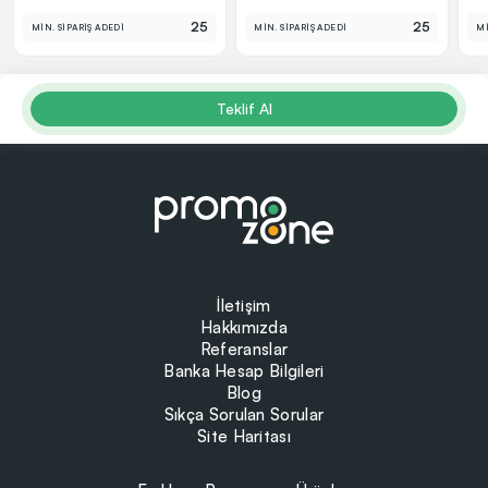
25
25
MİN. SİPARİŞ ADEDİ
MİN. SİPARİŞ ADEDİ
Mİ
Teklif Al
İletişim
Hakkımızda
Referanslar
Banka Hesap Bilgileri
Blog
Sıkça Sorulan Sorular
Site Haritası