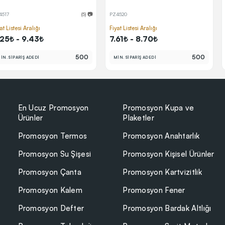
4517
(5) 📷
PZ4520
at Listesi Aralığı
Fiyat Listesi Aralığı
.25₺ - 9.43₺
7.61₺ - 8.70₺
500
500
İN. SİPARİŞ ADEDİ
MİN. SİPARİŞ ADEDİ
En Ucuz Promosyon
Promosyon Kupa ve
Ürünler
Plaketler
Promosyon Termos
Promosyon Anahtarlık
Promosyon Su Şişesi
Promosyon Kişisel Ürünler
Promosyon Çanta
Promosyon Kartvizitlik
Promosyon Kalem
Promosyon Fener
Promosyon Defter
Promosyon Bardak Altlığı