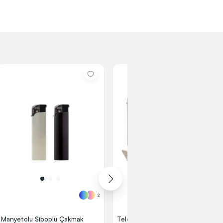
2
5
Manyetolu Siboplu Çakmak
Telefon Tutucu Özellikli