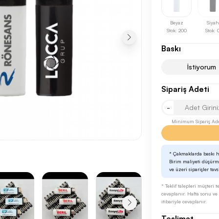
Beyaz
Siyah
Stok: 200
Stok: 
Baskı
İstiyorum
Sipariş Adeti
Sonraki Adıma İlerle
-
Minimum Sipariş Ade
* Çakmaklarda baskı h
Birim maliyeti düşürme
ve üzeri siparişler tavs
* Teklif talepleri müşteri
cevaplanır. Hafta sonu ve r
itibariyle cevaplanır.
Teslimat