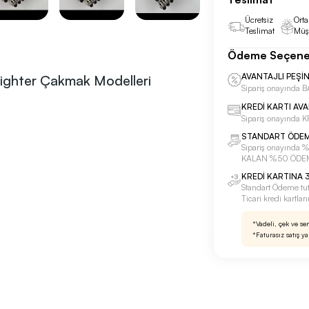
Ücretsiz
Orta
Teslimat
Müşt
Ödeme Seçene
AVANTAJLI PEŞİ
Lighter Çakmak Modelleri
Sipariş onayınd
KREDİ KARTI AV
Sipariş onayında
STANDART ÖDE
Sipariş onayınd
KALAN %50 ÖDE
KREDİ KARTINA 3
Standart Ödeme tu
Ticari kredi kartla
*Vadeli, çek ve se
*Faturasız satış y