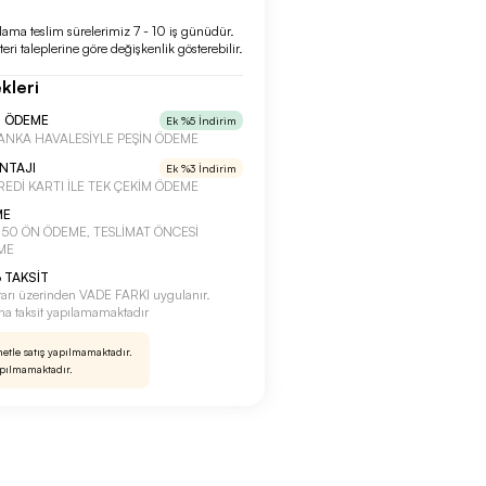
lama teslim sürelerimiz 7 - 10 iş günüdür.
eri taleplerine göre değişkenlik gösterebilir.
kleri
N ÖDEME
Ek %5 İndirim
a BANKA HAVALESİYLE PEŞİN ÖDEME
ANTAJI
Ek %3 İndirim
 KREDİ KARTI İLE TEK ÇEKİM ÖDEME
ME
a %50 ÖN ÖDEME, TESLİMAT ÖNCESİ
ME
 TAKSİT
tarı üzerinden VADE FARKI uygulanır.
rına taksit yapılamamaktadır
netle satış yapılmamaktadır.
apılmamaktadır.