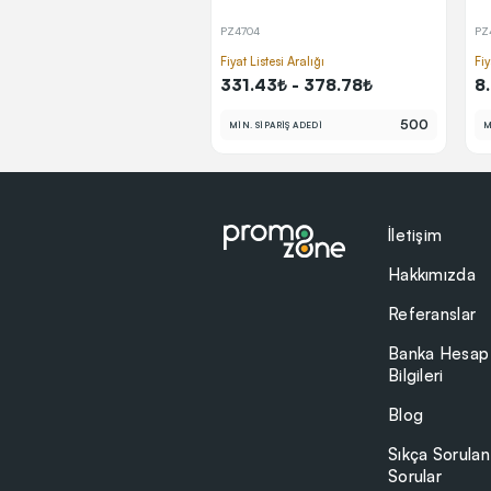
PZ4704
PZ
Fiyat Listesi Aralığı
Fiy
331.43₺ - 378.78₺
8
500
MİN. SİPARİŞ ADEDİ
M
İletişim
Hakkımızda
Referanslar
Banka Hesap
Bilgileri
Blog
Sıkça Sorulan
Sorular