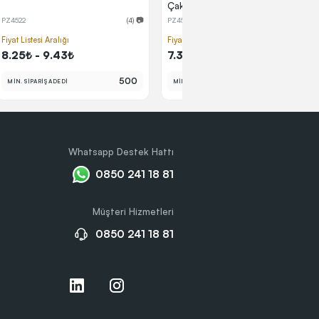
Çakmak
PZ4522
(4) 📷
PZ4514
(13) 📷
Fiyat Listesi Aralığı
Fiyat Listesi Aralığı
8.25₺ - 9.43₺
7.36₺ - 8.41₺
500
500
MİN. SİPARİŞ ADEDİ
MİN. SİPARİŞ ADEDİ
Whatsapp Destek Hattı
0850 241 18 81
Müşteri Hizmetleri
0850 241 18 81