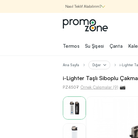
Nasıl Teklif Alabilirim?
Promozone
Termos
Su Şişesi
Çanta
Kal
Nasıl Çalışır?
Ana Sayfa
Diğer
i-Lighter T
Şirketin için İhtiyac
i-Lighter Taşlı Siboplu Çakm
Olan
PZ4507
Örnek Çalışmalar (9)
Promosyon Ürünle
Bul!
1
Şirketin için ihtiyacın olan farklı
kategorilerde binlerce kaliteli ve ye
ürünü, seçkin marka ve üretici f
garantisi ile Promozone'da keşfede