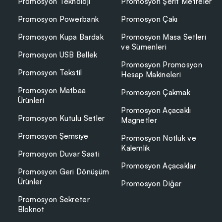
Promosyon Teknoloji
Promosyon Şerit Metreler
Promosyon Powerbank
Promosyon Çakı
Promosyon Kupa Bardak
Promosyon Masa Setleri
ve Sümenleri
Promosyon USB Bellek
Promosyon Promosyon
Promosyon Tekstil
Hesap Makineleri
Promosyon Matbaa
Promosyon Çakmak
Ürünleri
Promosyon Açacaklı
Promosyon Kutulu Setler
Magnetler
Promosyon Şemsiye
Promosyon Notluk ve
Kalemlik
Promosyon Duvar Saati
Promosyon Açacaklar
Promosyon Geri Dönüşüm
Ürünler
Promosyon Diğer
Promosyon Sekreter
Bloknot