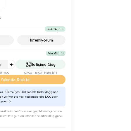
0
Baskı Seçiniz
İstemiyorum
Adet Giriniz
+
İletişime Geç
ti: 500
09:00 - 18:00 ( Hafta İçi )
Yakında Stokta!
azırlık maliyeti 1000 adede kadar değişmez.
k ve fiyat avantajı sağlamak için 1000 adet
iye edilir.
 temsilciniz tarafından en geç 24 saat içerisinde
esmi tatil günleri istenilen teklifler ilk iş günü