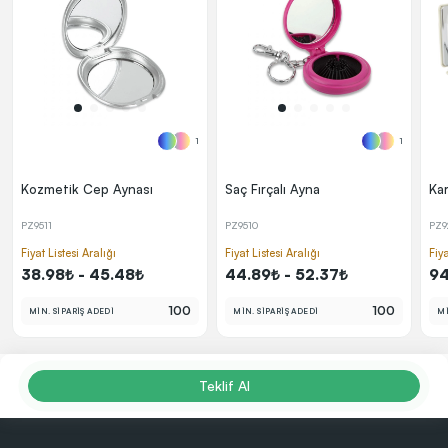
1
1
Kozmetik Cep Aynası
Saç Fırçalı Ayna
Ka
PZ9511
PZ9510
PZ9
Fiyat Listesi Aralığı
Fiyat Listesi Aralığı
Fiya
38.98₺ - 45.48₺
44.89₺ - 52.37₺
94
100
100
MİN. SİPARİŞ ADEDİ
MİN. SİPARİŞ ADEDİ
Mİ
Teklif Al