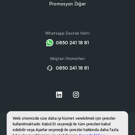
Promosyon Diğer
Whatsapp Destek Hattı
0850 241 18 81
Müşteri Hizmetleri
0850 241 18 81
Web sitemizde size daha iyi hizmet verebilmek için çerezler
kullanılmaktadır. Kabul Et seçeneği ile tüm çerezleri kabul
Hakkımızda
Gizlilik ve Çerez Politikası
edebilir veya Ayarlar seçeneği ile çerezler hakkında daha fazla
Kişisel Verilerin Korunması