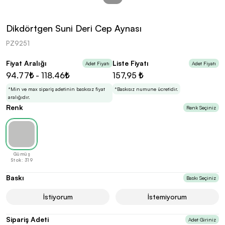
kolayca belirleyebilirsin.
Dikdörtgen Suni Deri Cep Aynası
PZ9251
Fiyat Aralığı
Liste Fiyatı
Adet Fiyatı
Adet Fiyatı
En Uygun Fiyatlarla
Teklif Al!
94.77₺ - 118.46₺
157,95 ₺
3
Markan için hayal ettiğin ürünü, en uygun fiyatlarla
Promozone’da bulduktan sonra, uzman ekibimiz
*Min ve max sipariş adetinin baskısız fiyat
*Baskısız numune ücretidir.
sadece sitemiz üzerinden teklif almanı bekliyor.
aralığıdır.
Renk
Renk Seçiniz
Sonraki Adıma İlerle
Gümüş
Stok: 319
Baskı
Baskı Seçiniz
İstiyorum
İstemiyorum
Sipariş Adeti
Adet Giriniz