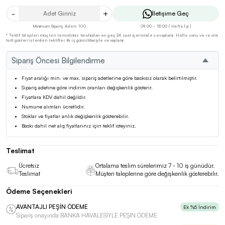
-
+
İletişime Geç
Minimum Sipariş Adeti: 100
09:00 - 18:00 ( Hafta İçi )
* Teklif talepleri müşteri temsilciniz tarafından en geç 24 saat içerisinde cevaplanır. Hafta sonu ve resmi
tatil günleri istenilen teklifler ilk iş günü itibariyle cevaplanır.
Sipariş Öncesi Bilgilendirme
Fiyat aralığı min. ve max. sipariş adetlerine göre baskısız olarak belirtilmiştir.
Sipariş adetine göre indirim oranları değişkenlik gösterir.
Fiyatlara KDV dahil değildir.
Numune alımları ücretlidir.
Stoklar ve fiyatlar anlık değişkenlik gösterebilir.
Baskı dahil net alış fiyatlarınız için teklif isteyiniz.
Teslimat
Ücretsiz
Ortalama teslim sürelerimiz 7 - 10 iş günüdür.
Teslimat
Müşteri taleplerine göre değişkenlik gösterebilir.
Ödeme Seçenekleri
AVANTAJLI PEŞİN ÖDEME
Ek %5 İndirim
Sipariş onayında BANKA HAVALESİYLE PEŞİN ÖDEME