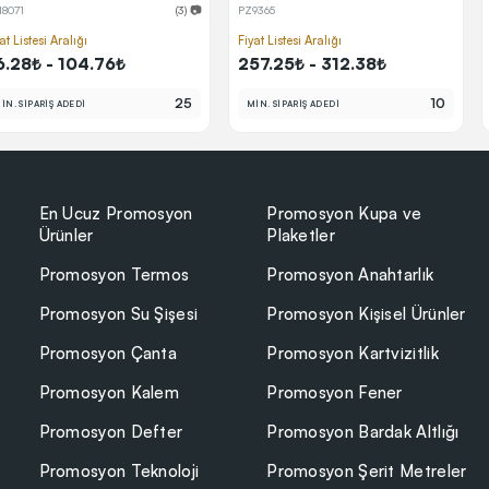
18071
(3) 📷
PZ9365
at Listesi Aralığı
Fiyat Listesi Aralığı
6.28₺ - 104.76₺
257.25₺ - 312.38₺
25
10
İN. SİPARİŞ ADEDİ
MİN. SİPARİŞ ADEDİ
En Ucuz Promosyon
Promosyon Kupa ve
Ürünler
Plaketler
Promosyon Termos
Promosyon Anahtarlık
Promosyon Su Şişesi
Promosyon Kişisel Ürünler
Promosyon Çanta
Promosyon Kartvizitlik
Promosyon Kalem
Promosyon Fener
Promosyon Defter
Promosyon Bardak Altlığı
Promosyon Teknoloji
Promosyon Şerit Metreler