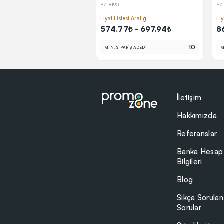
PZ18190
PZ
Fiyat Listesi Aralığı
Fiy
574.77₺ - 697.94₺
8
10
MİN. SİPARİŞ ADEDİ
M
İletişim
Hakkımızda
Referanslar
Banka Hesap
Bilgileri
Blog
Sıkça Sorulan
Sorular