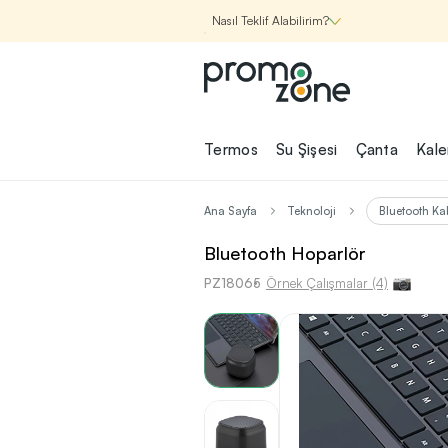
Nasıl Teklif Alabilirim?
Promozone
Termos
Su Şişesi
Çanta
Kal
Nasıl Çalışır?
Ana Sayfa
Teknoloji
Bluetooth Ka
Şirketin için İhtiyac
Bluetooth Hoparlör
Olan
PZ18065
Promosyon Ürünle
Örnek Çalışmalar (4)
Bul!
1
Şirketin için ihtiyacın olan farklı
kategorilerde binlerce kaliteli ve ye
ürünü, seçkin marka ve üretici f
garantisi ile Promozone'da keşfede