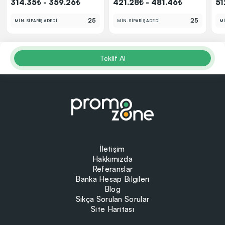
314.35₺ - 359.26₺
421.28₺ - 481.46₺
51
25
25
MİN. SİPARİŞ ADEDİ
MİN. SİPARİŞ ADEDİ
Mİ
Teklif Al
İletişim
Hakkımızda
Referanslar
Banka Hesap Bilgileri
Blog
Sıkça Sorulan Sorular
Site Haritası