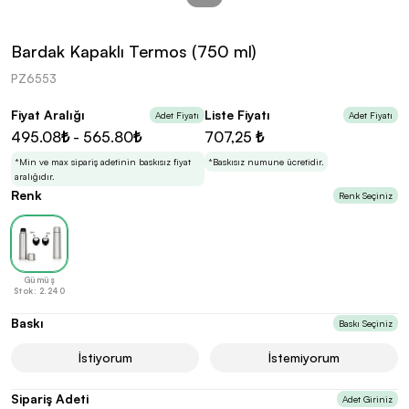
kolayca belirleyebilirsin.
Bardak Kapaklı Termos (750 ml)
PZ6553
Fiyat Aralığı
Liste Fiyatı
Adet Fiyatı
Adet Fiyatı
En Uygun Fiyatlarla
Teklif Al!
495.08₺ - 565.80₺
707,25 ₺
3
Markan için hayal ettiğin ürünü, en uygun fiyatlarla
Promozone’da bulduktan sonra, uzman ekibimiz
*Min ve max sipariş adetinin baskısız fiyat
*Baskısız numune ücretidir.
sadece sitemiz üzerinden teklif almanı bekliyor.
aralığıdır.
Renk
Renk Seçiniz
Sonraki Adıma İlerle
Gümüş
Stok: 2.240
Baskı
Baskı Seçiniz
İstiyorum
İstemiyorum
Sipariş Adeti
Adet Giriniz