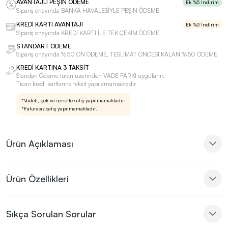
AVANTAJLI PEŞİN ÖDEME
Ek %5 İndirim
Sipariş onayında BANKA HAVALESİYLE PEŞİN ÖDEME
KREDİ KARTI AVANTAJI
Ek %3 İndirim
Sipariş onayında KREDİ KARTI İLE TEK ÇEKİM ÖDEME
STANDART ÖDEME
Sipariş onayında %50 ÖN ÖDEME, TESLİMAT ÖNCESİ KALAN %50 ÖDEME
KREDİ KARTINA 3 TAKSİT
Standart Ödeme tutarı üzerinden VADE FARKI uygulanır.
Ticari kredi kartlarına taksit yapılamamaktadır
*Vadeli, çek ve senetle satış yapılmamaktadır.
*Faturasız satış yapılmamaktadır.
Ürün Açıklaması
Ürün Özellikleri
Sıkça Sorulan Sorular