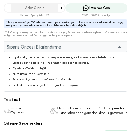
-
+
İletişime Geç
Minimum Sipariş Adeti: 25
09:00 - 18:00 ( Hafta İçi )
* Maliyet avantajı için 100 adet ve üzeri siparişleri öneriyoruz. Baskı hazırlık süreçlerindeki başlangıç
maliyetleri yüksek adetlerde ürünlere daha verimli şekilde dağıtılır.
* Teklif talepleri müşteri temsilciniz tarafından en geç 24 saat içerisinde cevaplanır. Hafta sonu ve resmi
tatil günleri istenilen teklifler ilk iş günü itibariyle cevaplanır.
Sipariş Öncesi Bilgilendirme
Fiyat aralığı min. ve max. sipariş adetlerine göre baskısız olarak belirtilmiştir.
Sipariş adetine göre indirim oranları değişkenlik gösterir.
Fiyatlara KDV dahil değildir.
Numune alımları ücretlidir.
Stoklar ve fiyatlar anlık değişkenlik gösterebilir.
Baskı dahil net alış fiyatlarınız için teklif isteyiniz.
Teslimat
Ücretsiz
Ortalama teslim sürelerimiz 7 - 10 iş günüdür.
Teslimat
Müşteri taleplerine göre değişkenlik gösterebilir.
Ödeme Seçenekleri