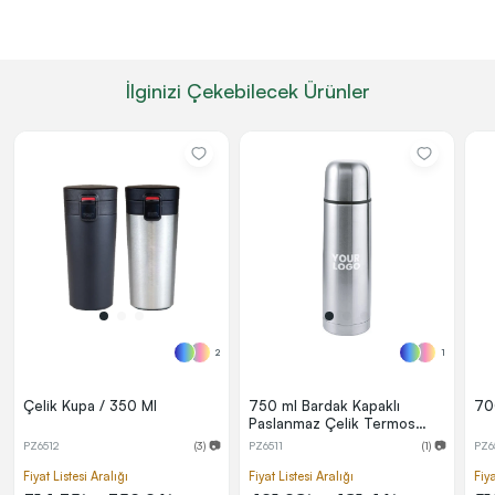
İlginizi Çekebilecek Ürünler
2
1
Çelik Kupa / 350 Ml
750 ml Bardak Kapaklı
700
Paslanmaz Çelik Termos
(Deri Taşıma Çantalı)
PZ6512
(3) 📷
PZ6511
(1) 📷
PZ6
Fiyat Listesi Aralığı
Fiyat Listesi Aralığı
Fiya