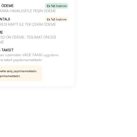
N ÖDEME
Ek %5 İndirim
a BANKA HAVALESİYLE PEŞİN ÖDEME
ANTAJI
Ek %3 İndirim
 KREDİ KARTI İLE TEK ÇEKİM ÖDEME
ME
a %50 ÖN ÖDEME, TESLİMAT ÖNCESİ
ME
 TAKSİT
tarı üzerinden VADE FARKI uygulanır.
rına taksit yapılamamaktadır
netle satış yapılmamaktadır.
apılmamaktadır.