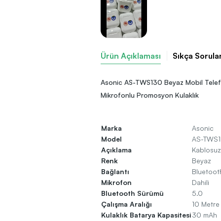
Ürün Açıklaması
Sıkça Sorula
Asonic AS-TWS130 Beyaz Mobil Tele
Mikrofonlu Promosyon Kulaklık
Marka
Asonic
Model
AS-TWS
Açıklama
Kablosuz 
Renk
Beyaz
Bağlantı
Bluetoot
Mikrofon
Dahili
Bluetooth Sürümü
5.0
Çalışma Aralığı
10 Metre
Kulaklık Batarya Kapasitesi
30 mAh