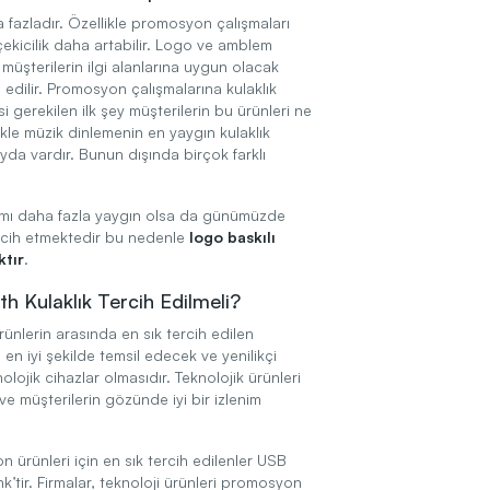
 fazladır. Özellikle promosyon çalışmaları
çekicilik daha artabilir. Logo ve amblem
, müşterilerin ilgi alanlarına uygun olacak
edilir. Promosyon çalışmalarına kulaklık
gerekilen ilk şey müşterilerin bu ürünleri ne
ikle müzik dinlemenin en yaygın kulaklık
da vardır. Bunun dışında birçok farklı
ımı daha fazla yaygın olsa da günümüzde
ercih etmektedir bu nedenle
logo baskılı
ktır
.
h Kulaklık Tercih Edilmeli?
ünlerin arasında en sık tercih edilen
en iyi şekilde temsil edecek ve yenilikçi
ojik cihazlar olmasıdır. Teknolojik ürünleri
ve müşterilerin gözünde iyi bir izlenim
 ürünleri için en sık tercih edilenler USB
k’tir. Firmalar, teknoloji ürünleri promosyon