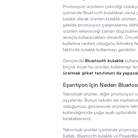
Promosyon ürünlerin çekiciliği oldukça
içerisinde Bluetooth kulaklıklar varsa 
baskılı olarak üretilen kulaklık ürünleri
şekilde promosyon çalışmalarına dahil 
ürünleri ekleneceği zaman düşünülmesi 
amaçla kullanacakları olmalıdır. Öncel
kullanma nedeni olduğunu bilmekte fay
faktörde kulaklık kullanmayı gerektirir.
Gençlerde
Bluetooth kulaklık
kullan
birçok insan bu ürünleri kullanmayı t
üretmek şirket tanıtımını da yapaca
Eşantiyon İçin Neden Bluetoot
Teknolojik ürünler, diğer promosyon ür
eşyalardır. Bunun sebebi ise markanızı 
olduğunuzu gösterecek ürünlerin teknol
kullandığınızda çağa ayak uydurabilir 
bırakabilirsiniz.
Teknolojik ürünler içerisinde promosyon
bellek, Bluetooth kulaklık ve PowerBan