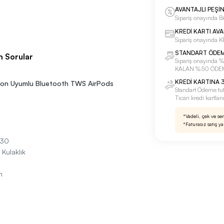
AVANTAJLI PEŞİ
Sipariş onayınd
KREDİ KARTI AV
Sipariş onayında
STANDART ÖDE
n Sorular
Sipariş onayınd
KALAN %50 ÖDE
KREDİ KARTINA 3
fon Uyumlu Bluetooth TWS AirPods
Standart Ödeme tu
Ticari kredi kartla
*Vadeli, çek ve se
*Faturasız satış y
130
Kulaklık
h