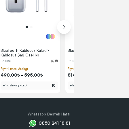
1
1
Bluetooth Kablosuz Kulaklık -
Bluetooth Kablosuz Kulaklık
Kablosuz Şarj Özellikli
PZ18168
(4) 📷
PZ18194
Fiyat Listesi Aralığı
Fiyat Listesi Aralığı
490.00₺ - 595.00₺
814.63₺ - 989.19₺
10
10
MİN. SİPARİŞ ADEDİ
MİN. SİPARİŞ ADEDİ
Whatsapp Destek Hattı
0850 241 18 81