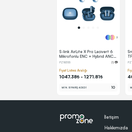
3
S-link AirLite X Pro Lacivert 6
Sn
Mikrofonlu ENC + Hybrid ANC
TF
Bluetooth V5.4 TWS
Ku
PZ18355
(1) 📷
PZ
Mikrofonlu Kulaklık
Fiyat Listesi Aralığı
Fiy
1047.38₺ - 1271.81₺
4
10
MİN. SİPARİŞ ADEDİ
M
İletişim
Hakkımızda