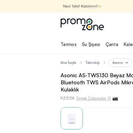
Nasıl Teklif Alabilirim?
Promozone
Termos
Su Şişesi
Çanta
Kal
Nasıl Çalışır?
Ana Sayfa
Teknoloji
Asonic
Şirketin için İhtiyac
Asonic AS-TWS130 Beyaz Mob
Olan
Bluetooth TWS AirPods Mikr
Promosyon Ürünle
Kulaklık
Bul!
PZ3139
Örnek Çalışmalar (1)
1
Şirketin için ihtiyacın olan farklı
kategorilerde binlerce kaliteli ve ye
ürünü, seçkin marka ve üretici f
garantisi ile Promozone'da keşfede