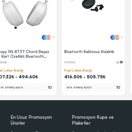
1
1
opy SN-BT37 Chord Beyaz
Bluetooth Kablosuz Kulaklık
 Kart Özellikli Bluetooth
laklık
18428
PZ18154
(1) 📷
at Listesi Aralığı
Fiyat Listesi Aralığı
07.32₺ - 494.60₺
416.50₺ - 505.75₺
10
10
İN. SİPARİŞ ADEDİ
MİN. SİPARİŞ ADEDİ
En Ucuz Promosyon
Promosyon Kupa ve
Ürünler
Plaketler