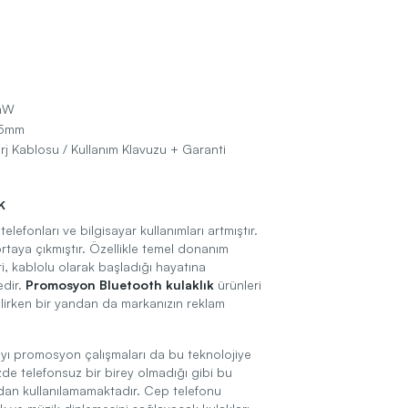
mW
55mm
rj Kablosu / Kullanım Klavuzu + Garanti
k
elefonları ve bilgisayar kullanımları artmıştır.
rtaya çıkmıştır. Özellikle temel donanım
eri, kablolu olarak başladığı hayatına
edir.
Promosyon Bluetooth kulaklık
ürünleri
erilirken bir yandan da markanızın reklam
yı promosyon çalışmaları da bu teknolojiye
e telefonsuz bir birey olmadığı gibi bu
dan kullanılamamaktadır. Cep telefonu