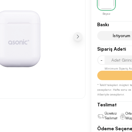
Beyaz
Baskı
İstiyorum
Sipariş Adeti
Sonraki Adıma İlerle
-
Minimum Sipariş Ade
* Teklif talepleri müşteri
cevaplanır. Hafta sonu ve r
itibariyle cevaplanır.
Teslimat
Ücretsiz
Orta
Teslimat
Müşt
Ödeme Seçene