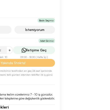
Baskı Seçiniz
İstemiyorum
Adet Giriniz
+
İletişime Geç
ti: 10
09:00 - 18:00 ( Hafta İçi )
Yakında Stokta!
 temsilciniz tarafından en geç 24 saat içerisinde
esmi tatil günleri istenilen teklifler ilk iş günü
lama teslim sürelerimiz 7 - 10 iş günüdür.
eri taleplerine göre değişkenlik gösterebilir.
kleri