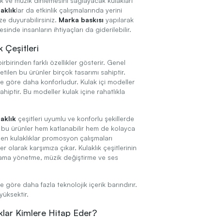
cek ve müzik dinlemesini sağlayacak kulakları
aklık
lar da etkinlik çalışmalarında yerini
ize duyurabilirsiniz.
Marka baskısı
yapılarak
inde insanların ihtiyaçları da giderilebilir.
 Çeşitleri
irbirinden farklı özellikler gösterir. Genel
etilen bu ürünler birçok tasarımı sahiptir.
re göre daha konforludur. Kulak içi modeller
hiptir. Bu modeller kulak içine rahatlıkla
aklık
çeşitleri uyumlu ve konforlu şekillerde
n bu ürünler hem katlanabilir hem de kolayca
ilen kulaklıklar promosyon çalışmaları
r olarak karşımıza çıkar. Kulaklık çeşitlerinin
 arama yönetme, müzik değiştirme ve ses
e göre daha fazla teknolojik içerik barındırır.
 yüksektir.
lar Kimlere Hitap Eder?