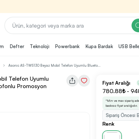
em
Defter
Teknoloji
Powerbank
Kupa Bardak
USB Bell
Renk, Baskı ve Adet
Seçimini Yap!
Asonic AS-TWS130 Beyaz Mobil Telefon Uyumlu Blueto...
ın
Promosyon ürününü özelleştirmek için renk,
2
il Telefon Uyumlu
baskı yönü ve adet gibi detayları seçerek,
Fiyat Aralığı
ofonlu Promosyon
teklif adımına geçmeden önce tüm
rini
tercihlerine uygun seçenekleri kolayca
780.88₺ - 94
3
belirleyebilirsin.
*Min ve max sipariş ad
baskısız fiyat aralığıdır.
Sipariş Öncesi B
nilikçi
irma
Renk
bilirsin.