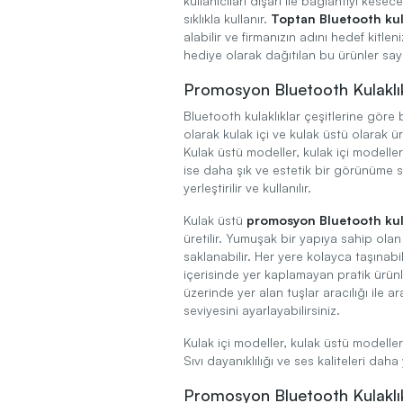
kullanıcıları dışarı ile bağlantıyı kese
sıklıkla kullanır.
Toptan Bluetooth kul
alabilir ve firmanızın adını hedef kitlen
hediye olarak dağıtılan bu ürünler sayes
Promosyon Bluetooth Kulaklık
Bluetooth kulaklıklar çeşitlerine göre b
olarak kulak içi ve kulak üstü olarak ür
Kulak üstü modeller, kulak içi modelle
ise daha şık ve estetik bir görünüme sa
yerleştirilir ve kullanılır.
Kulak üstü
promosyon Bluetooth kul
üretilir. Yumuşak bir yapıya sahip ola
saklanabilir. Her yere kolayca taşınab
içerisinde yer kaplamayan pratik ürünle
üzerinde yer alan tuşlar aracılığı ile
seviyesini ayarlayabilirsiniz.
Kulak içi modeller, kulak üstü modeller
Sıvı dayanıklılığı ve ses kaliteleri daha
Promosyon Bluetooth Kulaklık