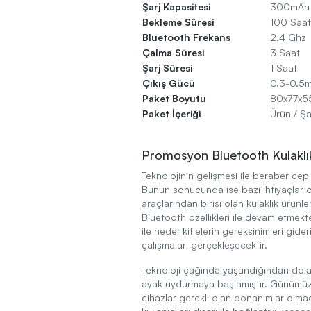
Şarj Kapasitesi
300mAh
Bekleme Süresi
100 Saat
Bluetooth Frekans
2.4 Ghz
Çalma Süresi
3 Saat
Şarj Süresi
1 Saat
Çıkış Gücü
0.3-0.5
Paket Boyutu
80x77x
Paket İçeriği
Ürün / Şa
Promosyon Bluetooth Kulaklı
Teknolojinin gelişmesi ile beraber cep t
Bunun sonucunda ise bazı ihtiyaçlar o
araçlarından birisi olan kulaklık ürünl
Bluetooth özellikleri ile devam etmekt
ile hedef kitlelerin gereksinimleri gid
çalışmaları gerçekleşecektir.
Teknoloji çağında yaşandığından dola
ayak uydurmaya başlamıştır. Günümüzd
cihazlar gerekli olan donanımlar olma