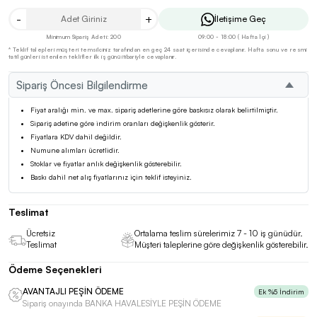
-
+
İletişime Geç
Minimum Sipariş Adeti: 200
09:00 - 18:00 ( Hafta İçi )
* Teklif talepleri müşteri temsilciniz tarafından en geç 24 saat içerisinde cevaplanır. Hafta sonu ve resmi
tatil günleri istenilen teklifler ilk iş günü itibariyle cevaplanır.
Sipariş Öncesi Bilgilendirme
Fiyat aralığı min. ve max. sipariş adetlerine göre baskısız olarak belirtilmiştir.
Sipariş adetine göre indirim oranları değişkenlik gösterir.
Fiyatlara KDV dahil değildir.
Numune alımları ücretlidir.
Stoklar ve fiyatlar anlık değişkenlik gösterebilir.
Baskı dahil net alış fiyatlarınız için teklif isteyiniz.
Teslimat
Ücretsiz
Ortalama teslim sürelerimiz 7 - 10 iş günüdür.
Teslimat
Müşteri taleplerine göre değişkenlik gösterebilir.
Ödeme Seçenekleri
AVANTAJLI PEŞİN ÖDEME
Ek %5 İndirim
Sipariş onayında BANKA HAVALESİYLE PEŞİN ÖDEME