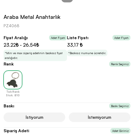
kolayca belirleyebilirsin.
Araba Metal Anahtarlık
PZ4068
Fiyat Aralığı
Liste Fiyatı
Adet Fiyatı
Adet Fiyatı
En Uygun Fiyatlarla
Teklif Al!
23.22₺ - 26.54₺
33,17 ₺
3
Markan için hayal ettiğin ürünü, en uygun fiyatlarla
Promozone’da bulduktan sonra, uzman ekibimiz
*Min ve max sipariş adetinin baskısız fiyat
*Baskısız numune ücretidir.
sadece sitemiz üzerinden teklif almanı bekliyor.
aralığıdır.
Renk
Renk Seçiniz
Sonraki Adıma İlerle
Tek Renk
Stok: 810
Baskı
Baskı Seçiniz
İstiyorum
İstemiyorum
Sipariş Adeti
Adet Giriniz