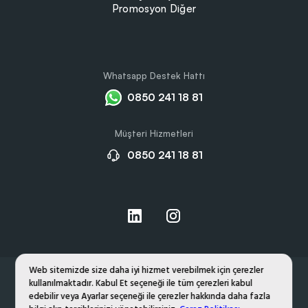
Promosyon Diğer
Whatsapp Destek Hattı
0850 241 18 81
Müşteri Hizmetleri
0850 241 18 81
Web sitemizde size daha iyi hizmet verebilmek için çerezler
kullanılmaktadır. Kabul Et seçeneği ile tüm çerezleri kabul
Hakkımızda
Gizlilik ve Çerez Politikası
edebilir veya Ayarlar seçeneği ile çerezler hakkında daha fazla
Kişisel Verilerin Korunması