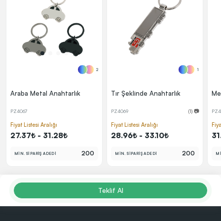
2
1
Araba Metal Anahtarlık
Tır Şeklinde Anahtarlık
Me
PZ4067
PZ4069
(1) 📷
PZ4
Fiyat Listesi Aralığı
Fiyat Listesi Aralığı
Fiya
27.37₺ - 31.28₺
28.96₺ - 33.10₺
31
200
200
MİN. SİPARİŞ ADEDİ
MİN. SİPARİŞ ADEDİ
Mİ
Teklif Al