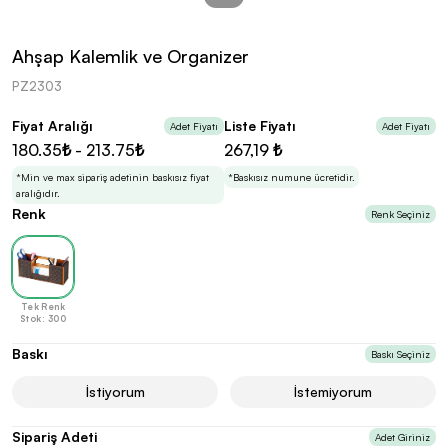
kolayca belirleyebilirsin.
Ahşap Kalemlik ve Organizer
PZ2303
Fiyat Aralığı
Liste Fiyatı
Adet Fiyatı
Adet Fiyatı
En Uygun Fiyatlarla
Teklif Al!
180.35₺ - 213.75₺
267,19 ₺
3
Markan için hayal ettiğin ürünü, en uygun fiyatlarla
Promozone’da bulduktan sonra, uzman ekibimiz
*Min ve max sipariş adetinin baskısız fiyat
*Baskısız numune ücretidir.
sadece sitemiz üzerinden teklif almanı bekliyor.
aralığıdır.
Renk
Renk Seçiniz
Sonraki Adıma İlerle
Tek Renk
Stok: 300
Baskı
Baskı Seçiniz
İstiyorum
İstemiyorum
Sipariş Adeti
Adet Giriniz