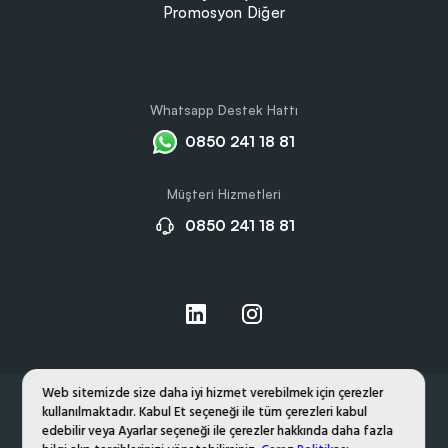
Promosyon Diğer
Whatsapp Destek Hattı
0850 241 18 81
Müşteri Hizmetleri
0850 241 18 81
Web sitemizde size daha iyi hizmet verebilmek için çerezler
kullanılmaktadır. Kabul Et seçeneği ile tüm çerezleri kabul
Hakkımızda
Gizlilik ve Çerez Politikası
edebilir veya Ayarlar seçeneği ile çerezler hakkında daha fazla
Kişisel Verilerin Korunması