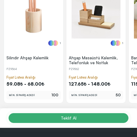
1
1
Silindir Ahşap Kalemlik
Ahşap Masaüstü Kalemlik,
Ba
Telefonluk ve Notluk
Te
PZ9564
PZ9562
PZ9
Fiyat Listesi Aralığı
Fiyat Listesi Aralığı
Fiya
59.08₺ - 68.00₺
127.65₺ - 148.00₺
11
100
50
MİN. SİPARİŞ ADEDİ
MİN. SİPARİŞ ADEDİ
Mİ
Teklif Al