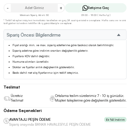
-
+
İletişime Geç
Minimum Sipariş Adeti: 50
09:00 - 18:00 ( Hafta İçi )
* Teklif talepleri müşteri temsilciniz tarafından en geç 24 saat içerisinde cevaplanır. Hafta sonu ve resmi
tatil günleri istenilen teklifler ilk iş günü itibariyle cevaplanır.
Sipariş Öncesi Bilgilendirme
Fiyat aralığı min. ve max. sipariş adetlerine göre baskısız olarak belirtilmiştir.
Sipariş adetine göre indirim oranları değişkenlik gösterir.
Fiyatlara KDV dahil değildir.
Numune alımları ücretlidir.
Stoklar ve fiyatlar anlık değişkenlik gösterebilir.
Baskı dahil net alış fiyatlarınız için teklif isteyiniz.
Teslimat
Ücretsiz
Ortalama teslim sürelerimiz 7 - 10 iş günüdür.
Teslimat
Müşteri taleplerine göre değişkenlik gösterebilir.
Ödeme Seçenekleri
AVANTAJLI PEŞİN ÖDEME
Ek %5 İndirim
Sipariş onayında BANKA HAVALESİYLE PEŞİN ÖDEME