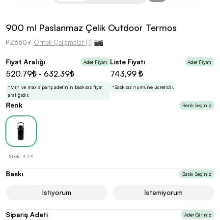
kolayca belirleyebilirsin.
900 ml Paslanmaz Çelik Outdoor Termos
PZ6507
Örnek Çalışmalar (1)
Fiyat Aralığı
Liste Fiyatı
Adet Fiyatı
Adet Fiyatı
En Uygun Fiyatlarla
Teklif Al!
520.79₺ - 632.39₺
743,99 ₺
3
Markan için hayal ettiğin ürünü, en uygun fiyatlarla
Promozone’da bulduktan sonra, uzman ekibimiz
*Min ve max sipariş adetinin baskısız fiyat
*Baskısız numune ücretidir.
sadece sitemiz üzerinden teklif almanı bekliyor.
aralığıdır.
Renk
Renk Seçiniz
Sonraki Adıma İlerle
Stok: 474
Baskı
Baskı Seçiniz
İstiyorum
İstemiyorum
Sipariş Adeti
Adet Giriniz