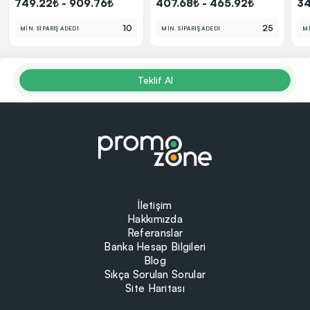
749.22₺ - 909.76₺
407.68₺ - 465.92₺
34
10
25
MİN. SİPARİŞ ADEDİ
MİN. SİPARİŞ ADEDİ
Mİ
Teklif Al
İletişim
Hakkımızda
Referanslar
Banka Hesap Bilgileri
Blog
Sıkça Sorulan Sorular
Site Haritası