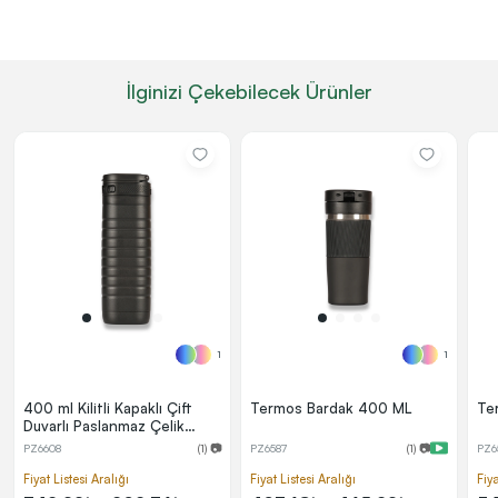
İlginizi Çekebilecek Ürünler
1
1
400 ml Kilitli Kapaklı Çift
Termos Bardak 400 ML
Te
Duvarlı Paslanmaz Çelik
Termos
PZ6608
(1) 📷
PZ6587
(1) 📷
PZ6
Fiyat Listesi Aralığı
Fiyat Listesi Aralığı
Fiya