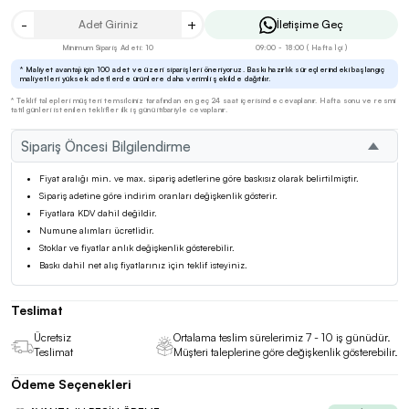
-
+
İletişime Geç
Minimum Sipariş Adeti: 10
09:00 - 18:00 ( Hafta İçi )
* Maliyet avantajı için 100 adet ve üzeri siparişleri öneriyoruz. Baskı hazırlık süreçlerindeki başlangıç
maliyetleri yüksek adetlerde ürünlere daha verimli şekilde dağıtılır.
* Teklif talepleri müşteri temsilciniz tarafından en geç 24 saat içerisinde cevaplanır. Hafta sonu ve resmi
tatil günleri istenilen teklifler ilk iş günü itibariyle cevaplanır.
Sipariş Öncesi Bilgilendirme
Fiyat aralığı min. ve max. sipariş adetlerine göre baskısız olarak belirtilmiştir.
Sipariş adetine göre indirim oranları değişkenlik gösterir.
Fiyatlara KDV dahil değildir.
Numune alımları ücretlidir.
Stoklar ve fiyatlar anlık değişkenlik gösterebilir.
Baskı dahil net alış fiyatlarınız için teklif isteyiniz.
Teslimat
Ücretsiz
Ortalama teslim sürelerimiz 7 - 10 iş günüdür.
Teslimat
Müşteri taleplerine göre değişkenlik gösterebilir.
Ödeme Seçenekleri