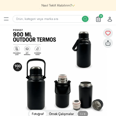
Nasıl Teklif Alabilirim?
0
Şirketin için İhtiyacın Olan
Promosyon Ürünlerini Bul!
1
Şirketin için ihtiyacın olan farklı kategorilerde
binlerce kaliteli ve yenilikçi ürünü, seçkin marka ve
üretici firma garantisi ile Promozone’da
keşfedebilirsin.
Renk, Baskı ve Adet
Seçimini Yap!
2
Promosyon ürününü özelleştirmek için renk, baskı
yönü ve adet gibi detayları seçerek, teklif adımına
geçmeden önce tüm tercihlerine uygun seçenekleri
Fotoğraf
Örnek Çalışmalar
1
/
3