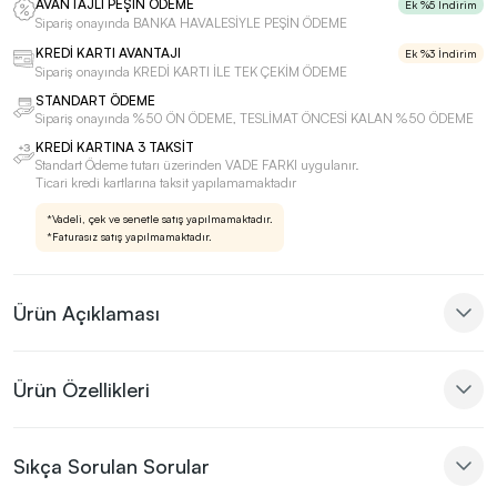
AVANTAJLI PEŞİN ÖDEME
Ek %5 İndirim
Sipariş onayında BANKA HAVALESİYLE PEŞİN ÖDEME
KREDİ KARTI AVANTAJI
Ek %3 İndirim
Sipariş onayında KREDİ KARTI İLE TEK ÇEKİM ÖDEME
STANDART ÖDEME
Sipariş onayında %50 ÖN ÖDEME, TESLİMAT ÖNCESİ KALAN %50 ÖDEME
KREDİ KARTINA 3 TAKSİT
Standart Ödeme tutarı üzerinden VADE FARKI uygulanır.
Ticari kredi kartlarına taksit yapılamamaktadır
*Vadeli, çek ve senetle satış yapılmamaktadır.
*Faturasız satış yapılmamaktadır.
Ürün Açıklaması
Ürün Özellikleri
Sıkça Sorulan Sorular