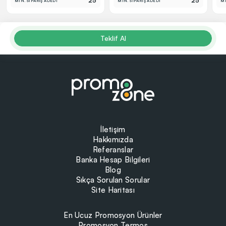
25
25
MİN. SİPARİŞ ADEDİ
MİN. SİPARİŞ ADEDİ
Mİ
Teklif Al
İletişim
Hakkımızda
Referanslar
Banka Hesap Bilgileri
Blog
Sıkça Sorulan Sorular
Site Haritası
En Ucuz Promosyon Ürünler
Promosyon Termos