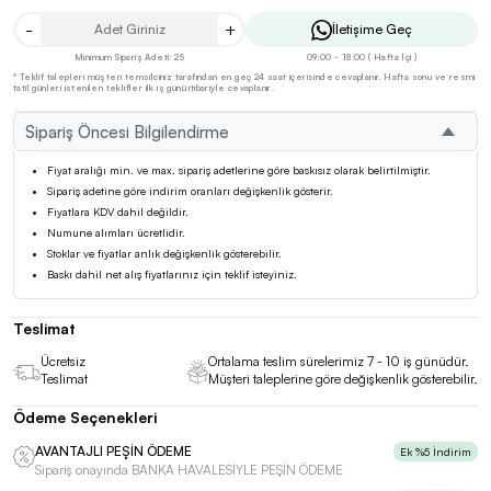
-
+
İletişime Geç
Minimum Sipariş Adeti: 25
09:00 - 18:00 ( Hafta İçi )
* Teklif talepleri müşteri temsilciniz tarafından en geç 24 saat içerisinde cevaplanır. Hafta sonu ve resmi
tatil günleri istenilen teklifler ilk iş günü itibariyle cevaplanır.
Sipariş Öncesi Bilgilendirme
Fiyat aralığı min. ve max. sipariş adetlerine göre baskısız olarak belirtilmiştir.
Sipariş adetine göre indirim oranları değişkenlik gösterir.
Fiyatlara KDV dahil değildir.
Numune alımları ücretlidir.
Stoklar ve fiyatlar anlık değişkenlik gösterebilir.
Baskı dahil net alış fiyatlarınız için teklif isteyiniz.
Teslimat
Ücretsiz
Ortalama teslim sürelerimiz 7 - 10 iş günüdür.
Teslimat
Müşteri taleplerine göre değişkenlik gösterebilir.
Ödeme Seçenekleri
AVANTAJLI PEŞİN ÖDEME
Ek %5 İndirim
Sipariş onayında BANKA HAVALESİYLE PEŞİN ÖDEME