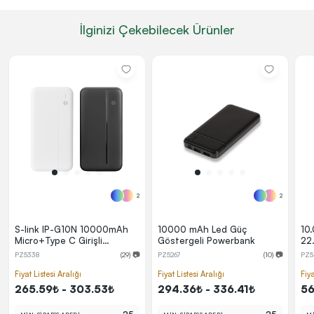
İlginizi Çekebilecek Ürünler
2
2
S-link IP-G10N 10000mAh
10000 mAh Led Güç
10
Micro+Type C Girişli
Göstergeli Powerbank
22.
Powerbank Beyaz Taşınabilir
Po
PZ5338
(29) 📷
PZ5267
(10) 📷
PZ5
Pil Şarj Cihazı
Fiyat Listesi Aralığı
Fiyat Listesi Aralığı
Fiya
265.59₺ - 303.53₺
294.36₺ - 336.41₺
56