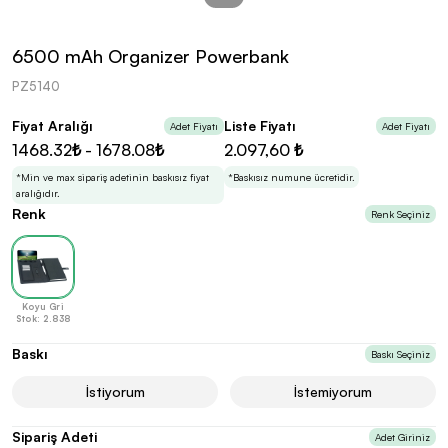
kolayca belirleyebilirsin.
6500 mAh Organizer Powerbank
PZ5140
Fiyat Aralığı
Liste Fiyatı
Adet Fiyatı
Adet Fiyatı
En Uygun Fiyatlarla
Teklif Al!
1468.32₺ - 1678.08₺
2.097,60 ₺
3
Markan için hayal ettiğin ürünü, en uygun fiyatlarla
Promozone’da bulduktan sonra, uzman ekibimiz
*Min ve max sipariş adetinin baskısız fiyat
*Baskısız numune ücretidir.
sadece sitemiz üzerinden teklif almanı bekliyor.
aralığıdır.
Renk
Renk Seçiniz
Sonraki Adıma İlerle
Koyu Gri
Stok: 2.838
Baskı
Baskı Seçiniz
İstiyorum
İstemiyorum
Sipariş Adeti
Adet Giriniz