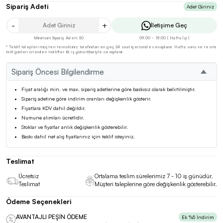
Sipariş Adeti
Adet Giriniz
-
+
İletişime Geç
Minimum Sipariş Adeti: 50
09:00 - 18:00 ( Hafta İçi )
* Teklif talepleri müşteri temsilciniz tarafından en geç 24 saat içerisinde cevaplanır. Hafta sonu ve resmi
tatil günleri istenilen teklifler ilk iş günü itibariyle cevaplanır.
Sipariş Öncesi Bilgilendirme
Fiyat aralığı min. ve max. sipariş adetlerine göre baskısız olarak belirtilmiştir.
Sipariş adetine göre indirim oranları değişkenlik gösterir.
Fiyatlara KDV dahil değildir.
Numune alımları ücretlidir.
Stoklar ve fiyatlar anlık değişkenlik gösterebilir.
Baskı dahil net alış fiyatlarınız için teklif isteyiniz.
Teslimat
Ücretsiz
Ortalama teslim sürelerimiz 7 - 10 iş günüdür.
Teslimat
Müşteri taleplerine göre değişkenlik gösterebilir.
Ödeme Seçenekleri
AVANTAJLI PEŞİN ÖDEME
Ek %5 İndirim