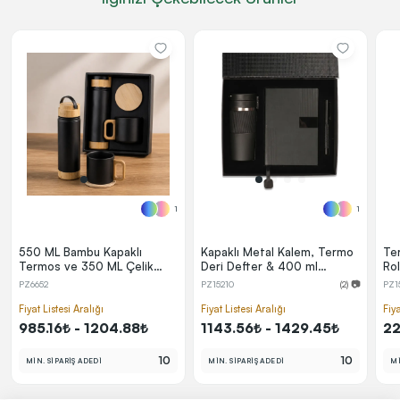
1
1
550 ML Bambu Kapaklı
Kapaklı Metal Kalem, Termo
Te
Termos ve 350 ML Çelik
Deri Defter & 400 ml
Ro
Bardak Seti
Termos Bardak Kutulu VIP
Se
PZ6652
PZ15210
(2) 📷
PZ1
Hediye Seti
Fiyat Listesi Aralığı
Fiyat Listesi Aralığı
Fiya
985.16₺ - 1204.88₺
1143.56₺ - 1429.45₺
22
10
10
MİN. SİPARİŞ ADEDİ
MİN. SİPARİŞ ADEDİ
Mİ