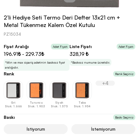
kolayca belirleyebilirsin.
2’li Hediye Seti Termo Deri Defter 13x21 cm +
Metal Tükenmez Kalem Özel Kutulu
PZ15034
En Uygun Fiyatlarla
Teklif Al!
Fiyat Aralığı
Liste Fiyatı
Adet Fiyatı
Adet Fiyatı
3
Markan için hayal ettiğin ürünü, en uygun fiyatlarla
196.91₺ - 229.73₺
328,19 ₺
Promozone’da bulduktan sonra, uzman ekibimiz
sadece sitemiz üzerinden teklif almanı bekliyor.
*Min ve max sipariş adetinin baskısız fiyat
*Baskısız numune ücretidir.
aralığıdır.
Renk
Renk Seçiniz
+4
Sonraki Adıma İlerle
Gri
Turuncu
Siyah
Taba
Stok: 1.666
Stok: 1.903
Stok: 1.575
Stok: 1.954
Baskı
Baskı Seçiniz
İstiyorum
İstemiyorum